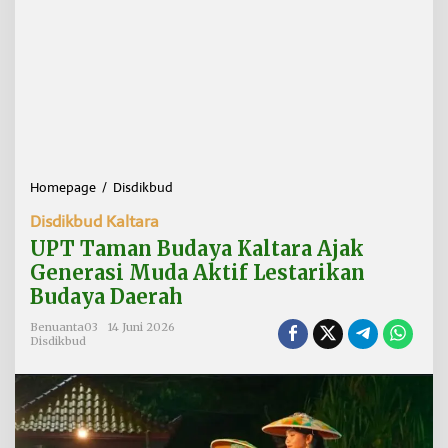
Homepage
/
Disdikbud
U
P
Disdikbud Kaltara
T
T
UPT Taman Budaya Kaltara Ajak
a
Generasi Muda Aktif Lestarikan
m
Budaya Daerah
a
n
Benuanta03
14 Juni 2026
B
Disdikbud
u
d
a
y
a
K