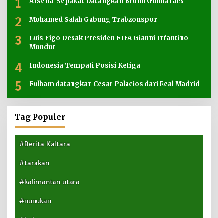
1
Arsenal Sepakat Datangkan Bruno Guimaraes
2
Mohamed Salah Gabung Trabzonspor
3
Luis Figo Desak Presiden FIFA Gianni Infantino
Mundur
4
Indonesia Tempati Posisi Ketiga
5
Fulham datangkan Cesar Palacios dari Real Madrid
Tag Populer
#Berita Kaltara
#tarakan
#kalimantan utara
#nunukan