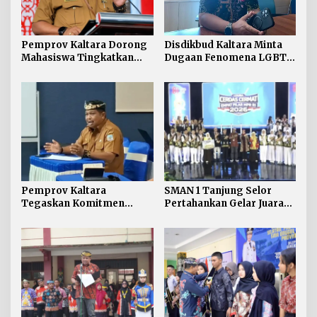
Pemprov Kaltara Dorong
Disdikbud Kaltara Minta
Mahasiswa Tingkatkan
Dugaan Fenomena LGBT
Soft Skill dan Integritas
di Kalangan Pelajar
Kampus
Disikapi dengan
Pengawasan dan
Pendampingan
Pemprov Kaltara
SMAN 1 Tanjung Selor
Tegaskan Komitmen
Pertahankan Gelar Juara
Kembangkan Sarana dan
LCC Empat Pilar MPR RI
Prasarana SLB Negeri
Tingkat Kaltara
Nunukan Secara Bertahap