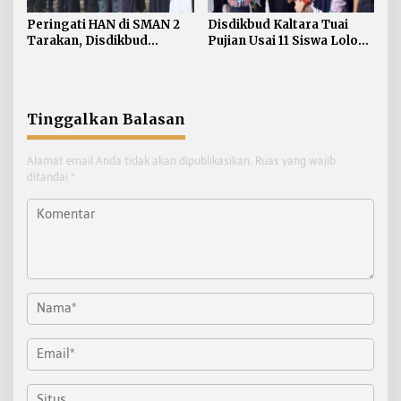
Disdikbud Kaltara Tuai
Peringati HAN di SMAN 2
Pujian Usai 11 Siswa Lolos
Tarakan, Disdikbud
ke SMA Unggul Garuda
Kaltara Tekankan
Pemenuhan Hak dan
Perlindungan Anak
Tinggalkan Balasan
Alamat email Anda tidak akan dipublikasikan.
Ruas yang wajib
ditandai
*