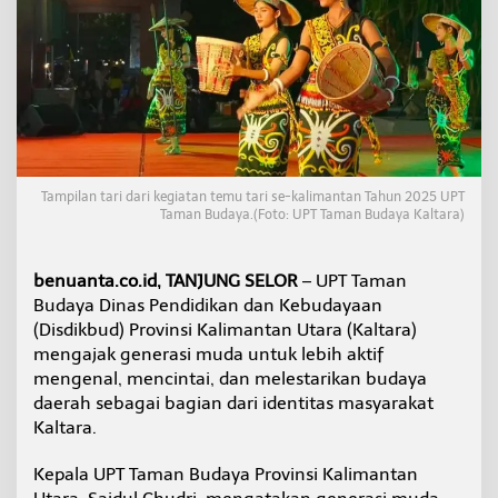
a
l
t
a
r
a
A
j
a
k
Tampilan tari dari kegiatan temu tari se-kalimantan Tahun 2025 UPT
G
Taman Budaya.(Foto: UPT Taman Budaya Kaltara)
e
n
e
benuanta.co.id, TANJUNG SELOR
– UPT Taman
r
Budaya Dinas Pendidikan dan Kebudayaan
a
(Disdikbud) Provinsi Kalimantan Utara (Kaltara)
s
i
mengajak generasi muda untuk lebih aktif
M
mengenal, mencintai, dan melestarikan budaya
u
daerah sebagai bagian dari identitas masyarakat
d
Kaltara.
a
A
k
Kepala UPT Taman Budaya Provinsi Kalimantan
t