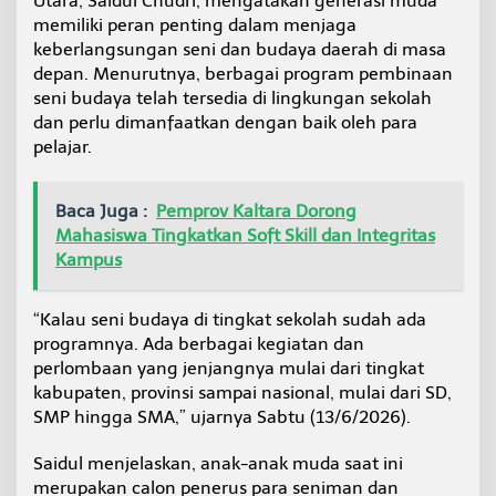
Utara, Saidul Chudri, mengatakan generasi muda
i
memiliki peran penting dalam menjaga
f
keberlangsungan seni dan budaya daerah di masa
L
depan. Menurutnya, berbagai program pembinaan
e
s
seni budaya telah tersedia di lingkungan sekolah
t
dan perlu dimanfaatkan dengan baik oleh para
a
pelajar.
r
i
k
Baca Juga :
Pemprov Kaltara Dorong
a
n
Mahasiswa Tingkatkan Soft Skill dan Integritas
B
Kampus
u
d
a
“Kalau seni budaya di tingkat sekolah sudah ada
y
programnya. Ada berbagai kegiatan dan
a
perlombaan yang jenjangnya mulai dari tingkat
D
kabupaten, provinsi sampai nasional, mulai dari SD,
a
e
SMP hingga SMA,” ujarnya Sabtu (13/6/2026).
r
a
Saidul menjelaskan, anak-anak muda saat ini
h
merupakan calon penerus para seniman dan