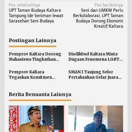
N
Pos sebelumnya
Pos berikutnya
UPT Taman Budaya Kaltara
Seni dan UMKM Perlu
a
Tampung Ide Seniman lewat
Berkolaborasi, UPT Taman
v
Sarasehan Seni Budaya
Budaya Dorong Ekonomi
i
Kreatif Kaltara
g
a
Postingan Lainnya
s
i
Pemprov Kaltara Dorong
Disdikbud Kaltara Minta
Mahasiswa Tingkatkan
Dugaan Fenomena LGBT
p
Soft Skill dan Integritas
di Kalangan Pelajar
o
Kampus
Disikapi dengan
Pemprov Kaltara
SMAN 1 Tanjung Selor
s
Pengawasan dan
Tegaskan Komitmen
Pertahankan Gelar Juara
Pendampingan
Kembangkan Sarana dan
LCC Empat Pilar MPR RI
Prasarana SLB Negeri
Tingkat Kaltara
Nunukan Secara Bertahap
Berita Benuanta Lainnya