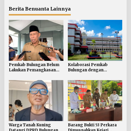
Persen segera
Didominasi Kasus Sabu
Diselesaikan
Berita Benuanta Lainnya
Pemkab Bulungan Belum
Kolaborasi Pemkab
Lakukan Pemangkasan
Bulungan dengan
TPP ASN, Bupati: Belum
Unikaltar, Satu
Ada Arahan Pusat
Desa/Kelurahan Satu
Sarjana
Warga Tanah Kuning
Barang Bukti 53 Perkara
Datangi DPRD Bulungan,
Dimusnahkan Kejari