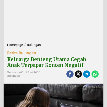
Homepage
/
Bulungan
K
e
Berita Bulungan
l
u
Keluarga Benteng Utama Cegah
a
Anak Terpapar Konten Negatif
r
g
Benuanta03
1 Juni 2026
a
Bulungan
B
e
n
t
e
n
g