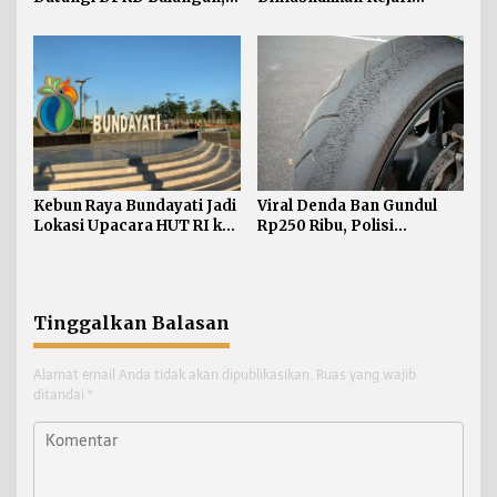
Minta Hak Plasma 20
Bulungan, Masih
Persen segera
Didominasi Kasus Sabu
Diselesaikan
Kebun Raya Bundayati Jadi
Viral Denda Ban Gundul
Lokasi Upacara HUT RI ke-
Rp250 Ribu, Polisi
81
Bulungan Tegaskan Belum
Ada Razia Khusus
Tinggalkan Balasan
Alamat email Anda tidak akan dipublikasikan.
Ruas yang wajib
ditandai
*