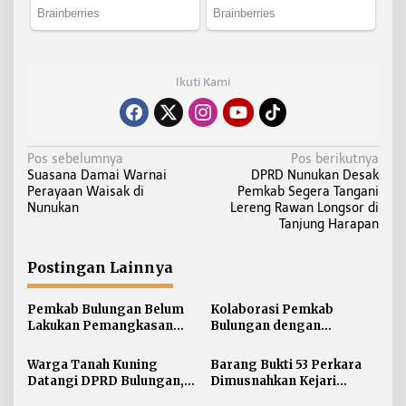
Ikuti Kami
N
Pos sebelumnya
Pos berikutnya
Suasana Damai Warnai
DPRD Nunukan Desak
a
Perayaan Waisak di
Pemkab Segera Tangani
v
Nunukan
Lereng Rawan Longsor di
i
Tanjung Harapan
g
a
Postingan Lainnya
s
i
Pemkab Bulungan Belum
Kolaborasi Pemkab
Lakukan Pemangkasan
Bulungan dengan
p
TPP ASN, Bupati: Belum
Unikaltar, Satu
o
Ada Arahan Pusat
Desa/Kelurahan Satu
Warga Tanah Kuning
Barang Bukti 53 Perkara
s
Sarjana
Datangi DPRD Bulungan,
Dimusnahkan Kejari
Minta Hak Plasma 20
Bulungan, Masih