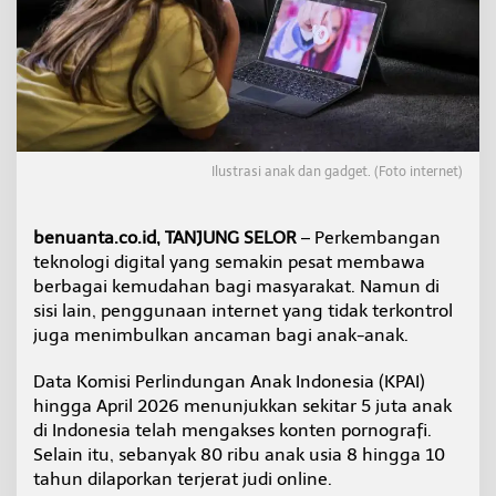
U
t
a
m
a
C
e
g
a
Ilustrasi anak dan gadget. (Foto internet)
h
A
n
benuanta.co.id, TANJUNG SELOR
– Perkembangan
a
teknologi digital yang semakin pesat membawa
k
berbagai kemudahan bagi masyarakat. Namun di
T
sisi lain, penggunaan internet yang tidak terkontrol
e
r
juga menimbulkan ancaman bagi anak-anak.
p
a
Data Komisi Perlindungan Anak Indonesia (KPAI)
p
hingga April 2026 menunjukkan sekitar 5 juta anak
a
di Indonesia telah mengakses konten pornografi.
r
K
Selain itu, sebanyak 80 ribu anak usia 8 hingga 10
o
tahun dilaporkan terjerat judi online.
n