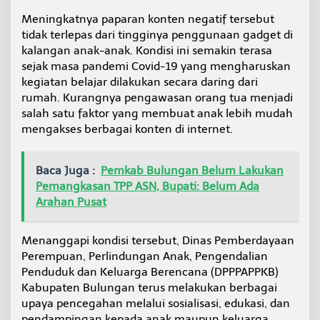
t
Meningkatnya paparan konten negatif tersebut
e
tidak terlepas dari tingginya penggunaan gadget di
n
N
kalangan anak-anak. Kondisi ini semakin terasa
e
sejak masa pandemi Covid-19 yang mengharuskan
g
kegiatan belajar dilakukan secara daring dari
a
rumah. Kurangnya pengawasan orang tua menjadi
t
i
salah satu faktor yang membuat anak lebih mudah
f
mengakses berbagai konten di internet.
Baca Juga :
Pemkab Bulungan Belum Lakukan
Pemangkasan TPP ASN, Bupati: Belum Ada
Arahan Pusat
Menanggapi kondisi tersebut, Dinas Pemberdayaan
Perempuan, Perlindungan Anak, Pengendalian
Penduduk dan Keluarga Berencana (DPPPAPPKB)
Kabupaten Bulungan terus melakukan berbagai
upaya pencegahan melalui sosialisasi, edukasi, dan
pendampingan kepada anak maupun keluarga.