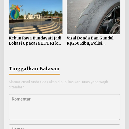
Kebun Raya Bundayati Jadi
Viral Denda Ban Gundul
Lokasi Upacara HUT RI ke-
Rp250 Ribu, Polisi
81
Bulungan Tegaskan Belum
Ada Razia Khusus
Tinggalkan Balasan
Alamat email Anda tidak akan dipublikasikan.
Ruas yang wajib
ditandai
*