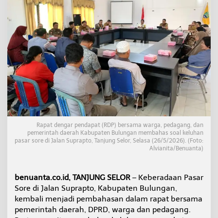
u
l
u
n
g
a
n
B
e
r
p
o
l
e
Rapat dengar pendapat (RDP) bersama warga, pedagang, dan
m
pemerintah daerah Kabupaten Bulungan membahas soal keluhan
i
pasar sore di Jalan Suprapto, Tanjung Selor, Selasa (26/5/2026). (Foto:
k
Alvianita/Benuanta)
,
W
a
benuanta.co.id, TANJUNG SELOR
– Keberadaan Pasar
r
Sore di Jalan Suprapto, Kabupaten Bulungan,
g
a
kembali menjadi pembahasan dalam rapat bersama
M
pemerintah daerah, DPRD, warga dan pedagang.
i