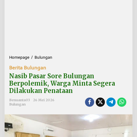
Homepage
/
Bulungan
N
a
Berita Bulungan
s
i
Nasib Pasar Sore Bulungan
b
Berpolemik, Warga Minta Segera
P
Dilakukan Penataan
a
s
Benuanta03
26 Mei 2026
a
Bulungan
r
S
o
r
e
B