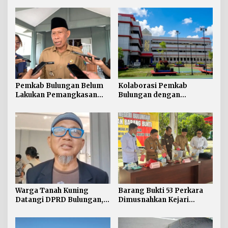
Pemkab Bulungan Belum
Kolaborasi Pemkab
Lakukan Pemangkasan
Bulungan dengan
TPP ASN, Bupati: Belum
Unikaltar, Satu
Ada Arahan Pusat
Desa/Kelurahan Satu
Sarjana
Warga Tanah Kuning
Barang Bukti 53 Perkara
Datangi DPRD Bulungan,
Dimusnahkan Kejari
Minta Hak Plasma 20
Bulungan, Masih
Persen segera
Didominasi Kasus Sabu
Diselesaikan