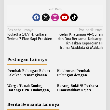
Ikuti Kami
N
Pos sebelumnya
Pos berikutnya
Iduladha 1477 H, Kaltara
Gelar Khataman Al-Qur’an
a
Terima 7 Ekor Sapi Presiden
dan Doa Bersama, Keluarga
v
Ikhlaskan Kepergian Hj
i
Irama Madduta di Makkah
g
a
Postingan Lainnya
s
i
Pemkab Bulungan Belum
Kolaborasi Pemkab
Lakukan Pemangkasan
Bulungan dengan
p
TPP ASN, Bupati: Belum
Unikaltar, Satu
o
Ada Arahan Pusat
Desa/Kelurahan Satu
Warga Tanah Kuning
Barang Bukti 53 Perkara
s
Sarjana
Datangi DPRD Bulungan,
Dimusnahkan Kejari
Minta Hak Plasma 20
Bulungan, Masih
Persen segera
Didominasi Kasus Sabu
Diselesaikan
Berita Benuanta Lainnya