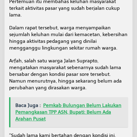
Pertemuan itu membahas keluhan masyarakat
n
terkait aktivitas pasar yang sudah berjalan cukup
t
lama.
a
S
e
Dalam rapat tersebut, warga menyampaikan
g
sejumlah keluhan mulai dari kemacetan, kebersihan
e
hingga aktivitas pedagang yang dinilai
r
mengganggu lingkungan sekitar rumah warga.
a
D
i
Arfah, salah satu warga Jalan Suprapto,
l
mengatakan masyarakat sebenarnya sudah lama
a
bersabar dengan kondisi pasar sore tersebut.
k
Namun menurutnya, hingga sekarang belum ada
u
k
perubahan yang dirasakan warga.
a
n
P
Baca Juga :
Pemkab Bulungan Belum Lakukan
e
Pemangkasan TPP ASN, Bupati: Belum Ada
n
Arahan Pusat
a
t
a
“Sudah lama kami bertahan dengan kondisi ini.
a