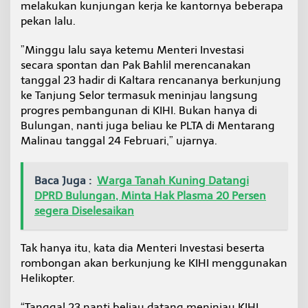
melakukan kunjungan kerja ke kantornya beberapa
j
pekan lalu.
u
n
g
”Minggu lalu saya ketemu Menteri Investasi
k
secara spontan dan Pak Bahlil merencanakan
e
tanggal 23 hadir di Kaltara rencananya berkunjung
K
ke Tanjung Selor termasuk meninjau langsung
I
H
progres pembangunan di KIHI. Bukan hanya di
I
Bulungan, nanti juga beliau ke PLTA di Mentarang
T
Malinau tanggal 24 Februari,” ujarnya.
a
n
a
Baca Juga :
Warga Tanah Kuning Datangi
h
K
DPRD Bulungan, Minta Hak Plasma 20 Persen
u
segera Diselesaikan
n
i
n
Tak hanya itu, kata dia Menteri Investasi beserta
g
rombongan akan berkunjung ke KIHI menggunakan
-
Helikopter.
M
a
n
“Tanggal 23 nanti beliau datang meninjau KIHI