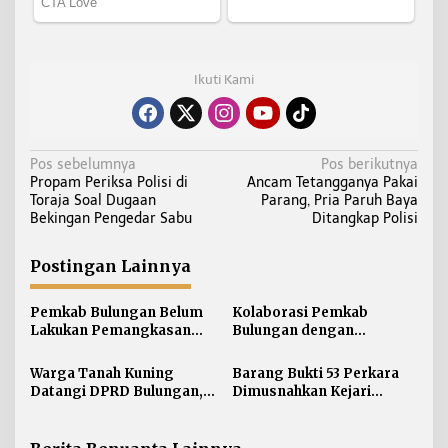
Ikuti Kami
N
Pos sebelumnya
Pos berikutnya
Propam Periksa Polisi di
Ancam Tetangganya Pakai
a
Toraja Soal Dugaan
Parang, Pria Paruh Baya
v
Bekingan Pengedar Sabu
Ditangkap Polisi
i
g
Postingan Lainnya
a
s
Pemkab Bulungan Belum
Kolaborasi Pemkab
i
Lakukan Pemangkasan
Bulungan dengan
TPP ASN, Bupati: Belum
Unikaltar, Satu
p
Ada Arahan Pusat
Desa/Kelurahan Satu
Warga Tanah Kuning
Barang Bukti 53 Perkara
o
Sarjana
Datangi DPRD Bulungan,
Dimusnahkan Kejari
s
Minta Hak Plasma 20
Bulungan, Masih
Persen segera
Didominasi Kasus Sabu
Diselesaikan