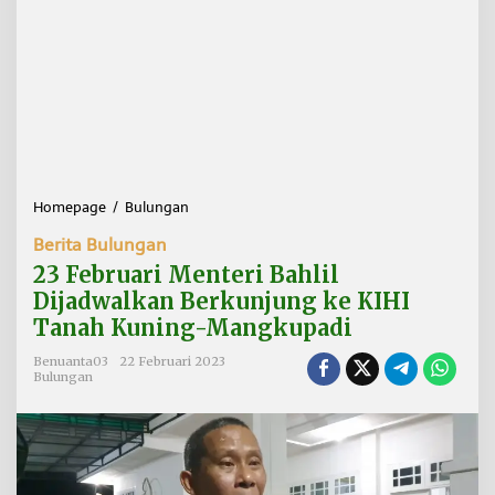
Homepage
/
Bulungan
2
3
Berita Bulungan
F
e
23 Februari Menteri Bahlil
b
Dijadwalkan Berkunjung ke KIHI
r
Tanah Kuning-Mangkupadi
u
a
Benuanta03
22 Februari 2023
r
Bulungan
i
M
e
n
t
e