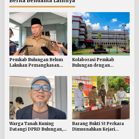
Berita Benuanta Lainnya
Pemkab Bulungan Belum
Kolaborasi Pemkab
Lakukan Pemangkasan
Bulungan dengan
TPP ASN, Bupati: Belum
Unikaltar, Satu
Ada Arahan Pusat
Desa/Kelurahan Satu
Sarjana
Warga Tanah Kuning
Barang Bukti 53 Perkara
Datangi DPRD Bulungan,
Dimusnahkan Kejari
Minta Hak Plasma 20
Bulungan, Masih