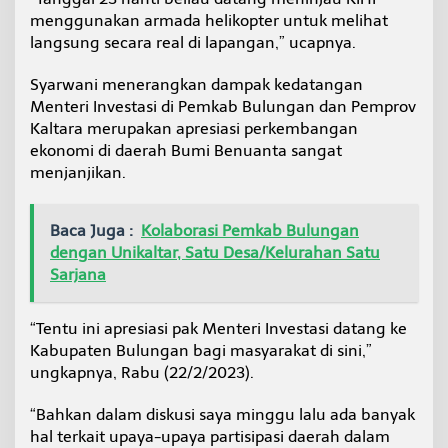
g
menggunakan armada helikopter untuk melihat
k
langsung secara real di lapangan,” ucapnya.
u
p
Syarwani menerangkan dampak kedatangan
a
d
Menteri Investasi di Pemkab Bulungan dan Pemprov
i
Kaltara merupakan apresiasi perkembangan
ekonomi di daerah Bumi Benuanta sangat
menjanjikan.
Baca Juga :
Kolaborasi Pemkab Bulungan
dengan Unikaltar, Satu Desa/Kelurahan Satu
Sarjana
“Tentu ini apresiasi pak Menteri Investasi datang ke
Kabupaten Bulungan bagi masyarakat di sini,”
ungkapnya, Rabu (22/2/2023).
“Bahkan dalam diskusi saya minggu lalu ada banyak
hal terkait upaya-upaya partisipasi daerah dalam