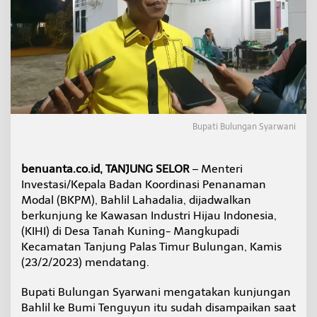
r
i
B
a
h
l
i
l
D
i
Bupati Bulungan Syarwani
j
a
d
benuanta.co.id, TANJUNG SELOR
– Menteri
w
Investasi/Kepala Badan Koordinasi Penanaman
a
l
Modal (BKPM), Bahlil Lahadalia, dijadwalkan
k
berkunjung ke Kawasan Industri Hijau Indonesia,
a
(KIHI) di Desa Tanah Kuning- Mangkupadi
n
Kecamatan Tanjung Palas Timur Bulungan, Kamis
B
(23/2/2023) mendatang.
e
r
k
Bupati Bulungan Syarwani mengatakan kunjungan
u
Bahlil ke Bumi Tenguyun itu sudah disampaikan saat
n