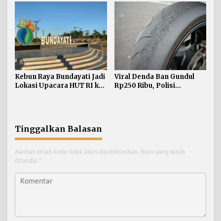
Persen segera
Didominasi Kasus Sabu
Diselesaikan
Kebun Raya Bundayati Jadi
Viral Denda Ban Gundul
Lokasi Upacara HUT RI ke-
Rp250 Ribu, Polisi
81
Bulungan Tegaskan Belum
Ada Razia Khusus
Tinggalkan Balasan
Alamat email Anda tidak akan dipublikasikan.
Ruas yang wajib
ditandai
*