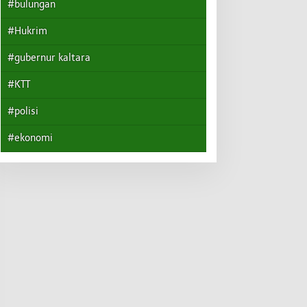
#bulungan
#Hukrim
#gubernur kaltara
#KTT
#polisi
#ekonomi