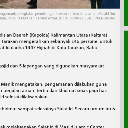
engamankan kegiatan pemotongan hewan kurban di halaman Masjid Nur
uma, RT 48, Kelurahan Karang Anyar. (FOTO: SUNNY CELINE T/BENUANTA)
lisian Daerah (Kapolda) Kalimantan Utara (Kaltara)
es) Tarakan mengerahkan sebanyak 146 personel untuk
 Iduladha 1447 Hijriah di Kota Tarakan, Rabu
sjid dan 5 lapangan yang digunakan masyarakat
S. Manik mengatakan, pengamanan dilakukan guna
berjalan aman, tertib dan khidmat sejak pagi hari
Id selesai dilaksanakan.
, khidmat sampai selesainya Salat Id. Secara umum arus
k melaksanakan Salat Id di Masjid Islamic Center