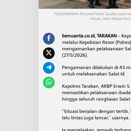
a
t
I
PENGAMANAN: Personel Polres Tarakan saat m
d
Hasan, Jalan Wijaya Kus
u
l
a
benuanta.co.id, TARAKAN
– Kepo
d
melalui Kepolisian Resor (Polr
h
mengamankan pelaksanaan Salat
a
d
(27/5/2026).
i
4
Pengamanan dilakukan di 43 ma
8
untuk melaksanakan Salat Id.
T
i
Kapolres Tarakan, AKBP Erwin 
t
i
memastikan pelaksanaan ibadah 
k
hingga seluruh rangkaian Salat 
,
T
“Situasi berjalan dengan tertib
e
lalu lintas juga lancar,” ujarnya.
m
p
a
Ia menjelaskan, jemaah terbanya