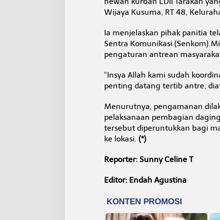
hewan kurban LDII Tarakan yang
Wijaya Kusuma, RT 48, Keluraha
Ia menjelaskan pihak panitia te
Sentra Komunikasi (Senkom) M
pengaturan antrean masyaraka
“Insya Allah kami sudah koordi
penting datang tertib antre, dia
Menurutnya, pengamanan dilaku
pelaksanaan pembagian daging 
tersebut diperuntukkan bagi m
ke lokasi.
(*)
Reporter: Sunny Celine T
Editor: Endah Agustina