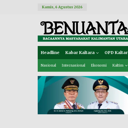
L
Kamis, 6 Agustus 2026
e
w
a
t
i
k
e
k
o
Headline
Kabar Kaltara
OPD Kaltar
n
t
e
Nasional
Internasional
Ekonomi
Kaltim
n