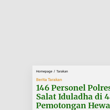
Homepage
/
Tarakan
1
4
Berita Tarakan
6
P
146 Personel Pol
e
r
Salat Iduladha di 
s
o
Pemotongan Hewan
n