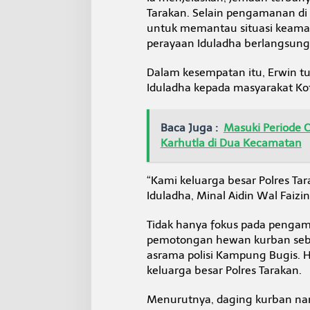
t
Tarakan. Selain pengamanan di l
P
untuk memantau situasi keama
e
perayaan Iduladha berlangsun
m
o
t
Dalam kesempatan itu, Erwin t
o
Iduladha kepada masyarakat Kot
n
g
a
Baca Juga :
Masuki Periode C
n
Karhutla di Dua Kecamatan
H
e
w
“Kami keluarga besar Polres T
a
n
Iduladha, Minal Aidin Wal Faizi
K
u
Tidak hanya fokus pada pengama
r
pemotongan hewan kurban seban
b
asrama polisi Kampung Bugis. H
a
n
keluarga besar Polres Tarakan.
I
k
Menurutnya, daging kurban nan
u