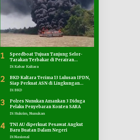
1
Speedboat Tujuan Tanjung Selor-
Tarakan Terbakar di Perairan
Salimbatu
Di Kabar Kaltara
2
BKD Kaltara Terima 13 Lulusan IPDN,
Siap Perkuat ASN di Lingkungan
Pemprov
Di BKD
3
Polres Nunukan Amankan 3 Diduga
Pelaku Penyebaran Konten SARA
Di Hukrim, Nunukan
4
TNI AU diperkuat Pesawat Angkut
Baru Buatan Dalam Negeri
Di Nasional