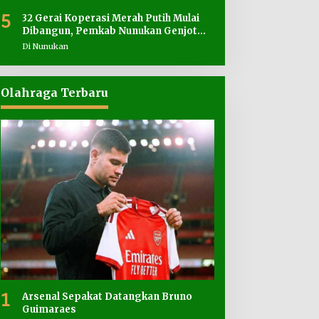
5
32 Gerai Koperasi Merah Putih Mulai
Dibangun, Pemkab Nunukan Genjot
Penyediaan Lahan
Di Nunukan
Olahraga Terbaru
1
Arsenal Sepakat Datangkan Bruno
Guimaraes