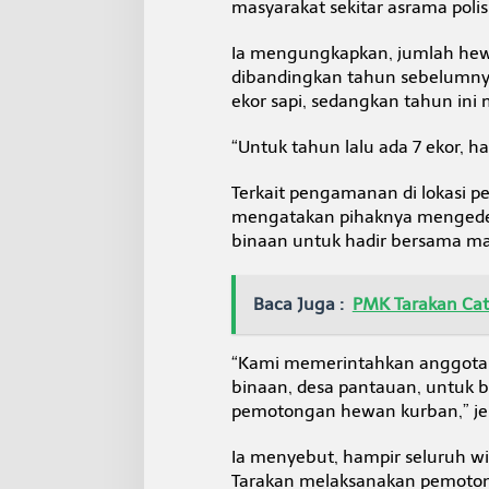
masyarakat sekitar asrama poli
t
D
i
Ia mengungkapkan, jumlah hew
a
dibandingkan tahun sebelumnya
w
ekor sapi, sedangkan tahun ini 
a
s
“Untuk tahun lalu ada 7 ekor, har
i
Terkait pengamanan di lokasi 
mengatakan pihaknya mengedep
binaan untuk hadir bersama ma
Baca Juga :
PMK Tarakan Cata
“Kami memerintahkan anggota 
binaan, desa pantauan, untuk 
pemotongan hewan kurban,” je
Ia menyebut, hampir seluruh wi
Tarakan melaksanakan pemoto