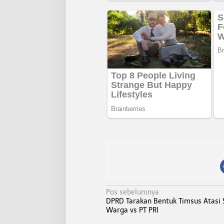
N
Pos sebelumnya
DPRD Tarakan Bentuk Timsus Atasi
a
Warga vs PT PRI
v