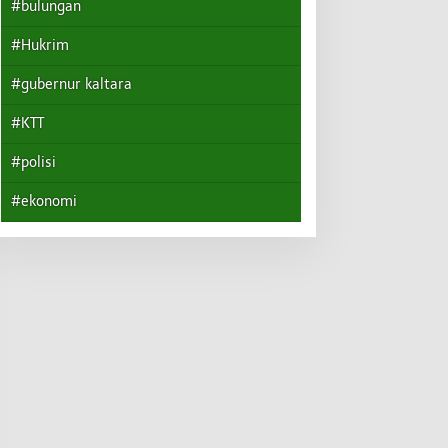
#bulungan
#Hukrim
#gubernur kaltara
#KTT
#polisi
#ekonomi