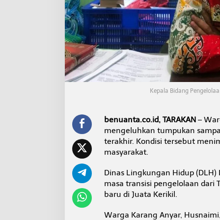
n
g
k
u
t
a
n
S
a
m
Kepala Bidang Pengelola
p
a
h
,
benuanta.co.id, TARAKAN
– Warg
D
mengeluhkan tumpukan sampah 
L
terakhir. Kondisi tersebut me
H
masyarakat.
:
T
r
Dinas Lingkungan Hidup (DLH) 
a
masa transisi pengelolaan dar
n
baru di Juata Kerikil.
s
i
Warga Karang Anyar, Husnaimi
s