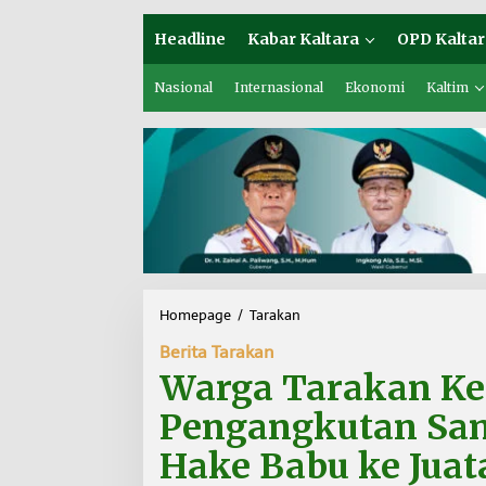
Headline
Kabar Kaltara
OPD Kaltar
Nasional
Internasional
Ekonomi
Kaltim
Homepage
/
Tarakan
W
a
Berita Tarakan
r
g
Warga Tarakan K
a
T
Pengangkutan Sam
a
r
Hake Babu ke Juata
a