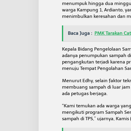
i
menumpuk hingga dua minggu t
T
warga Kampung 1, Ardianto, y
P
menimbulkan keresahan dan me
A
H
a
Baca Juga :
PMK Tarakan Cata
k
e
B
Kepala Bidang Pengelolaan Sa
a
adanya penumpukan sampah di b
b
u
pengangkutan terjadi karena pr
k
menuju Tempat Pengolahan Sam
e
J
Menurut Edhy, selain faktor te
u
membuang sampah di luar jam ya
a
t
ada petugas berjaga.
a
K
“Kami temukan ada warga yan
e
mengikuti program Sampah Sem
r
sampah di TPS,” ujarnya, Kamis 
i
k
i