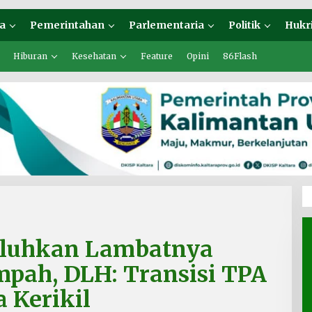
a
Pemerintahan
Parlementaria
Politik
Hukr
Hiburan
Kesehatan
Feature
Opini
86Flash
eluhkan Lambatnya
pah, DLH: Transisi TPA
 Kerikil