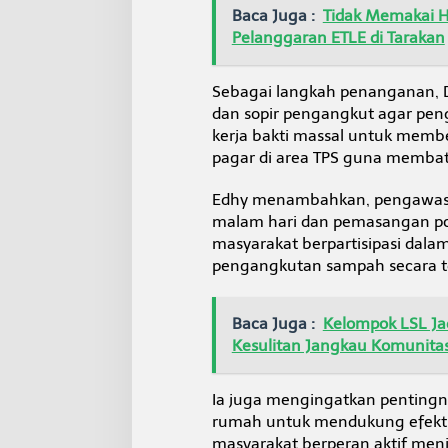
l
Baca Juga :
Tidak Memakai 
Pelanggaran ETLE di Tarakan
Sebagai langkah penanganan, D
dan sopir pengangkut agar pe
kerja bakti massal untuk mem
pagar di area TPS guna memba
Edhy menambahkan, pengawasan
malam hari dan pemasangan por
masyarakat berpartisipasi dal
pengangkutan sampah secara te
Baca Juga :
Kelompok LSL Ja
Kesulitan Jangkau Komunita
Ia juga mengingatkan pentingn
rumah untuk mendukung efektiv
masyarakat berperan aktif men