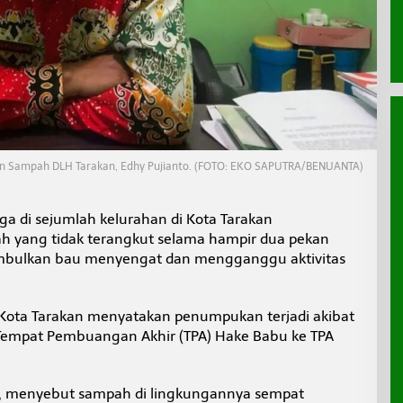
an Sampah DLH Tarakan, Edhy Pujianto. (FOTO: EKO SAPUTRA/BENUANTA)
a di sejumlah kelurahan di Kota Tarakan
yang tidak terangkut selama hampir dua pekan
nimbulkan bau menyengat dan mengganggu aktivitas
Kota Tarakan menyatakan penumpukan terjadi akibat
i Tempat Pembuangan Akhir (TPA) Hake Babu ke TPA
, menyebut sampah di lingkungannya sempat