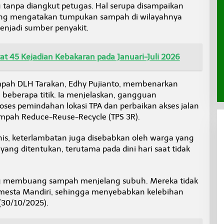
anpa diangkut petugas. Hal serupa disampaikan
ang mengatakan tumpukan sampah di wilayahnya
njadi sumber penyakit.
t 45 Kejadian Kebakaran pada Januari-Juli 2026
mpah DLH Tarakan, Edhy Pujianto, membenarkan
eberapa titik. Ia menjelaskan, gangguan
oses pemindahan lokasi TPA dan perbaikan akses jalan
pah Reduce-Reuse-Recycle (TPS 3R).
knis, keterlambatan juga disebabkan oleh warga yang
ng ditentukan, terutama pada dini hari saat tidak
g membuang sampah menjelang subuh. Mereka tidak
esta Mandiri, sehingga menyebabkan kelebihan
(30/10/2025).