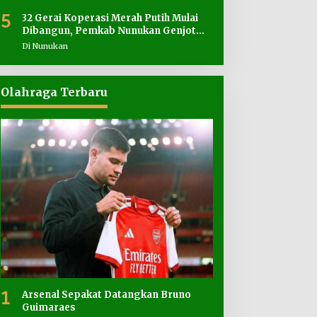
5
32 Gerai Koperasi Merah Putih Mulai
Dibangun, Pemkab Nunukan Genjot
Penyediaan Lahan
Di Nunukan
Olahraga Terbaru
1
Arsenal Sepakat Datangkan Bruno
Guimaraes