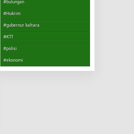
#bulungan
#Hukrim
#gubernur kaltara
#KTT
#polisi
#ekonomi