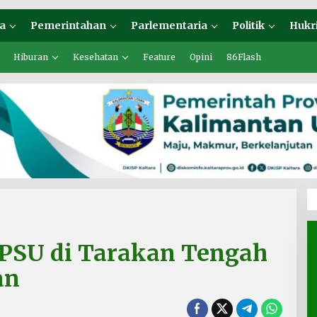
a
Pemerintahan
Parlementaria
Politik
Hukr
Hiburan
Kesehatan
Feature
Opini
86Flash
a PSU di Tarakan Tengah
an