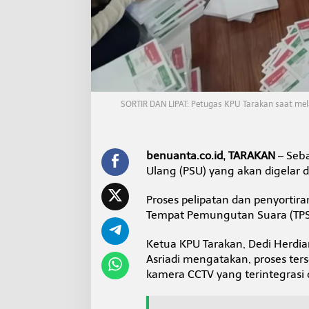
S
i
a
p
D
i
d
i
s
SORTIR DAN LIPAT: Petugas KPU Tarakan saat mela
t
r
i
b
benuanta.co.id, TARAKAN
– Seba
u
Ulang (PSU) yang akan digelar d
s
i
Proses pelipatan dan penyortira
k
Tempat Pemungutan Suara (TPS)
a
n
Ketua KPU Tarakan, Dedi Herdia
Asriadi mengatakan, proses ter
kamera CCTV yang terintegrasi 