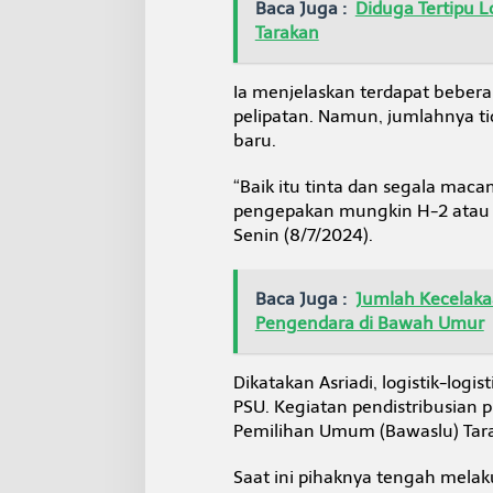
Baca Juga :
Diduga Tertipu 
Tarakan
Ia menjelaskan terdapat bebera
pelipatan. Namun, jumlahnya ti
baru.
“Baik itu tinta dan segala maca
pengepakan mungkin H-2 atau H
Senin (8/7/2024).
Baca Juga :
Jumlah Kecelakaa
Pengendara di Bawah Umur
Dikatakan Asriadi, logistik-logi
PSU. Kegiatan pendistribusian 
Pemilihan Umum (Bawaslu) Tar
Saat ini pihaknya tengah melakuk