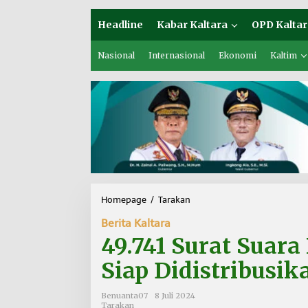
Headline
Kabar Kaltara
OPD Kaltar
Nasional
Internasional
Ekonomi
Kaltim
Homepage
/
Tarakan
4
9
Berita Kaltara
.
7
49.741 Surat Suar
4
1
Siap Didistribusik
S
u
Benuanta07
8 Juli 2024
r
Tarakan