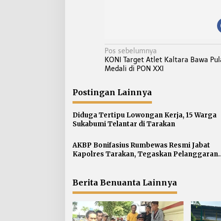
N
Pos sebelumnya
KONI Target Atlet Kaltara Bawa Pu
a
Medali di PON XXI
v
i
Postingan Lainnya
g
a
Diduga Tertipu Lowongan Kerja, 15 Warga
s
Sukabumi Telantar di Tarakan
i
p
AKBP Bonifasius Rumbewas Resmi Jabat
Kapolres Tarakan, Tegaskan Pelanggaran
o
Personel Diproses Tanpa Toleransi
s
Berita Benuanta Lainnya