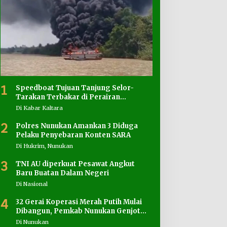
1
Speedboat Tujuan Tanjung Selor-
Tarakan Terbakar di Perairan
Salimbatu
Di Kabar Kaltara
2
Polres Nunukan Amankan 3 Diduga
Pelaku Penyebaran Konten SARA
Di Hukrim, Nunukan
3
TNI AU diperkuat Pesawat Angkut
Baru Buatan Dalam Negeri
Di Nasional
4
32 Gerai Koperasi Merah Putih Mulai
Dibangun, Pemkab Nunukan Genjot
Penyediaan Lahan
Di Nunukan