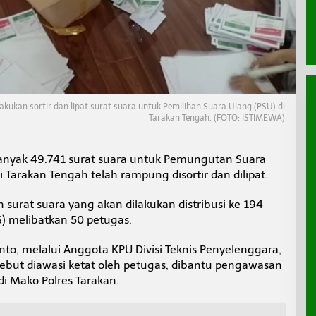
kukan sortir dan lipat surat suara untuk Pemilihan Suara Ulang (PSU) di
Tarakan Tengah. (FOTO: ISTIMEWA)
nyak 49.741 surat suara untuk Pemungutan Suara
i Tarakan Tengah telah rampung disortir dan dilipat.
n surat suara yang akan dilakukan distribusi ke 194
 melibatkan 50 petugas.
nto, melalui Anggota KPU Divisi Teknis Penyelenggara,
sebut diawasi ketat oleh petugas, dibantu pengawasan
di Mako Polres Tarakan.