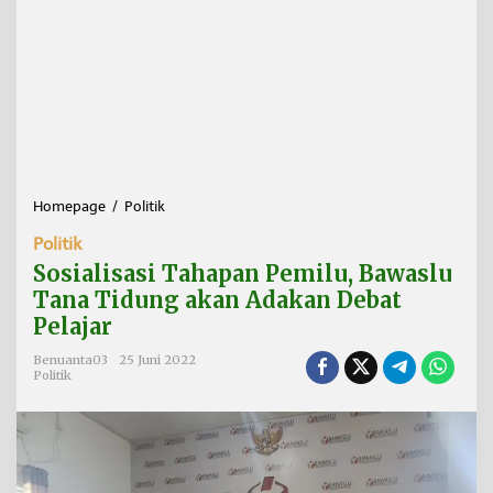
Homepage
/
Politik
S
o
Politik
s
i
Sosialisasi Tahapan Pemilu, Bawaslu
a
Tana Tidung akan Adakan Debat
l
Pelajar
i
s
Benuanta03
25 Juni 2022
a
Politik
s
i
T
a
h
a