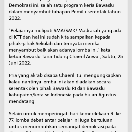
n
Demokrasi ini, salah satu program kerja Bawaslu
g
dalam menyambut tahapan Pemilu serentak tahun
a
2022.
k
a
n
“Pelajarnya meliputi SMA/SMK/ Madrasah yang ada
A
di KTT dan hal ini sudah kita sampaikan kepada
d
pihak-pihak Sekolah dan ternyata mereka
a
menyambut baik akan adanya lomba ini,” kata
k
ketua Bawaslu Tana Tidung Chaeril Anwar, Sabtu, 25
a
n
Juni 2022.
D
e
Pria yang akrab disapa Chaeril itu, mengungkapkan
b
kalau nantinya lomba ini akan diadakan secara
a
serentak oleh pihak Bawaslu RI dan Bawaslu
t
P
kabupaten/kota se Indonesia pada bulan Agustus
e
mendatang.
l
a
Selain untuk memperingati hari kemerdekaan RI ke-
j
77, lomba debat antar pelajar ini juga bertujuan
a
r
untuk menumbuhkan semangat demokrasi pada