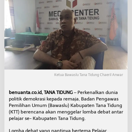
p
a
n
P
e
m
i
l
u
,
B
a
w
a
Ketua Bawaslu Tana Tidung Chaeril Anwar
s
l
u
benuanta.co.id, TANA TIDUNG
– Perkenalkan dunia
T
a
politik demokrasi kepada remaja, Badan Pengawas
n
Pemilihan Umum (Bawaslu) Kabupaten Tana Tidung
a
(KTT) berencana akan menggelar lomba debat antar
T
pelajar se- Kabupaten Tana Tidung.
i
d
u
Lomba debat yang nantinya bertema Pelajar