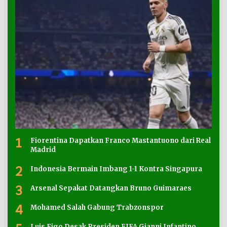
1
Fiorentina Dapatkan Franco Mastantuono dari Real
Madrid
2
Indonesia Bermain Imbang 1-1 Kontra Singapura
3
Arsenal Sepakat Datangkan Bruno Guimaraes
4
Mohamed Salah Gabung Trabzonspor
Luis Figo Desak Presiden FIFA Gianni Infantino