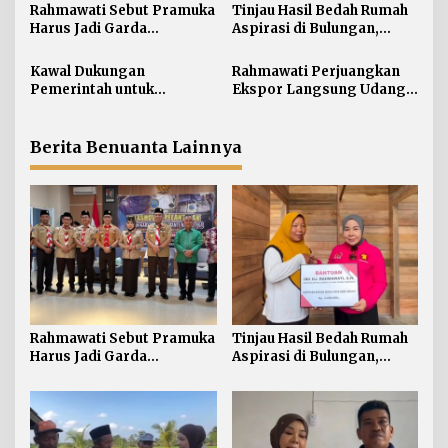
i
Rahmawati Sebut Pramuka
Tinjau Hasil Bedah Rumah
Harus Jadi Garda
Aspirasi di Bulungan,
p
Terdepan Selamatkan
Rahmawati Salurkan
o
Generasi Perbatasan dari
Bantuan Penyelesaian
Kawal Dukungan
Rahmawati Perjuangkan
s
Narkoba
Pintu dan Jendela
Pemerintah untuk
Ekspor Langsung Udang
Pertanian Kaltara,
Tarakan ke Timur Tengah
Rahmawati Serap Aspirasi
Petani di Desa Gunung
Berita Benuanta Lainnya
Putih
Rahmawati Sebut Pramuka
Tinjau Hasil Bedah Rumah
Harus Jadi Garda
Aspirasi di Bulungan,
Terdepan Selamatkan
Rahmawati Salurkan
Generasi Perbatasan dari
Bantuan Penyelesaian
Narkoba
Pintu dan Jendela