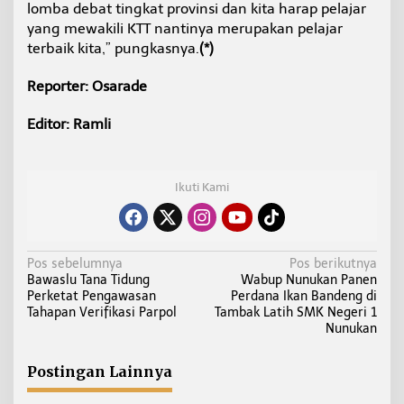
lomba debat tingkat provinsi dan kita harap pelajar
yang mewakili KTT nantinya merupakan pelajar
terbaik kita,” pungkasnya.
(*)
Reporter: Osarade
Editor: Ramli
Ikuti Kami
N
Pos sebelumnya
Pos berikutnya
Bawaslu Tana Tidung
Wabup Nunukan Panen
a
Perketat Pengawasan
Perdana Ikan Bandeng di
v
Tahapan Verifikasi Parpol
Tambak Latih SMK Negeri 1
i
Nunukan
g
a
Postingan Lainnya
s