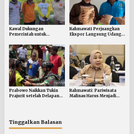
Kawal Dukungan
Rahmawati Perjuangkan
Pemerintah untuk
Ekspor Langsung Udang
Pertanian Kaltara,
Tarakan ke Timur Tengah
Rahmawati Serap Aspirasi
Petani di Desa Gunung
Putih
Prabowo Naikkan Tukin
Rahmawati: Pariwisata
Prajurit setelah Delapan
Malinau Harus Menjadi
Tahun tanpa Penyesuaian
Penggerak Ekonomi
Masyarakat
Tinggalkan Balasan