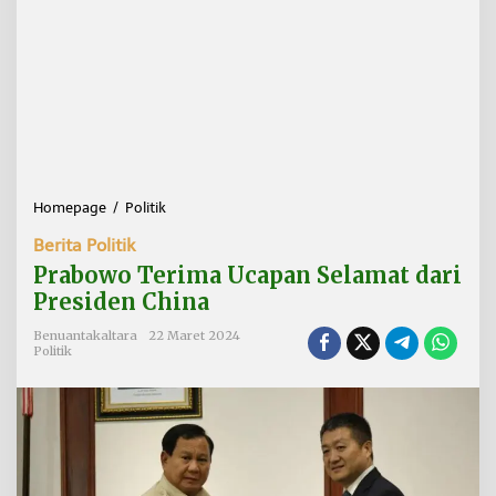
Homepage
/
Politik
P
r
Berita Politik
a
b
Prabowo Terima Ucapan Selamat dari
o
Presiden China
w
o
Benuantakaltara
22 Maret 2024
T
Politik
e
r
i
m
a
U
c