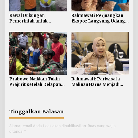
Kawal Dukungan
Rahmawati Perjuangkan
Pemerintah untuk
Ekspor Langsung Udang
Pertanian Kaltara,
Tarakan ke Timur Tengah
Rahmawati Serap Aspirasi
Petani di Desa Gunung
Putih
Prabowo Naikkan Tukin
Rahmawati: Pariwisata
Prajurit setelah Delapan
Malinau Harus Menjadi
Tahun tanpa Penyesuaian
Penggerak Ekonomi
Masyarakat
Tinggalkan Balasan
Alamat email Anda tidak akan dipublikasikan.
Ruas yang wajib
ditandai
*