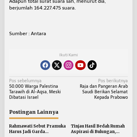
Adapun total surat suara sah, menurut dia,
berjumlah 164.227.475 suara.
Sumber : Antara
Ikuti Kami
N
Pos sebelumnya
Pos berikutnya
50.000 Warga Palestina
Raja dan Pangeran Arab
a
Tarawih di Al-Aqsa, Meski
Saudi Berikan Selamat
v
Dibatasi Israel
Kepada Prabowo
i
g
Postingan Lainnya
a
s
Rahmawati Sebut Pramuka
Tinjau Hasil Bedah Rumah
i
Harus Jadi Garda
Aspirasi di Bulungan,