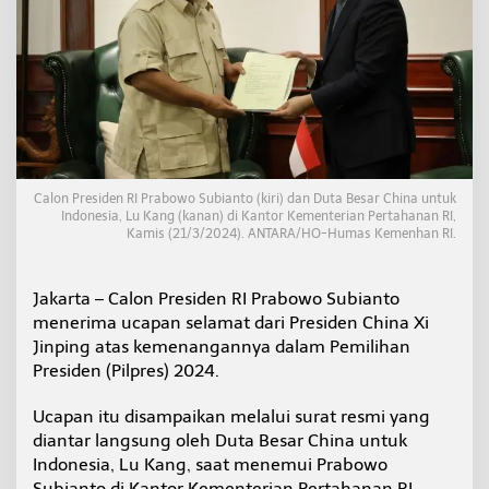
a
p
a
n
S
e
l
a
m
a
Calon Presiden RI Prabowo Subianto (kiri) dan Duta Besar China untuk
t
Indonesia, Lu Kang (kanan) di Kantor Kementerian Pertahanan RI,
d
Kamis (21/3/2024). ANTARA/HO-Humas Kemenhan RI.
a
r
i
Jakarta – Calon Presiden RI Prabowo Subianto
P
menerima ucapan selamat dari Presiden China Xi
r
e
Jinping atas kemenangannya dalam Pemilihan
s
Presiden (Pilpres) 2024.
i
d
Ucapan itu disampaikan melalui surat resmi yang
e
diantar langsung oleh Duta Besar China untuk
n
C
Indonesia, Lu Kang, saat menemui Prabowo
h
Subianto di Kantor Kementerian Pertahanan RI,