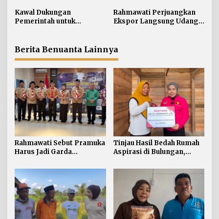
Terdepan Selamatkan
Rahmawati Salurkan
p
Generasi Perbatasan dari
Bantuan Penyelesaian
Kawal Dukungan
Rahmawati Perjuangkan
o
Narkoba
Pintu dan Jendela
Pemerintah untuk
Ekspor Langsung Udang
s
Pertanian Kaltara,
Tarakan ke Timur Tengah
Rahmawati Serap Aspirasi
Petani di Desa Gunung
Berita Benuanta Lainnya
Putih
Rahmawati Sebut Pramuka
Tinjau Hasil Bedah Rumah
Harus Jadi Garda
Aspirasi di Bulungan,
Terdepan Selamatkan
Rahmawati Salurkan
Generasi Perbatasan dari
Bantuan Penyelesaian
Narkoba
Pintu dan Jendela