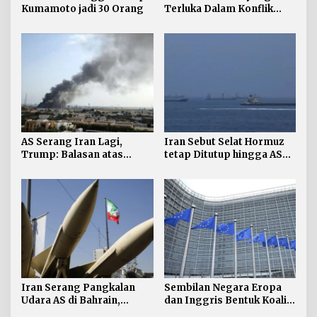
Kumamoto jadi 30 Orang
Terluka Dalam Konflik
Iran Bertambah, jadi 624
AS Serang Iran Lagi,
Iran Sebut Selat Hormuz
Trump: Balasan atas
tetap Ditutup hingga AS
Terbunuhnya Personel AS
Terima Persyaratan
Iran Serang Pangkalan
Sembilan Negara Eropa
Udara AS di Bahrain,
dan Inggris Bentuk Koalisi
Kuwait
Anti-rudal Balistik