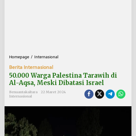
Homepage
/
Internasional
5
0
Berita Internasional
.
0
50.000 Warga Palestina Tarawih di
0
Al-Aqsa, Meski Dibatasi Israel
0
W
Benuantakaltara
22 Maret 2024
a
Internasional
r
g
a
P
a
l
e