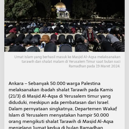
s
t
i
n
a
T
a
r
a
w
i
Umat Islam yang berhasil masuk ke Masjid Al-Aqsa melaksanakan
h
tarawih dan shalat malam di Yerusalem Timur saat bulan suci
d
Ramadhan pada 19 Maret 2024.
i
A
l
Ankara – Sebanyak 50.000 warga Palestina
-
melaksanakan ibadah shalat Tarawih pada Kamis
A
(21/3) di Masjid Al-Aqsa di Yerusalem timur yang
q
s
diduduki, meskipun ada pembatasan dari Israel.
a
Dalam pernyataan singkatnya, Departemen Wakaf
,
Islam di Yerusalem menyatakan hampir 50.000
M
orang mengikuti shalat Tarawih di Masjid Al-Aqsa
e
s
menjelang Jumat kedua di bulan Ramadhan.