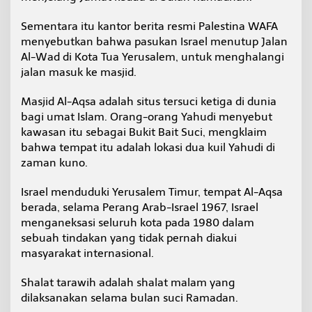
k
i
Sementara itu kantor berita resmi Palestina WAFA
D
menyebutkan bahwa pasukan Israel menutup Jalan
i
Al-Wad di Kota Tua Yerusalem, untuk menghalangi
b
a
jalan masuk ke masjid.
t
a
Masjid Al-Aqsa adalah situs tersuci ketiga di dunia
s
bagi umat Islam. Orang-orang Yahudi menyebut
i
kawasan itu sebagai Bukit Bait Suci, mengklaim
I
s
bahwa tempat itu adalah lokasi dua kuil Yahudi di
r
zaman kuno.
a
e
Israel menduduki Yerusalem Timur, tempat Al-Aqsa
l
berada, selama Perang Arab-Israel 1967, Israel
menganeksasi seluruh kota pada 1980 dalam
sebuah tindakan yang tidak pernah diakui
masyarakat internasional.
Shalat tarawih adalah shalat malam yang
dilaksanakan selama bulan suci Ramadan.