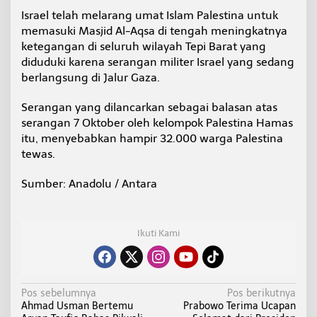
Israel telah melarang umat Islam Palestina untuk
memasuki Masjid Al-Aqsa di tengah meningkatnya
ketegangan di seluruh wilayah Tepi Barat yang
diduduki karena serangan militer Israel yang sedang
berlangsung di Jalur Gaza.
Serangan yang dilancarkan sebagai balasan atas
serangan 7 Oktober oleh kelompok Palestina Hamas
itu, menyebabkan hampir 32.000 warga Palestina
tewas.
Sumber: Anadolu / Antara
Ikuti Kami
N
Pos sebelumnya
Pos berikutnya
Ahmad Usman Bertemu
Prabowo Terima Ucapan
a