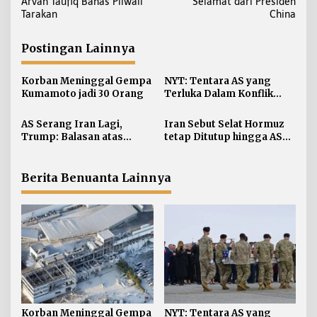
Arvan Taufiq Bahas Pilwali
Selamat dari Presiden
v
Tarakan
China
i
g
Postingan Lainnya
a
s
Korban Meninggal Gempa
NYT: Tentara AS yang
i
Kumamoto jadi 30 Orang
Terluka Dalam Konflik
Iran Bertambah, jadi 624
p
AS Serang Iran Lagi,
Iran Sebut Selat Hormuz
o
Trump: Balasan atas
tetap Ditutup hingga AS
s
Terbunuhnya Personel AS
Terima Persyaratan
Berita Benuanta Lainnya
Korban Meninggal Gempa
NYT: Tentara AS yang