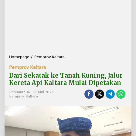
Homepage
/
Pemprov Kaltara
D
a
Pemprov Kaltara
r
i
Dari Sekatak ke Tanah Kuning, Jalur
S
Kereta Api Kaltara Mulai Dipetakan
e
k
Benuanta06
12 Juni 2026
a
Pemprov Kaltara
t
a
k
k
e
T
a