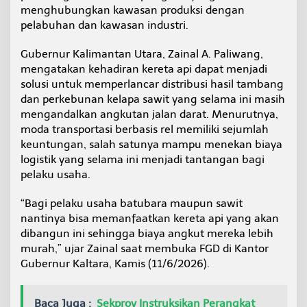
a
menghubungkan kawasan produksi dengan
l
pelabuhan dan kawasan industri.
t
a
Gubernur Kalimantan Utara, Zainal A. Paliwang,
r
mengatakan kehadiran kereta api dapat menjadi
a
M
solusi untuk memperlancar distribusi hasil tambang
u
dan perkebunan kelapa sawit yang selama ini masih
l
mengandalkan angkutan jalan darat. Menurutnya,
a
moda transportasi berbasis rel memiliki sejumlah
i
keuntungan, salah satunya mampu menekan biaya
D
i
logistik yang selama ini menjadi tantangan bagi
p
pelaku usaha.
e
t
“Bagi pelaku usaha batubara maupun sawit
a
nantinya bisa memanfaatkan kereta api yang akan
k
a
dibangun ini sehingga biaya angkut mereka lebih
n
murah,” ujar Zainal saat membuka FGD di Kantor
Gubernur Kaltara, Kamis (11/6/2026).
Baca Juga :
Sekprov Instruksikan Perangkat