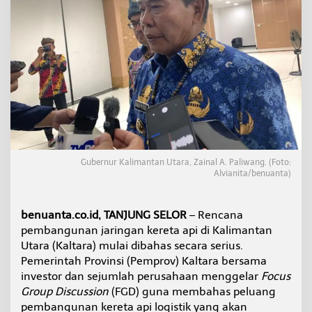
n
a
h
K
u
n
i
n
g
,
J
a
l
Gubernur Kalimantan Utara, Zainal A. Paliwang. (Foto:
u
Alvianita/benuanta)
r
K
e
benuanta.co.id, TANJUNG SELOR
– Rencana
r
pembangunan jaringan kereta api di Kalimantan
e
Utara (Kaltara) mulai dibahas secara serius.
t
a
Pemerintah Provinsi (Pemprov) Kaltara bersama
A
investor dan sejumlah perusahaan menggelar
Focus
p
Group Discussion
(FGD) guna membahas peluang
i
pembangunan kereta api logistik yang akan
K