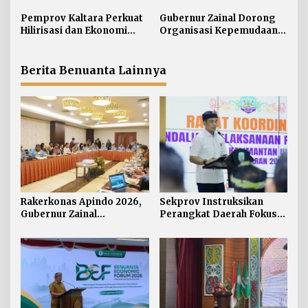
o
Perkenalkan Proyek
pada Program Prioritas
s
Strategis Kaltara ke
Pemprov Kaltara Perkuat
Gubernur Zainal Dorong
Perwakilan Negara
Hilirisasi dan Ekonomi
Organisasi Kepemudaan
Sahabat
Digital Hadapi Dampak
Jadi Mitra Strategis
Perang Dagang Global
Pemerintah
Berita Benuanta Lainnya
Rakerkonas Apindo 2026,
Sekprov Instruksikan
Gubernur Zainal
Perangkat Daerah Fokus
Perkenalkan Proyek
pada Program Prioritas
Strategis Kaltara ke
Perwakilan Negara
Sahabat