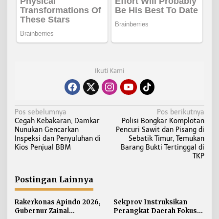
Ikuti Kami
N
Pos sebelumnya
Pos berikutnya
Cegah Kebakaran, Damkar
Polisi Bongkar Komplotan
a
Nunukan Gencarkan
Pencuri Sawit dan Pisang di
v
Inspeksi dan Penyuluhan di
Sebatik Timur, Temukan
i
Kios Penjual BBM
Barang Bukti Tertinggal di
TKP
g
a
Postingan Lainnya
s
i
Rakerkonas Apindo 2026,
Sekprov Instruksikan
p
Gubernur Zainal
Perangkat Daerah Fokus