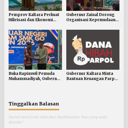
Pemprov Kaltara Perkuat
Gubernur Zainal Dorong
Hilirisasi dan Ekonomi
Organisasi Kepemudaan
Digital Hadapi Dampak
Jadi Mitra Strategis
Perang Dagang Global
Pemerintah
Buka Rapimwil Pemuda
Gubernur Kaltara Minta
Muhammadiyah, Gubernur
Bantuan Keuangan Parpol
Zainal Ajak Generasi Muda
Difokuskan untuk
Siap Hadapi
Pendidikan Politik
Pembangunan Kaltara
Tinggalkan Balasan
Alamat email Anda tidak akan dipublikasikan.
Ruas yang wajib
ditandai
*