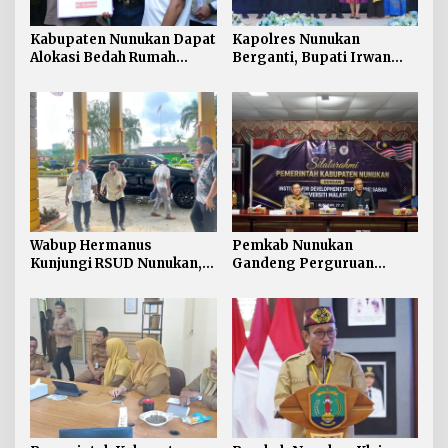
Kabupaten Nunukan Dapat
Kapolres Nunukan
Alokasi Bedah Rumah
Berganti, Bupati Irwan
Terbesar di Kaltara, Capai
Sabri Harapkan Sinergi
916 Unit
Jaga Stabilitas Wilayah
Perbatasan
Wabup Hermanus
Pemkab Nunukan
Kunjungi RSUD Nunukan,
Gandeng Perguruan
Bahas Peningkatan
Tinggi Sabah untuk
Pelayanan Kesehatan
Dukung Pembangunan
Perbatasan