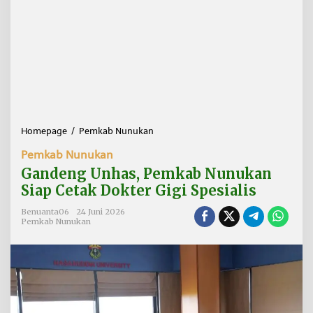
Homepage
/
Pemkab Nunukan
G
a
Pemkab Nunukan
n
d
Gandeng Unhas, Pemkab Nunukan
e
Siap Cetak Dokter Gigi Spesialis
n
g
Benuanta06
24 Juni 2026
U
Pemkab Nunukan
n
h
a
s
,
P
e