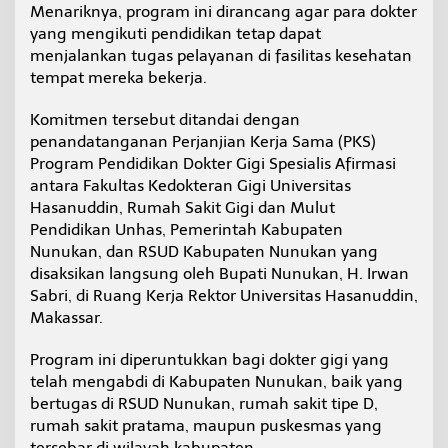
Menariknya, program ini dirancang agar para dokter
r
G
yang mengikuti pendidikan tetap dapat
i
menjalankan tugas pelayanan di fasilitas kesehatan
g
tempat mereka bekerja.
i
S
Komitmen tersebut ditandai dengan
p
e
penandatanganan Perjanjian Kerja Sama (PKS)
s
Program Pendidikan Dokter Gigi Spesialis Afirmasi
i
antara Fakultas Kedokteran Gigi Universitas
a
Hasanuddin, Rumah Sakit Gigi dan Mulut
l
i
Pendidikan Unhas, Pemerintah Kabupaten
s
Nunukan, dan RSUD Kabupaten Nunukan yang
disaksikan langsung oleh Bupati Nunukan, H. Irwan
Sabri, di Ruang Kerja Rektor Universitas Hasanuddin,
Makassar.
Program ini diperuntukkan bagi dokter gigi yang
telah mengabdi di Kabupaten Nunukan, baik yang
bertugas di RSUD Nunukan, rumah sakit tipe D,
rumah sakit pratama, maupun puskesmas yang
tersebar di wilayah kabupaten.