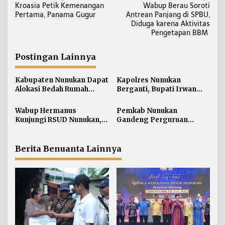
Kroasia Petik Kemenangan
Wabup Berau Soroti
a
Pertama, Panama Gugur
Antrean Panjang di SPBU,
v
Diduga karena Aktivitas
i
Pengetapan BBM
g
a
Postingan Lainnya
s
i
Kabupaten Nunukan Dapat
Kapolres Nunukan
Alokasi Bedah Rumah
Berganti, Bupati Irwan
p
Terbesar di Kaltara, Capai
Sabri Harapkan Sinergi
o
916 Unit
Jaga Stabilitas Wilayah
Wabup Hermanus
Pemkab Nunukan
s
Perbatasan
Kunjungi RSUD Nunukan,
Gandeng Perguruan
Bahas Peningkatan
Tinggi Sabah untuk
Pelayanan Kesehatan
Dukung Pembangunan
Perbatasan
Berita Benuanta Lainnya