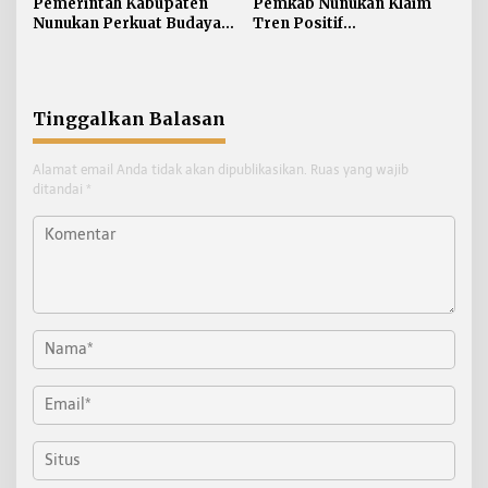
Pemerintah Kabupaten
Pemkab Nunukan Klaim
Nunukan Perkuat Budaya
Tren Positif
Kerja pada Pelayanan
Pembangunan:
Publik
Kemiskinan Turun, IPM
dan Ekonomi Menguat
Tinggalkan Balasan
Alamat email Anda tidak akan dipublikasikan.
Ruas yang wajib
ditandai
*