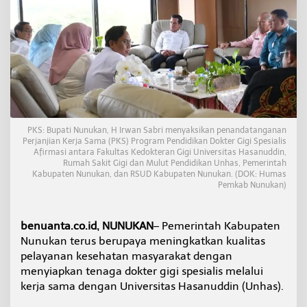
m
k
a
b
N
u
n
u
k
a
n
PKS: Bupati Nunukan, H Irwan Sabri menyaksikan penandatanganan
Perjanjian Kerja Sama (PKS) Program Pendidikan Dokter Gigi Spesialis
S
Afirmasi antara Fakultas Kedokteran Gigi Universitas Hasanuddin,
i
Rumah Sakit Gigi dan Mulut Pendidikan Unhas, Pemerintah
a
Kabupaten Nunukan, dan RSUD Kabupaten Nunukan. (DOK: Humas
p
Pemkab Nunukan)
C
e
t
benuanta.co.id, NUNUKAN
– Pemerintah Kabupaten
a
Nunukan terus berupaya meningkatkan kualitas
k
D
pelayanan kesehatan masyarakat dengan
o
menyiapkan tenaga dokter gigi spesialis melalui
k
kerja sama dengan Universitas Hasanuddin (Unhas).
t
e