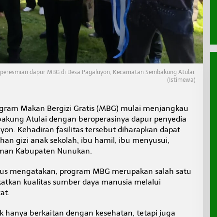
 peresmian dapur MBG di Desa Pagaluyon, Kecamatan Sembakung Atulai.
(Istimewa)
gram Makan Bergizi Gratis (MBG) mulai menjangkau
akung Atulai dengan beroperasinya dapur penyedia
on. Kehadiran fasilitas tersebut diharapkan dapat
gizi anak sekolah, ibu hamil, ibu menyusui,
laman Kabupaten Nunukan.
us mengatakan, program MBG merupakan salah satu
atkan kualitas sumber daya manusia melalui
at.
ak hanya berkaitan dengan kesehatan, tetapi juga