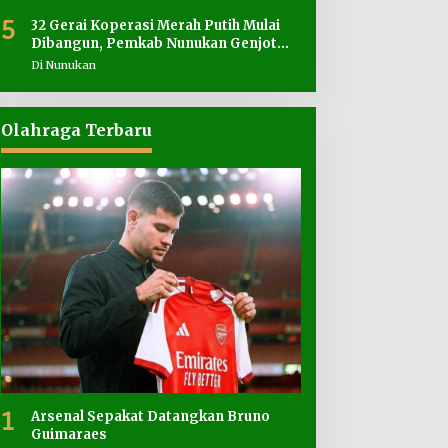
5
32 Gerai Koperasi Merah Putih Mulai
Dibangun, Pemkab Nunukan Genjot
Penyediaan Lahan
Di Nunukan
Olahraga Terbaru
1
Arsenal Sepakat Datangkan Bruno
Guimaraes