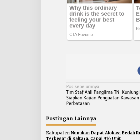
N
Pos sebelumnya
Tim Staf Ahli Panglima TNI Kunjungi
a
Siapkan Kajian Penguatan Kawasan
v
Perbatasan
i
g
Postingan Lainnya
a
s
Kabupaten Nunukan Dapat Alokasi Bedah 
Terbesar di Kaltara, Capai 916 Unit