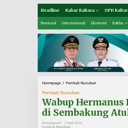
Headline
Kabar Kaltara
OPD Kaltar
Nasional
Internasional
Ekonomi
Kaltim
Homepage
/
Pemkab Nunukan
W
a
Pemkab Nunukan
b
u
Wabup Hermanus 
p
H
di Sembakung Atu
e
r
Benuanta06
5 Juni 2026
m
Pemkab Nunukan