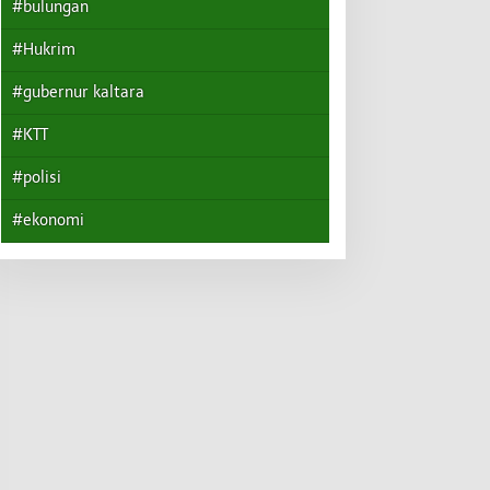
#bulungan
#Hukrim
#gubernur kaltara
#KTT
#polisi
#ekonomi