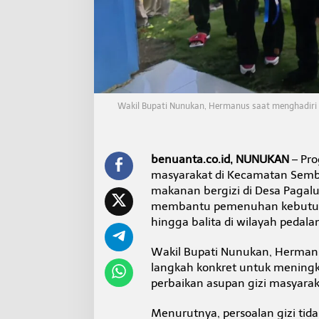
e
m
b
a
k
u
n
g
Wakil Bupati Nunukan, Hermanus saat menghadiri
A
t
u
l
benuanta.co.id, NUNUKAN
– Pro
a
i
masyarakat di Kecamatan Semb
makanan bergizi di Desa Pagaluy
membantu pemenuhan kebutuhan 
hingga balita di wilayah peda
Wakil Bupati Nunukan, Herman
langkah konkret untuk meningk
perbaikan asupan gizi masyarak
Menurutnya, persoalan gizi tid