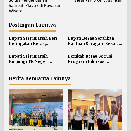
Solusi Pengendalian
Serahkan 8 Unit Alsintan
i
Sampah Plastik di Kawasan
Wisata
g
a
Postingan Lainnya
s
i
Bupati Sri Juniarsih Beri
Bupati Berau Serahkan
p
Peringatan Keras,
Bantuan Seragam Sekolah
o
Sampah di Berau Tembus
Gratis bagi Siswa SD dan
s
54 Ribu Ton
SMP
Bupati Sri Juniarsih
Pemkab Berau Seriusi
Kunjungi TK Negeri
Program Hilirisasi
Pembina Tanjung Redeb,
Kelautan lewat Proyek
Tanamkan Semangat
Pengalengan Ikan
Belajar Sejak Dini
Berita Benuanta Lainnya