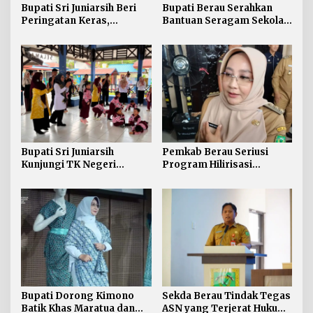
Bupati Sri Juniarsih Beri
Bupati Berau Serahkan
Peringatan Keras,
Bantuan Seragam Sekolah
Sampah di Berau Tembus
Gratis bagi Siswa SD dan
54 Ribu Ton
SMP
Bupati Sri Juniarsih
Pemkab Berau Seriusi
Kunjungi TK Negeri
Program Hilirisasi
Pembina Tanjung Redeb,
Kelautan lewat Proyek
Tanamkan Semangat
Pengalengan Ikan
Belajar Sejak Dini
Bupati Dorong Kimono
Sekda Berau Tindak Tegas
Batik Khas Maratua dan
ASN yang Terjerat Hukum,