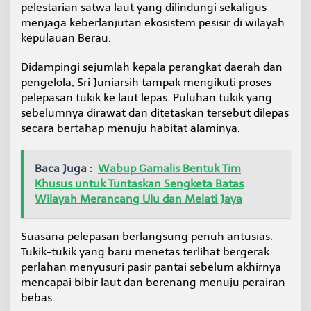
pelestarian satwa laut yang dilindungi sekaligus
i
S
menjaga keberlanjutan ekosistem pesisir di wilayah
r
kepulauan Berau.
i
J
Didampingi sejumlah kepala perangkat daerah dan
u
pengelola, Sri Juniarsih tampak mengikuti proses
n
i
pelepasan tukik ke laut lepas. Puluhan tukik yang
a
sebelumnya dirawat dan ditetaskan tersebut dilepas
r
secara bertahap menuju habitat alaminya.
s
i
h
Baca Juga :
Wabup Gamalis Bentuk Tim
L
Khusus untuk Tuntaskan Sengketa Batas
e
p
Wilayah Merancang Ulu dan Melati Jaya
a
s
P
Suasana pelepasan berlangsung penuh antusias.
u
Tukik-tukik yang baru menetas terlihat bergerak
l
perlahan menyusuri pasir pantai sebelum akhirnya
u
mencapai bibir laut dan berenang menuju perairan
h
a
bebas.
n