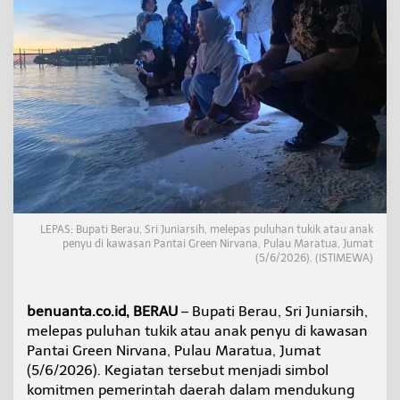
e
l
e
s
t
a
r
i
a
n
S
a
t
w
LEPAS: Bupati Berau, Sri Juniarsih, melepas puluhan tukik atau anak
a
penyu di kawasan Pantai Green Nirvana, Pulau Maratua, Jumat
L
(5/6/2026). (ISTIMEWA)
a
u
t
benuanta.co.id, BERAU
– Bupati Berau, Sri Juniarsih,
,
melepas puluhan tukik atau anak penyu di kawasan
B
u
Pantai Green Nirvana, Pulau Maratua, Jumat
p
(5/6/2026). Kegiatan tersebut menjadi simbol
a
komitmen pemerintah daerah dalam mendukung
t