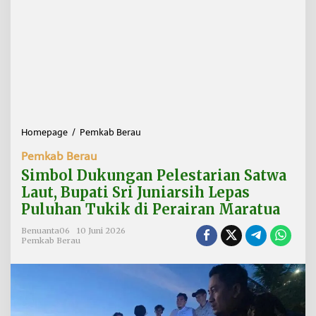
Homepage
/
Pemkab Berau
S
i
Pemkab Berau
m
b
Simbol Dukungan Pelestarian Satwa
o
Laut, Bupati Sri Juniarsih Lepas
l
Puluhan Tukik di Perairan Maratua
D
u
Benuanta06
10 Juni 2026
k
Pemkab Berau
u
n
g
a
n
P