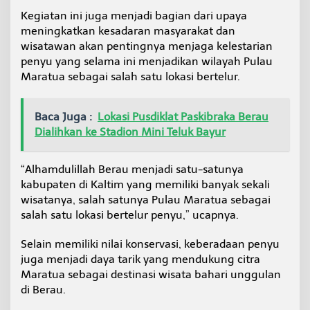
T
Kegiatan ini juga menjadi bagian dari upaya
u
meningkatkan kesadaran masyarakat dan
k
wisatawan akan pentingnya menjaga kelestarian
i
k
penyu yang selama ini menjadikan wilayah Pulau
d
Maratua sebagai salah satu lokasi bertelur.
i
P
e
Baca Juga :
Lokasi Pusdiklat Paskibraka Berau
r
Dialihkan ke Stadion Mini Teluk Bayur
a
i
r
“Alhamdulillah Berau menjadi satu-satunya
a
kabupaten di Kaltim yang memiliki banyak sekali
n
M
wisatanya, salah satunya Pulau Maratua sebagai
a
salah satu lokasi bertelur penyu,” ucapnya.
r
a
Selain memiliki nilai konservasi, keberadaan penyu
t
juga menjadi daya tarik yang mendukung citra
u
a
Maratua sebagai destinasi wisata bahari unggulan
di Berau.