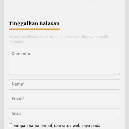
Derawan Tembus Pasar
Hak dan Tunjangan
Jepang
Jabatan Turut Dihentikan
Tinggalkan Balasan
Alamat email Anda tidak akan dipublikasikan.
Ruas yang wajib
ditandai
*
Simpan nama, email, dan situs web saya pada