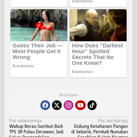
Ikuti Kami
N
Pos sebelumnya
Pos berikutnya
Wabup Berau Sambut Baik
Dukung Ketahanan Pangan
a
TPS 3R Pulau Derawan, Jadi
di Sebatik, Pemkab Nunukan
v