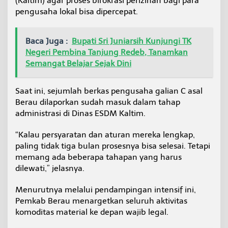
(Kaltim) agar proses birokrasi perizinan bagi para
pengusaha lokal bisa dipercepat.
Baca Juga :
Bupati Sri Juniarsih Kunjungi TK
Negeri Pembina Tanjung Redeb, Tanamkan
Semangat Belajar Sejak Dini
Saat ini, sejumlah berkas pengusaha galian C asal
Berau dilaporkan sudah masuk dalam tahap
administrasi di Dinas ESDM Kaltim.
“Kalau persyaratan dan aturan mereka lengkap,
paling tidak tiga bulan prosesnya bisa selesai. Tetapi
memang ada beberapa tahapan yang harus
dilewati,” jelasnya.
Menurutnya melalui pendampingan intensif ini,
Pemkab Berau menargetkan seluruh aktivitas
komoditas material ke depan wajib legal.