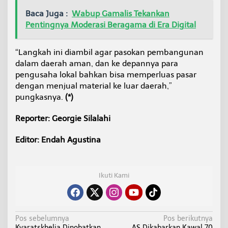
Baca Juga :
Wabup Gamalis Tekankan
Pentingnya Moderasi Beragama di Era Digital
“Langkah ini diambil agar pasokan pembangunan
dalam daerah aman, dan ke depannya para
pengusaha lokal bahkan bisa memperluas pasar
dengan menjual material ke luar daerah,”
pungkasnya.
(*)
Reporter: Georgie Silalahi
Editor: Endah Agustina
Ikuti Kami
N
Pos sebelumnya
Pos berikutnya
Kvaratskhelia Dinobatkan
AS Dikabarkan Kawal 70