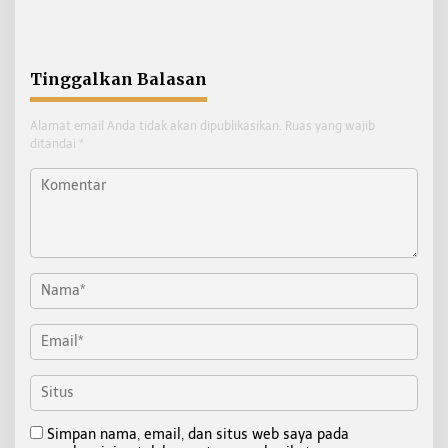
Gratis bagi Siswa SD dan
Pembina Tanjung Redeb,
SMP
Tanamkan Semangat
Belajar Sejak Dini
Tinggalkan Balasan
Alamat email Anda tidak akan dipublikasikan.
Ruas yang wajib
ditandai
*
Simpan nama, email, dan situs web saya pada