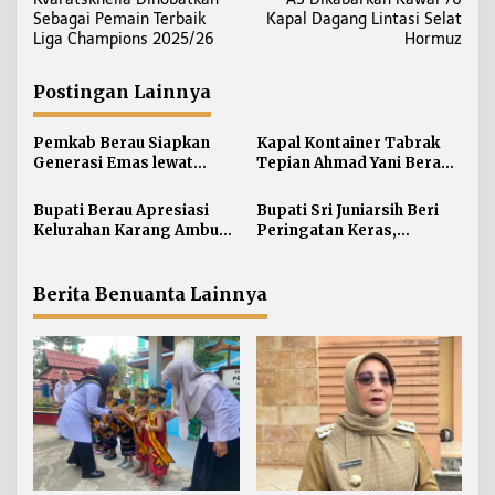
a
Sebagai Pemain Terbaik
Kapal Dagang Lintasi Selat
v
Liga Champions 2025/26
Hormuz
i
g
Postingan Lainnya
a
s
Pemkab Berau Siapkan
Kapal Kontainer Tabrak
i
Generasi Emas lewat
Tepian Ahmad Yani Berau
Pendidikan Anak Usia Dini
Lagi, Pemkab Akhirnya
p
Buka Suara Soal Ganti Rugi
Bupati Berau Apresiasi
Bupati Sri Juniarsih Beri
o
Kelurahan Karang Ambun
Peringatan Keras,
s
Kelola Limbah Plastik
Sampah di Berau Tembus
54 Ribu Ton
Berita Benuanta Lainnya