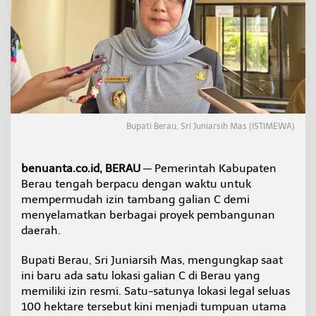
r
P
e
r
c
e
p
a
t
a
Bupati Berau, Sri Juniarsih Mas (ISTIMEWA)
n
I
z
benuanta.co.id, BERAU
— Pemerintah Kabupaten
i
Berau tengah berpacu dengan waktu untuk
n
G
mempermudah izin tambang galian C demi
a
menyelamatkan berbagai proyek pembangunan
l
daerah.
i
a
Bupati Berau, Sri Juniarsih Mas, mengungkap saat
n
C
ini baru ada satu lokasi galian C di Berau yang
memiliki izin resmi. Satu-satunya lokasi legal seluas
100 hektare tersebut kini menjadi tumpuan utama