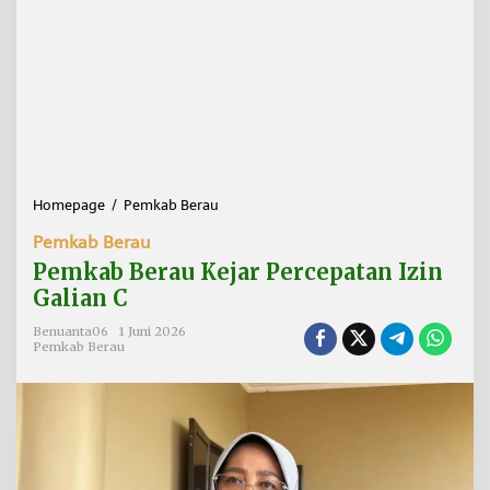
Homepage
/
Pemkab Berau
P
e
Pemkab Berau
m
k
Pemkab Berau Kejar Percepatan Izin
a
Galian C
b
B
Benuanta06
1 Juni 2026
e
Pemkab Berau
r
a
u
K
e
j
a