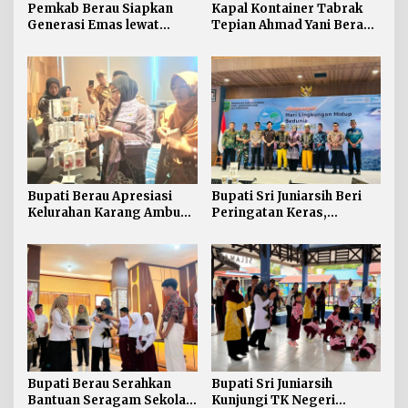
Pemkab Berau Siapkan
Kapal Kontainer Tabrak
Generasi Emas lewat
Tepian Ahmad Yani Berau
Pendidikan Anak Usia Dini
Lagi, Pemkab Akhirnya
Buka Suara Soal Ganti Rugi
Bupati Berau Apresiasi
Bupati Sri Juniarsih Beri
Kelurahan Karang Ambun
Peringatan Keras,
Kelola Limbah Plastik
Sampah di Berau Tembus
54 Ribu Ton
Bupati Berau Serahkan
Bupati Sri Juniarsih
Bantuan Seragam Sekolah
Kunjungi TK Negeri