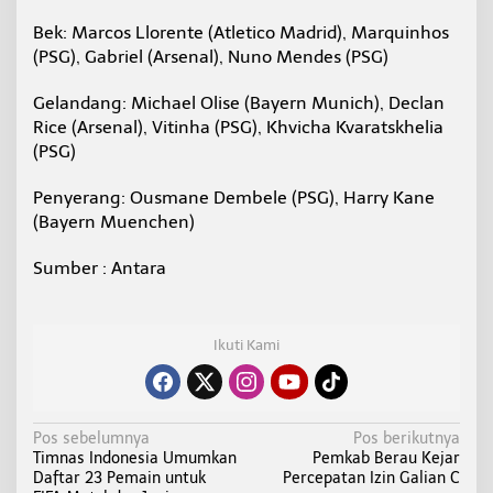
Bek: Marcos Llorente (Atletico Madrid), Marquinhos
(PSG), Gabriel (Arsenal), Nuno Mendes (PSG)
Gelandang: Michael Olise (Bayern Munich), Declan
Rice (Arsenal), Vitinha (PSG), Khvicha Kvaratskhelia
(PSG)
Penyerang: Ousmane Dembele (PSG), Harry Kane
(Bayern Muenchen)
Sumber : Antara
Ikuti Kami
N
Pos sebelumnya
Pos berikutnya
Timnas Indonesia Umumkan
Pemkab Berau Kejar
a
Daftar 23 Pemain untuk
Percepatan Izin Galian C