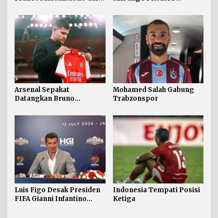
Real Madrid
Singapura
Arsenal Sepakat
Mohamed Salah Gabung
Datangkan Bruno
Trabzonspor
Guimaraes
Luis Figo Desak Presiden
Indonesia Tempati Posisi
FIFA Gianni Infantino
Ketiga
Mundur