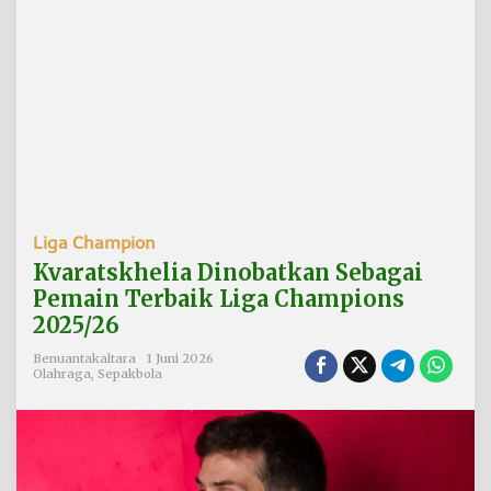
o
b
a
t
k
a
n
S
e
b
a
g
Liga Champion
a
i
Kvaratskhelia Dinobatkan Sebagai
P
Pemain Terbaik Liga Champions
e
2025/26
m
a
Benuantakaltara
1 Juni 2026
i
Olahraga
,
Sepakbola
n
T
e
r
b
a