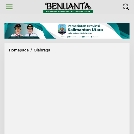
L
e
w
a
t
i
k
e
k
Homepage
/
Olahraga
K
o
v
n
a
t
r
e
a
n
t
s
k
h
e
l
i
a
D
i
n