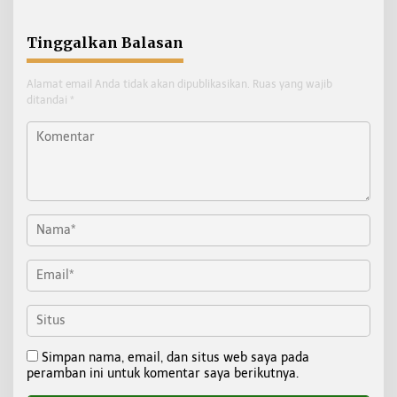
Tinggalkan Balasan
Alamat email Anda tidak akan dipublikasikan.
Ruas yang wajib
ditandai
*
Simpan nama, email, dan situs web saya pada
peramban ini untuk komentar saya berikutnya.