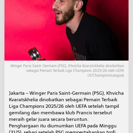
i
k
L
i
g
a
C
h
a
m
p
i
Winger Paris Saint-Germain (PSG), Khvicha Kvaratskhelia dinobatkan
o
sebagai Pemain Terbaik Liga Champions 2025/26 oleh UEFA
n
(X/ChampionsLeague)
s
2
0
Jakarta – Winger Paris Saint-Germain (PSG), Khvicha
2
5
Kvaratskhelia dinobatkan sebagai Pemain Terbaik
/
Liga Champions 2025/26 oleh UEFA setelah tampil
2
gemilang dan membawa klub Prancis tersebut
6
meraih gelar juara secara beruntun.
Penghargaan itu diumumkan UEFA pada Minggu
(31/5), sehari setelah PSG mempertahankan trofi