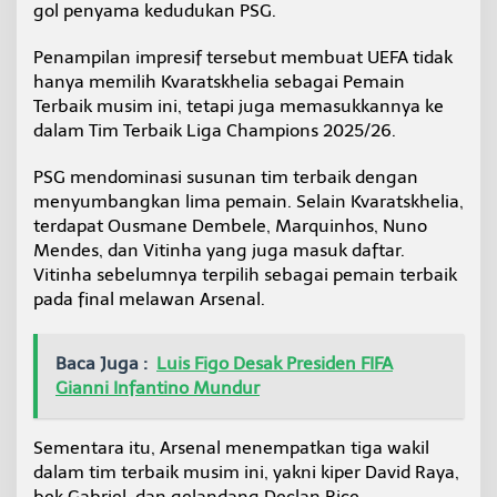
gol penyama kedudukan PSG.
Penampilan impresif tersebut membuat UEFA tidak
hanya memilih Kvaratskhelia sebagai Pemain
Terbaik musim ini, tetapi juga memasukkannya ke
dalam Tim Terbaik Liga Champions 2025/26.
PSG mendominasi susunan tim terbaik dengan
menyumbangkan lima pemain. Selain Kvaratskhelia,
terdapat Ousmane Dembele, Marquinhos, Nuno
Mendes, dan Vitinha yang juga masuk daftar.
Vitinha sebelumnya terpilih sebagai pemain terbaik
pada final melawan Arsenal.
Baca Juga :
Luis Figo Desak Presiden FIFA
Gianni Infantino Mundur
Sementara itu, Arsenal menempatkan tiga wakil
dalam tim terbaik musim ini, yakni kiper David Raya,
bek Gabriel, dan gelandang Declan Rice.