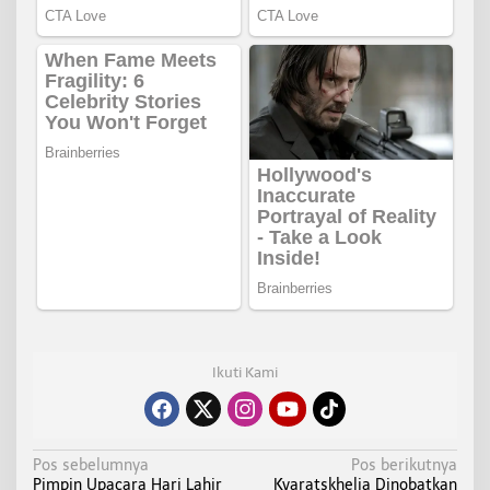
Ikuti Kami
N
Pos sebelumnya
Pos berikutnya
Pimpin Upacara Hari Lahir
Kvaratskhelia Dinobatkan