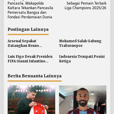
a
Pancasila, Wakapolda
Sebagai Pemain Terbaik
v
Kaltara Tekankan Pancasila
Liga Champions 2025/26
i
Pemersatu Bangsa dan
Fondasi Perdamaian Dunia
g
a
Postingan Lainnya
s
i
Arsenal Sepakat
Mohamed Salah Gabung
p
Datangkan Bruno
Trabzonspor
o
Guimaraes
s
Luis Figo Desak Presiden
Indonesia Tempati Posisi
FIFA Gianni Infantino
Ketiga
Mundur
Berita Benuanta Lainnya