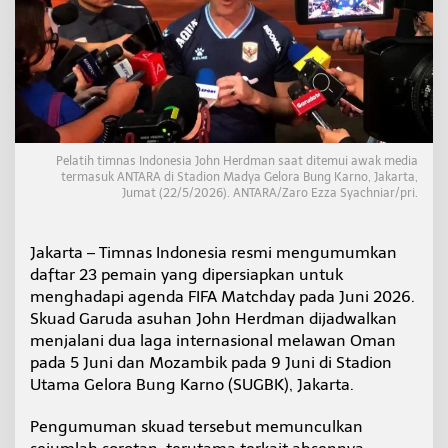
F
I
F
A
M
a
t
c
h
Pelatih timnas Indonesia John Herdman saat ditemui awak media
d
termasuk ANTARA di Stadion Madya Gelora Bung Karno, Jakarta,
a
Jumat (22/5/2026). ANTARA/Zaro Ezza Syachniar/pri.
y
J
u
Jakarta – Timnas Indonesia resmi mengumumkan
n
daftar 23 pemain yang dipersiapkan untuk
i
menghadapi agenda FIFA Matchday pada Juni 2026.
Skuad Garuda asuhan John Herdman dijadwalkan
menjalani dua laga internasional melawan Oman
pada 5 Juni dan Mozambik pada 9 Juni di Stadion
Utama Gelora Bung Karno (SUGBK), Jakarta.
Pengumuman skuad tersebut memunculkan