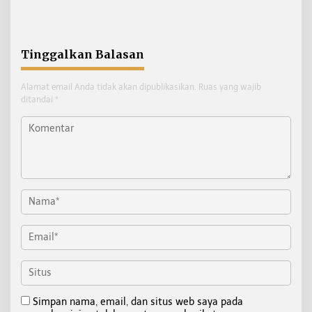
Paskibraka Nunukan
Digembleng Tampil
Maksimal
Tinggalkan Balasan
Alamat email Anda tidak akan dipublikasikan.
Ruas yang wajib
ditandai
*
Simpan nama, email, dan situs web saya pada