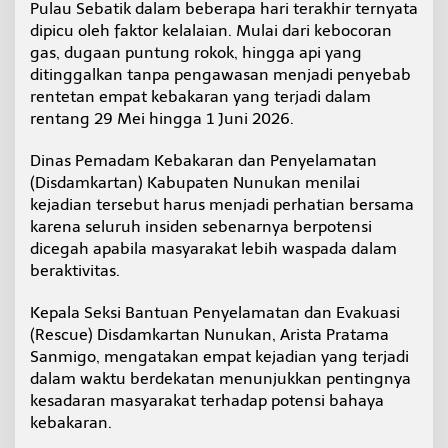
Pulau Sebatik dalam beberapa hari terakhir ternyata
n
dipicu oleh faktor kelalaian. Mulai dari kebocoran
W
a
gas, dugaan puntung rokok, hingga api yang
r
ditinggalkan tanpa pengawasan menjadi penyebab
g
rentetan empat kebakaran yang terjadi dalam
a
rentang 29 Mei hingga 1 Juni 2026.
Dinas Pemadam Kebakaran dan Penyelamatan
(Disdamkartan) Kabupaten Nunukan menilai
kejadian tersebut harus menjadi perhatian bersama
karena seluruh insiden sebenarnya berpotensi
dicegah apabila masyarakat lebih waspada dalam
beraktivitas.
Kepala Seksi Bantuan Penyelamatan dan Evakuasi
(Rescue) Disdamkartan Nunukan, Arista Pratama
Sanmigo, mengatakan empat kejadian yang terjadi
dalam waktu berdekatan menunjukkan pentingnya
kesadaran masyarakat terhadap potensi bahaya
kebakaran.