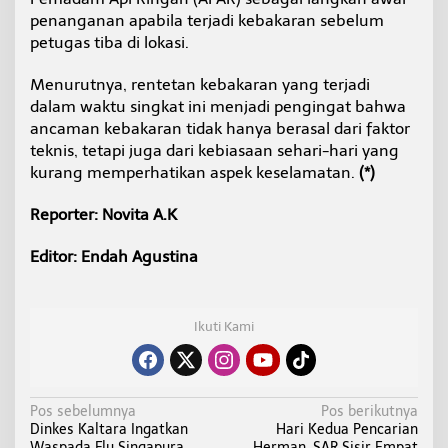
penanganan apabila terjadi kebakaran sebelum
petugas tiba di lokasi.
Menurutnya, rentetan kebakaran yang terjadi
dalam waktu singkat ini menjadi pengingat bahwa
ancaman kebakaran tidak hanya berasal dari faktor
teknis, tetapi juga dari kebiasaan sehari-hari yang
kurang memperhatikan aspek keselamatan.
(*)
Reporter: Novita A.K
Editor: Endah Agustina
Ikuti Kami
N
Pos sebelumnya
Pos berikutnya
Dinkes Kaltara Ingatkan
Hari Kedua Pencarian
a
Waspada Flu Singapura
Herman, SAR Sisir Empat