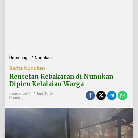
Homepage
/
Nunukan
R
e
Berita Nunukan
n
t
Rentetan Kebakaran di Nunukan
e
Dipicu Kelalaian Warga
t
a
Benuanta06
4 Juni 2026
n
Nunukan
K
e
b
a
k
a
r