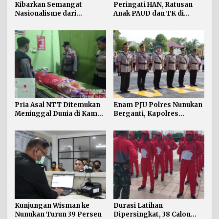
Kibarkan Semangat
Peringati HAN, Ratusan
Nasionalisme dari
Anak PAUD dan TK di
Perbatasan, Bendera
Nunukan Adu Kreativitas
Merah Putih 81 Meter
Lomba Menggambar dan
Dibentangkan di Sebatik
Mewarnai
Pria Asal NTT Ditemukan
Enam PJU Polres Nunukan
Meninggal Dunia di Kamar
Berganti, Kapolres
Kos Sebatik Barat
Tekankan Displin
Personel
Kunjungan Wisman ke
Durasi Latihan
Nunukan Turun 39 Persen
Dipersingkat, 38 Calon