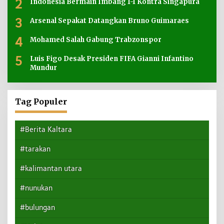
2
Indonesia Bermain Imbang 1-1 Kontra Singapura
3
Arsenal Sepakat Datangkan Bruno Guimaraes
4
Mohamed Salah Gabung Trabzonspor
5
Luis Figo Desak Presiden FIFA Gianni Infantino
Mundur
Tag Populer
#Berita Kaltara
#tarakan
#kalimantan utara
#nunukan
#bulungan