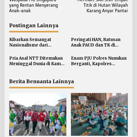
v
yang Rentan Menyerang
Titik di Hutan Wilayah
i
Anak-anak
Karang Anyar Pantai
g
a
Postingan Lainnya
s
i
Kibarkan Semangat
Peringati HAN, Ratusan
Nasionalisme dari
Anak PAUD dan TK di
p
Perbatasan, Bendera
Nunukan Adu Kreativitas
o
Merah Putih 81 Meter
Lomba Menggambar dan
Pria Asal NTT Ditemukan
Enam PJU Polres Nunukan
s
Dibentangkan di Sebatik
Mewarnai
Meninggal Dunia di Kamar
Berganti, Kapolres
Kos Sebatik Barat
Tekankan Displin
Personel
Berita Benuanta Lainnya