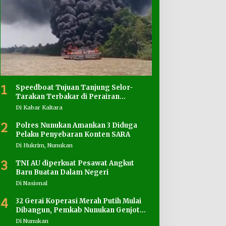
1
Speedboat Tujuan Tanjung Selor-
Tarakan Terbakar di Perairan
Salimbatu
Di Kabar Kaltara
2
Polres Nunukan Amankan 3 Diduga
Pelaku Penyebaran Konten SARA
Di Hukrim, Nunukan
3
TNI AU diperkuat Pesawat Angkut
Baru Buatan Dalam Negeri
Di Nasional
4
32 Gerai Koperasi Merah Putih Mulai
Dibangun, Pemkab Nunukan Genjot
Penyediaan Lahan
Di Nunukan