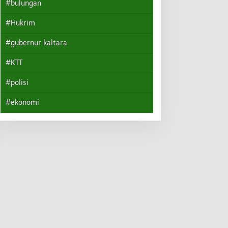
#bulungan
#Hukrim
#gubernur kaltara
#KTT
#polisi
#ekonomi