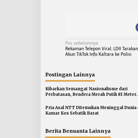
N
Pos sebelumnya
Rekaman Telepon Viral, LDII Taraka
a
Akun TikTok Info Kaltara ke Polisi
v
i
g
Postingan Lainnya
a
s
Kibarkan Semangat Nasionalisme dari
Perbatasan, Bendera Merah Putih 81 Meter
i
Dibentangkan di Sebatik
p
Pria Asal NTT Ditemukan Meninggal Dunia 
o
Kamar Kos Sebatik Barat
s
Berita Benuanta Lainnya