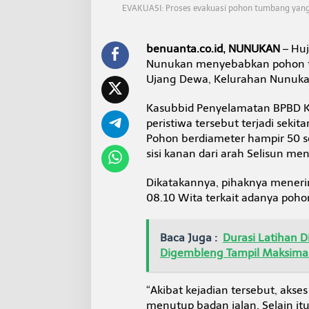
t
EVAKUASI: Proses evakuasi pohon tumbang yang 
u
p
A
benuanta.co.id, NUNUKAN
– Huj
k
Nunukan menyebabkan pohon tu
s
Ujang Dewa, Kelurahan Nunukan
e
s
J
Kasubbid Penyelamatan BPBD 
a
peristiwa tersebut terjadi seki
l
Pohon berdiameter hampir 50 s
a
sisi kanan dari arah Selisun m
n
U
j
Dikatakannya, pihaknya menerim
a
08.10 Wita terkait adanya poh
n
g
D
Baca Juga :
Durasi Latihan D
e
Digembleng Tampil Maksima
w
a
N
“Akibat kejadian tersebut, aks
u
n
menutup badan jalan. Selain itu