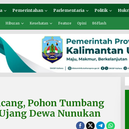
a
Pemerintahan
Parlementaria
Politik
Hukr
Hiburan
Kesehatan
Feature
Opini
86Flash
ncang, Pohon Tumbang
n Ujang Dewa Nunukan