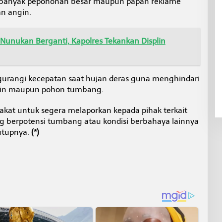
at banyak pepohonan besar maupun papan reklame
n angin.
Nunukan Berganti, Kapolres Tekankan Displin
urangi kecepatan saat hujan deras guna menghindari
 licin maupun pohon tumbang.
akat untuk segera melaporkan kepada pihak terkait
 berpotensi tumbang atau kondisi berbahaya lainnya
tutupnya.
(*)