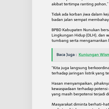
u
akibat tertimpa ranting pohon,”
k
a
Tidak ada korban jiwa dalam ke
n
badan jalan sempat membahaya
BPBD Kabupaten Nunukan bersa
Lingkungan Hidup (DLH), dan 
tumbang serta mengamankan k
Baca Juga :
Kunjungan Wism
“Kita juga langsung berkoordi
terhadap jaringan listrik yang t
Hasan menyampaikan, pihakny
kewaspadaan terhadap potensi 
yang masih berpotensi terjadi 
Masyarakat diminta berhati-hati