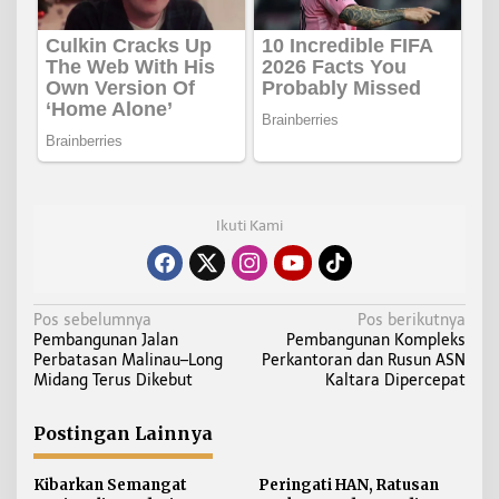
Ikuti Kami
N
Pos sebelumnya
Pos berikutnya
Pembangunan Jalan
Pembangunan Kompleks
a
Perbatasan Malinau–Long
Perkantoran dan Rusun ASN
v
Midang Terus Dikebut
Kaltara Dipercepat
i
g
Postingan Lainnya
a
s
Kibarkan Semangat
Peringati HAN, Ratusan