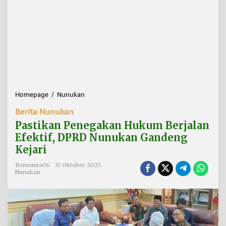
Homepage
/
Nunukan
P
a
Berita Nunukan
s
t
Pastikan Penegakan Hukum Berjalan
i
Efektif, DPRD Nunukan Gandeng
k
Kejari
a
n
Benuanta06
31 Oktober 2025
P
Nunukan
e
n
e
g
a
k