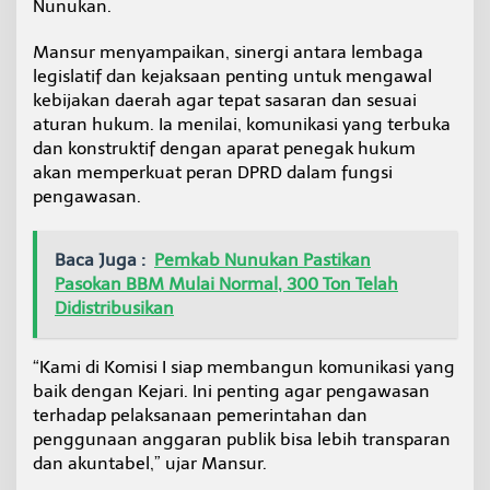
Nunukan.
R
D
Mansur menyampaikan, sinergi antara lembaga
N
u
legislatif dan kejaksaan penting untuk mengawal
n
kebijakan daerah agar tepat sasaran dan sesuai
u
aturan hukum. Ia menilai, komunikasi yang terbuka
k
dan konstruktif dengan aparat penegak hukum
a
n
akan memperkuat peran DPRD dalam fungsi
G
pengawasan.
a
n
d
Baca Juga :
Pemkab Nunukan Pastikan
e
Pasokan BBM Mulai Normal, 300 Ton Telah
n
Didistribusikan
g
K
e
“Kami di Komisi I siap membangun komunikasi yang
j
a
baik dengan Kejari. Ini penting agar pengawasan
r
terhadap pelaksanaan pemerintahan dan
i
penggunaan anggaran publik bisa lebih transparan
dan akuntabel,” ujar Mansur.