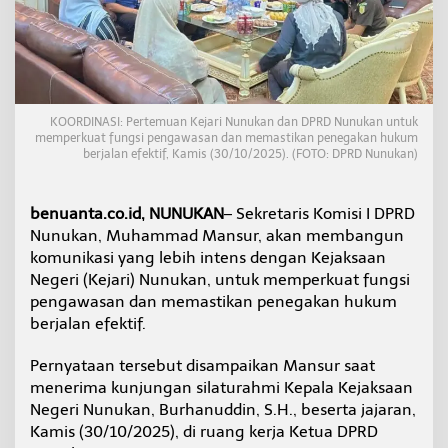
a
n
H
u
k
u
m
KOORDINASI: Pertemuan Kejari Nunukan dan DPRD Nunukan untuk
B
memperkuat fungsi pengawasan dan memastikan penegakan hukum
e
berjalan efektif, Kamis (30/10/2025). (FOTO: DPRD Nunukan)
r
j
a
benuanta.co.id, NUNUKAN
– Sekretaris Komisi I DPRD
l
Nunukan, Muhammad Mansur, akan membangun
a
komunikasi yang lebih intens dengan Kejaksaan
n
Negeri (Kejari) Nunukan, untuk memperkuat fungsi
E
f
pengawasan dan memastikan penegakan hukum
e
berjalan efektif.
k
t
Pernyataan tersebut disampaikan Mansur saat
i
menerima kunjungan silaturahmi Kepala Kejaksaan
f
,
Negeri Nunukan, Burhanuddin, S.H., beserta jajaran,
D
Kamis (30/10/2025), di ruang kerja Ketua DPRD
P