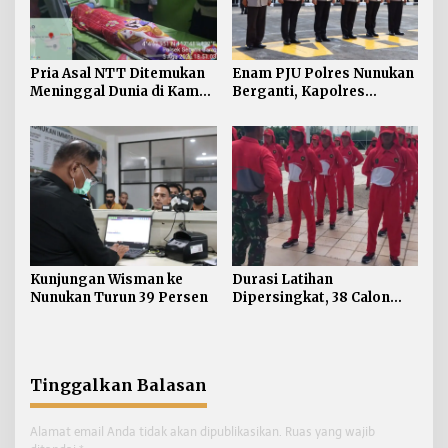
Pria Asal NTT Ditemukan
Enam PJU Polres Nunukan
Meninggal Dunia di Kamar
Berganti, Kapolres
Kos Sebatik Barat
Tekankan Displin
Personel
Kunjungan Wisman ke
Durasi Latihan
Nunukan Turun 39 Persen
Dipersingkat, 38 Calon
Paskibraka Nunukan
Digembleng Tampil
Maksimal
Tinggalkan Balasan
Alamat email Anda tidak akan dipublikasikan.
Ruas yang wajib