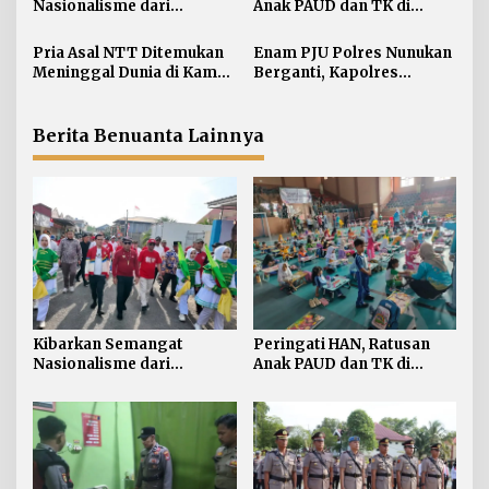
i
Nasionalisme dari
Anak PAUD dan TK di
Perbatasan, Bendera
Nunukan Adu Kreativitas
p
Merah Putih 81 Meter
Lomba Menggambar dan
Pria Asal NTT Ditemukan
Enam PJU Polres Nunukan
o
Dibentangkan di Sebatik
Mewarnai
Meninggal Dunia di Kamar
Berganti, Kapolres
s
Kos Sebatik Barat
Tekankan Displin
Personel
Berita Benuanta Lainnya
Kibarkan Semangat
Peringati HAN, Ratusan
Nasionalisme dari
Anak PAUD dan TK di
Perbatasan, Bendera
Nunukan Adu Kreativitas
Merah Putih 81 Meter
Lomba Menggambar dan
Dibentangkan di Sebatik
Mewarnai