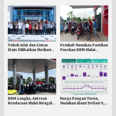
Paskibraka Nunukan
Digembleng Tampil
Maksimal
Tokoh Adat dan Lintas
Pemkab Nunukan Pastikan
Etnis Dilibatkan Mediasi
Pasokan BBM Mulai
Persoalan SARA di
Normal, 300 Ton Telah
Nunukan
Didistribusikan
BBM Langka, Antrean
Harga Pangan Turun,
Kendaraan Mulai Mengular
Nunukan Alami Deflasi 0,74
di Sejumlah APMS
Persen di Juli 2026
Nunukan