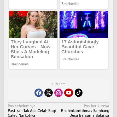
Ikuti Kami
N
Pos sebelumnya
Pos berikutnya
Pastikan Tak Ada Celah Bagi
Bhabinkamtibmas Sambang
a
Caleg Narkotika
Desa Bersama Babinsa