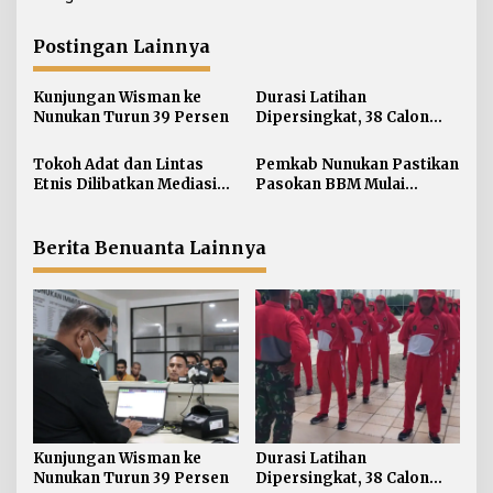
v
i
Postingan Lainnya
g
a
Kunjungan Wisman ke
Durasi Latihan
s
Nunukan Turun 39 Persen
Dipersingkat, 38 Calon
i
Paskibraka Nunukan
Digembleng Tampil
p
Tokoh Adat dan Lintas
Pemkab Nunukan Pastikan
Maksimal
Etnis Dilibatkan Mediasi
Pasokan BBM Mulai
o
Persoalan SARA di
Normal, 300 Ton Telah
s
Nunukan
Didistribusikan
Berita Benuanta Lainnya
Kunjungan Wisman ke
Durasi Latihan
Nunukan Turun 39 Persen
Dipersingkat, 38 Calon