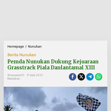
Homepage
/
Nunukan
P
e
Berita Nunukan
m
d
Pemda Nunukan Dukung Kejuaraan
a
Grasstrack Piala Danlantamal XIII
N
u
Benuanta03
17 Juni 2023
n
Nunukan
u
k
a
n
D
u
k