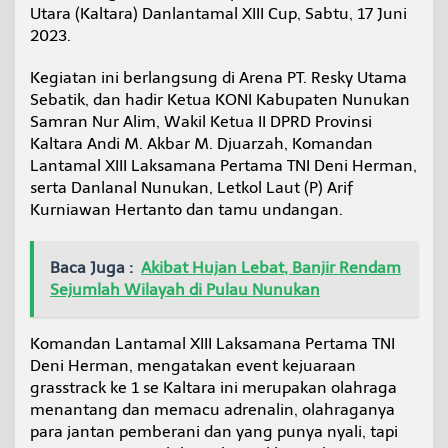
l
Utara (Kaltara) Danlantamal XIII Cup, Sabtu, 17 Juni
a
2023.
D
a
Kegiatan ini berlangsung di Arena PT. Resky Utama
n
Sebatik, dan hadir Ketua KONI Kabupaten Nunukan
l
a
Samran Nur Alim, Wakil Ketua II DPRD Provinsi
n
Kaltara Andi M. Akbar M. Djuarzah, Komandan
t
Lantamal XIII Laksamana Pertama TNI Deni Herman,
a
serta Danlanal Nunukan, Letkol Laut (P) Arif
m
Kurniawan Hertanto dan tamu undangan.
a
l
X
I
Baca Juga :
Akibat Hujan Lebat, Banjir Rendam
I
Sejumlah Wilayah di Pulau Nunukan
I
Komandan Lantamal XIII Laksamana Pertama TNI
Deni Herman, mengatakan event kejuaraan
grasstrack ke 1 se Kaltara ini merupakan olahraga
menantang dan memacu adrenalin, olahraganya
para jantan pemberani dan yang punya nyali, tapi