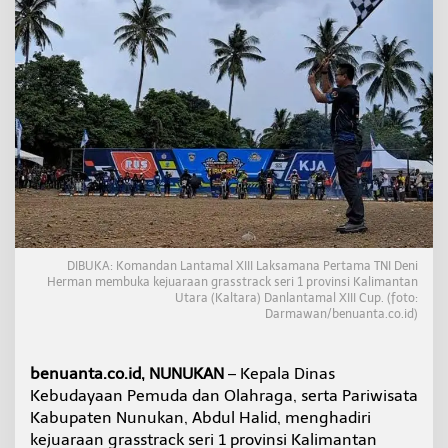
u
n
g
K
e
j
u
a
r
a
a
n
G
r
a
DIBUKA: Komandan Lantamal XIII Laksamana Pertama TNI Deni
s
Herman membuka kejuaraan grasstrack seri 1 provinsi Kalimantan
s
Utara (Kaltara) Danlantamal XIII Cup. (foto:
Darmawan/benuanta.co.id)
t
r
a
c
benuanta.co.id, NUNUKAN
– Kepala Dinas
k
Kebudayaan Pemuda dan Olahraga, serta Pariwisata
P
Kabupaten Nunukan, Abdul Halid, menghadiri
i
kejuaraan grasstrack seri 1 provinsi Kalimantan
a