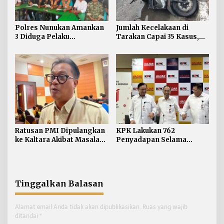
Polres Nunukan Amankan
Jumlah Kecelakaan di
3 Diduga Pelaku
Tarakan Capai 35 Kasus,
Penyebaran Konten SARA
Satlantas Atensi
Pengendara di Bawah
Umur
Ratusan PMI Dipulangkan
KPK Lakukan 762
ke Kaltara Akibat Masalah
Penyadapan Selama
Keimigrasian
Semester I Tahun 2026
Tinggalkan Balasan
Alamat email Anda tidak akan dipublikasikan.
Ruas yang wajib
ditandai
*