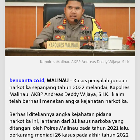
0
2
2
,
J
u
m
l
a
h
K
Kapolres Malinau AKBP Andreas Deddy Wijaya, S.I.K.
a
s
u
benuanta.co.id
, MALINAU
– Kasus penyalahgunaan
s
narkotika sepanjang tahun 2022 melandai, Kapolres
N
a
Malinau, AKBP Andreas Deddy Wijaya, S.I.K., klaim
r
telah berhasil menekan angka kejahatan narkotika.
k
o
Berhasil ditekannya angka kejahatan pidana
b
narkotika ini, lantaran dari 31 kasus narkoba yang
a
d
ditangani oleh Polres Malinau pada tahun 2021 lalu,
i
berkurang menjadi 26 kasus pada akhir tahun 2022
M