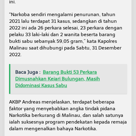
ini.
a
l
“Narkoba sendiri mengalami penurunan, tahun
i
n
2021 lalu terdapat 31 kasus, sedangkan di tahun
a
2022 ini ada 26 perkara selesai, 23 perkara dengan
u
pelaku 33 laki-laki dan 2 wanita beserta barang
M
bukti sabu sebanyak 59,05 gram,” kata Kapolres
e
l
Malinau saat dihubungi pada Sabtu, 31 Desember
a
2022.
n
d
a
Baca Juga :
Barang Bukti 53 Perkara
i
Dimusnahkan Kejari Bulungan, Masih
Didominasi Kasus Sabu
AKBP Andreas menjelaskan, terdapat beberapa
faktor yang menyebabkan angka tindak pidana
Narkotika berkurang di Malinau, dan salah satunya
ialah suksesnya program pendekatan kepada remaja
dalam mengenalkan bahaya Narkotika.