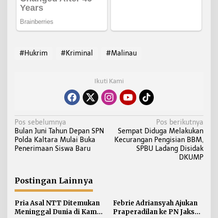
#Hukrim
#Kriminal
#Malinau
Ikuti Kami
N
Pos sebelumnya
Pos berikutnya
Bulan Juni Tahun Depan SPN
Sempat Diduga Melakukan
a
Polda Kaltara Mulai Buka
Kecurangan Pengisian BBM,
v
Penerimaan Siswa Baru
SPBU Ladang Disidak
i
DKUMP
g
a
Postingan Lainnya
s
i
Pria Asal NTT Ditemukan
Febrie Adriansyah Ajukan
Meninggal Dunia di Kamar
Praperadilan ke PN Jaksel
p