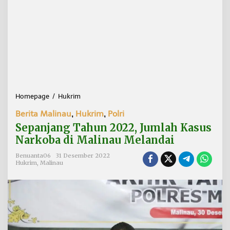
Homepage
/
Hukrim
S
e
Berita Malinau
,
Hukrim
,
Polri
p
a
Sepanjang Tahun 2022, Jumlah Kasus
n
Narkoba di Malinau Melandai
j
a
Benuanta06
31 Desember 2022
n
Hukrim
,
Malinau
g
T
a
h
u
n
2