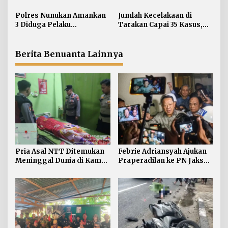
Kos Sebatik Barat
pada Rabu Siang
o
Polres Nunukan Amankan
Jumlah Kecelakaan di
s
3 Diduga Pelaku
Tarakan Capai 35 Kasus,
Penyebaran Konten SARA
Satlantas Atensi
Pengendara di Bawah
Umur
Berita Benuanta Lainnya
Pria Asal NTT Ditemukan
Febrie Adriansyah Ajukan
Meninggal Dunia di Kamar
Praperadilan ke PN Jaksel
Kos Sebatik Barat
pada Rabu Siang