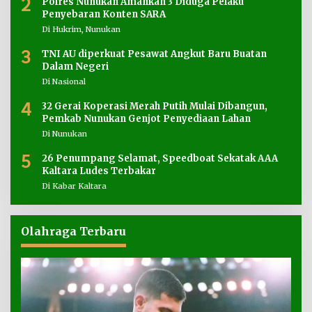
2
Polres Nunukan Amankan 3 Diduga Pelaku
Penyebaran Konten SARA
Di Hukrim, Nunukan
3
TNI AU diperkuat Pesawat Angkut Baru Buatan
Dalam Negeri
Di Nasional
4
32 Gerai Koperasi Merah Putih Mulai Dibangun,
Pemkab Nunukan Genjot Penyediaan Lahan
Di Nunukan
5
26 Penumpang Selamat, Speedboat Sekatak AAA
Kaltara Ludes Terbakar
Di Kabar Kaltara
Olahraga Terbaru