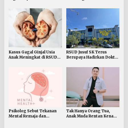
Kerap Terlambat Disadari
Subspesialis Bedah
Onkologi Baru
Kasus Gagal Ginjal Usia
RSUD Jusuf SK Terus
Anak Meningkat di RSUD
Berupaya Hadirkan Dokter
dr. Jusuf SK Tarakan
Bedah Saraf di Kaltara
Psikolog Sebut Tekanan
Tak Hanya Orang Tua,
Mental Remaja dan
Anak Muda Rentan Kena
Dewasa Berbeda,
Serangan Jantung
Gangguan Mental Bukan