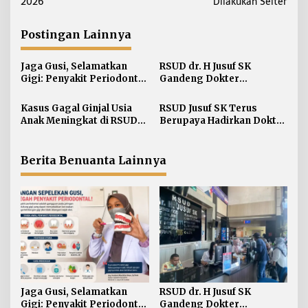
v
2026
Dilakukan Selter
i
g
Postingan Lainnya
a
s
Jaga Gusi, Selamatkan
RSUD dr. H Jusuf SK
i
Gigi: Penyakit Periodontal
Gandeng Dokter
Kerap Terlambat Disadari
Subspesialis Bedah
p
Onkologi Baru
Kasus Gagal Ginjal Usia
RSUD Jusuf SK Terus
o
Anak Meningkat di RSUD
Berupaya Hadirkan Dokter
s
dr. Jusuf SK Tarakan
Bedah Saraf di Kaltara
Berita Benuanta Lainnya
Jaga Gusi, Selamatkan
RSUD dr. H Jusuf SK
Gigi: Penyakit Periodontal
Gandeng Dokter