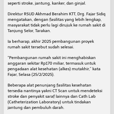
seperti stroke, jantung, kanker, dan ginjal.
i
T
a
Direktur RSUD Akhmad Berahim KTT, Drg. Fajar Sidiq
h
mengatakan, dengan fasilitas yang lebih lengkap,
u
masyarakat tidak perlu lagi dirujuk ke rumah sakit di
n
Tanjung Selor, Tarakan.
2
0
2
Ia berharap, akhir 2025 pembangunan proyek
6
rumah sakit tersebut sudah selesai.
“Pembangunan rumah sakit ini menghabiskan
anggaran sekitar Rp170 miliar, termasuk untuk
pengadaan alat kesehatan (alkes) mutakhir,” kata
Fajar, Selasa (25/2/2025).
Beberapa alat penunjang fasilitas kesehatan
tersedia nantinya yakni CT Scan untuk mendeteksi
stroke dan penyakit saraf lainnya dan Cath Lab
(Catheterization Laboratory) untuk tindakan
jantung dan pembuluh darah.