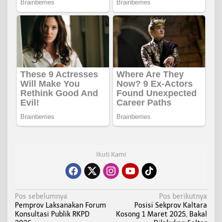
Ikuti Kami
N
Pos sebelumnya
Pos berikutnya
Pemprov Laksanakan Forum
Posisi Sekprov Kaltara
a
Konsultasi Publik RKPD
Kosong 1 Maret 2025, Bakal