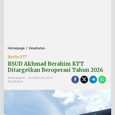
Homepage
/
Kesehatan
R
S
Berita KTT
U
D
RSUD Akhmad Berahim KTT
A
Ditargetkan Beroperasi Tahun 2026
k
h
Benuanta06
25 Februari 2025
m
Kesehatan
a
d
B
e
r
a
h