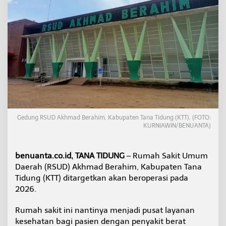
i
m
K
T
T
D
i
t
a
r
g
e
t
Gedung RSUD Akhmad Berahim, Kabupaten Tana Tidung (KTT). (FOTO:
k
KURNIAWIN/BENUANTA)
a
n
B
benuanta.co.id, TANA TIDUNG
– Rumah Sakit Umum
e
Daerah (RSUD) Akhmad Berahim, Kabupaten Tana
r
Tidung (KTT) ditargetkan akan beroperasi pada
o
p
2026.
e
r
Rumah sakit ini nantinya menjadi pusat layanan
a
kesehatan bagi pasien dengan penyakit berat
s