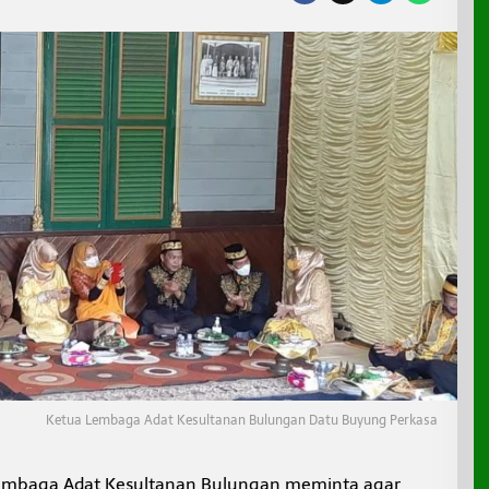
Ketua Lembaga Adat Kesultanan Bulungan Datu Buyung Perkasa
embaga Adat Kesultanan Bulungan meminta agar