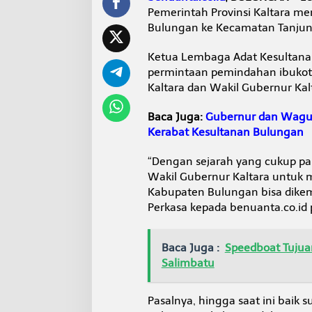
I
Pemerintah Provinsi Kaltara 
b
Bulungan ke Kecamatan Tanjung
u
k
o
Ketua Lembaga Adat Kesultan
t
permintaan pemindahan ibukot
a
Kaltara dan Wakil Gubernur Kal
D
i
Baca Juga:
Gubernur dan Wagub 
p
i
Kerabat Kesultanan Bulungan
n
d
“Dengan sejarah yang cukup p
a
Wakil Gubernur Kaltara untuk 
h
Kabupaten Bulungan bisa dikem
k
a
Perkasa kepada benuanta.co.id 
n
k
e
Baca Juga :
Speedboat Tujuan
T
Salimbatu
a
n
j
Pasalnya, hingga saat ini baik 
u