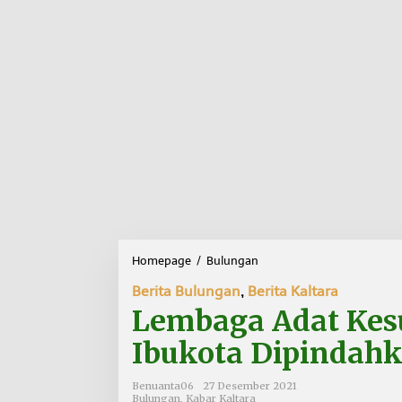
Homepage
/
Bulungan
L
e
Berita Bulungan
,
Berita Kaltara
m
b
Lembaga Adat Kes
a
g
Ibukota Dipindahk
a
A
Benuanta06
27 Desember 2021
d
Bulungan
,
Kabar Kaltara