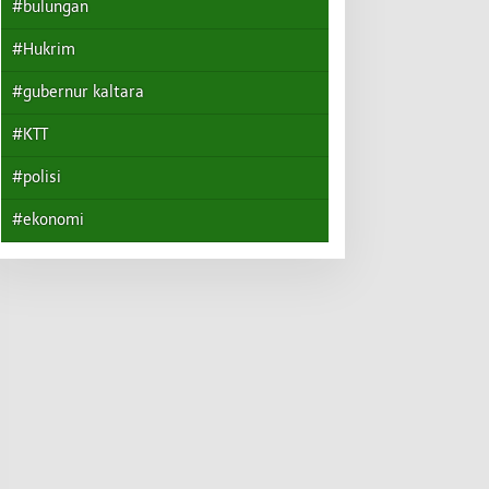
#bulungan
#Hukrim
#gubernur kaltara
#KTT
#polisi
#ekonomi