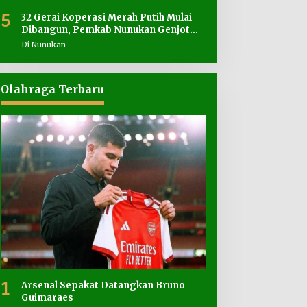
5
32 Gerai Koperasi Merah Putih Mulai
Dibangun, Pemkab Nunukan Genjot
Penyediaan Lahan
Di Nunukan
Olahraga Terbaru
1
Arsenal Sepakat Datangkan Bruno
Guimaraes