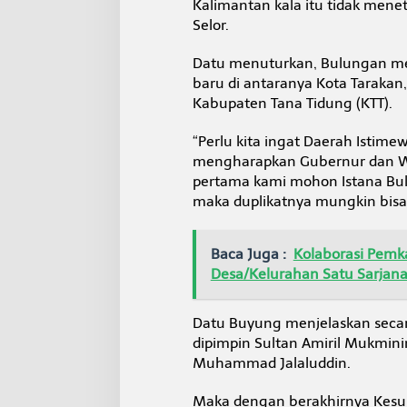
Kalimantan kala itu tidak men
n
Selor.
g
P
a
Datu menuturkan, Bulungan me
l
baru di antaranya Kota Taraka
a
Kabupaten Tana Tidung (KTT).
s
“Perlu kita ingat Daerah Istime
mengharapkan Gubernur dan W
pertama kami mohon Istana Bul
maka duplikatnya mungkin bisa
Baca Juga :
Kolaborasi Pemk
Desa/Kelurahan Satu Sarjan
Datu Buyung menjelaskan secara
dipimpin Sultan Amiril Mukmini
Muhammad Jalaluddin.
Maka dengan berakhirnya Kesu