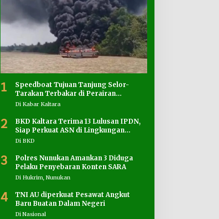
1
Speedboat Tujuan Tanjung Selor-
Tarakan Terbakar di Perairan
Salimbatu
Di Kabar Kaltara
2
BKD Kaltara Terima 13 Lulusan IPDN,
Siap Perkuat ASN di Lingkungan
Pemprov
Di BKD
3
Polres Nunukan Amankan 3 Diduga
Pelaku Penyebaran Konten SARA
Di Hukrim, Nunukan
4
TNI AU diperkuat Pesawat Angkut
Baru Buatan Dalam Negeri
Di Nasional