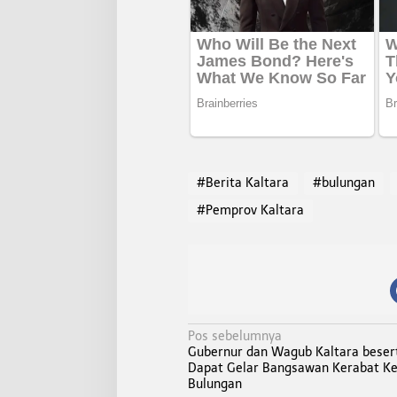
#Berita Kaltara
#bulungan
#Pemprov Kaltara
N
Pos sebelumnya
Gubernur dan Wagub Kaltara besert
a
Dapat Gelar Bangsawan Kerabat Ke
v
Bulungan