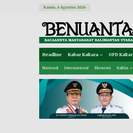
L
Kamis, 6 Agustus 2026
e
w
a
t
i
k
e
k
o
Headline
Kabar Kaltara
OPD Kaltar
n
t
e
Nasional
Internasional
Ekonomi
Kaltim
n