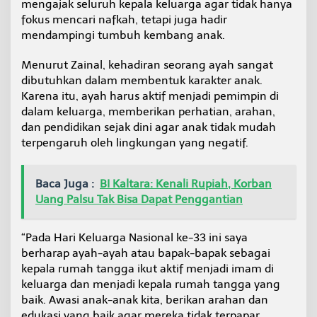
mengajak seluruh kepala keluarga agar tidak hanya
a
fokus mencari nafkah, tetapi juga hadir
d
i
mendampingi tumbuh kembang anak.
r
d
Menurut Zainal, kehadiran seorang ayah sangat
a
dibutuhkan dalam membentuk karakter anak.
n
Karena itu, ayah harus aktif menjadi pemimpin di
A
k
dalam keluarga, memberikan perhatian, arahan,
t
dan pendidikan sejak dini agar anak tidak mudah
i
terpengaruh oleh lingkungan yang negatif.
f
D
a
Baca Juga :
BI Kaltara: Kenali Rupiah, Korban
m
Uang Palsu Tak Bisa Dapat Penggantian
p
i
n
“Pada Hari Keluarga Nasional ke-33 ini saya
g
i
berharap ayah-ayah atau bapak-bapak sebagai
A
kepala rumah tangga ikut aktif menjadi imam di
n
keluarga dan menjadi kepala rumah tangga yang
a
baik. Awasi anak-anak kita, berikan arahan dan
k
edukasi yang baik agar mereka tidak terpapar