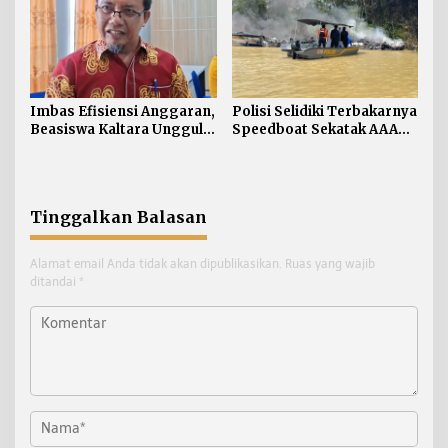
Imbas Efisiensi Anggaran,
Polisi Selidiki Terbakarnya
Beasiswa Kaltara Unggul
Speedboat Sekatak AAA
2026 Alami Perubahan
Kaltara, Sumber Api
Skema
Diduga dari Genset
Tinggalkan Balasan
Alamat email Anda tidak akan dipublikasikan.
Ruas yang wajib
ditandai
*