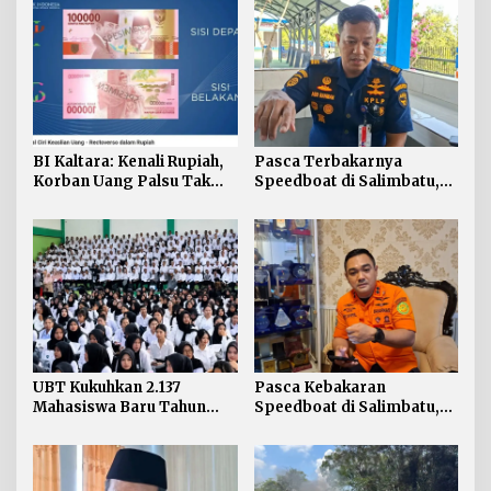
BI Kaltara: Kenali Rupiah,
Pasca Terbakarnya
Korban Uang Palsu Tak
Speedboat di Salimbatu,
Bisa Dapat Penggantian
KSOP Tarakan Perketat
Pengawasan dan Edukasi
Awak Kapal
UBT Kukuhkan 2.137
Pasca Kebakaran
Mahasiswa Baru Tahun
Speedboat di Salimbatu,
Akademik 2026/2027
Basarnas Soroti
Pentingnya Standar
Keselamatan