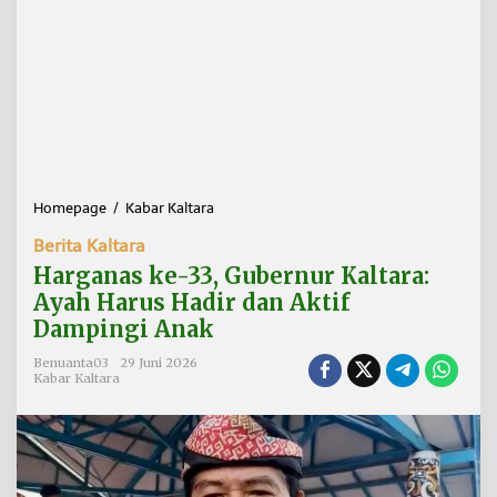
Homepage
/
Kabar Kaltara
H
a
Berita Kaltara
r
g
Harganas ke-33, Gubernur Kaltara:
a
Ayah Harus Hadir dan Aktif
n
Dampingi Anak
a
s
Benuanta03
29 Juni 2026
k
Kabar Kaltara
e
-
3
3
,
G