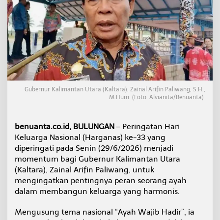
u
b
e
r
n
u
r
K
a
l
Gubernur Kalimantan Utara (Kaltara), Zainal Arifin Paliwang, S.H.,
t
M.Hum. (Foto: Alvianita/Benuanta)
a
r
a
benuanta.co.id, BULUNGAN
– Peringatan Hari
:
Keluarga Nasional (Harganas) ke-33 yang
A
y
diperingati pada Senin (29/6/2026) menjadi
a
momentum bagi Gubernur Kalimantan Utara
h
(Kaltara), Zainal Arifin Paliwang, untuk
H
mengingatkan pentingnya peran seorang ayah
a
r
dalam membangun keluarga yang harmonis.
u
s
Mengusung tema nasional “Ayah Wajib Hadir”, ia
H