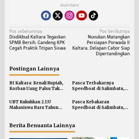
Ikuti Kami
N
Pos sebelumnya
Pos berikutnya
Disdikbud Kaltara Tegaskan
Nunukan Matangkan
a
SPMB Bersih, Gandeng KPK
Persiapan Porwada II
v
Cegah Praktik Titipan Siswa
Kaltara, Delapan Cabor Siap
i
Dipertandingkan
g
a
Postingan Lainnya
s
i
BI Kaltara: Kenali Rupiah,
Pasca Terbakarnya
Korban Uang Palsu Tak
Speedboat di Salimbatu,
p
Bisa Dapat Penggantian
KSOP Tarakan Perketat
o
Pengawasan dan Edukasi
UBT Kukuhkan 2.137
Pasca Kebakaran
s
Awak Kapal
Mahasiswa Baru Tahun
Speedboat di Salimbatu,
Akademik 2026/2027
Basarnas Soroti
Pentingnya Standar
Keselamatan
Berita Benuanta Lainnya