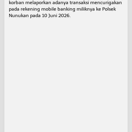
korban melaporkan adanya transaksi mencurigakan
i
pada rekening mobile banking miliknya ke Polsek
t
H
Nunukan pada 10 Juni 2026.
a
t
i
d
a
n
D
e
p
o
k
e
J
u
d
i
O
n
l
i
n
e