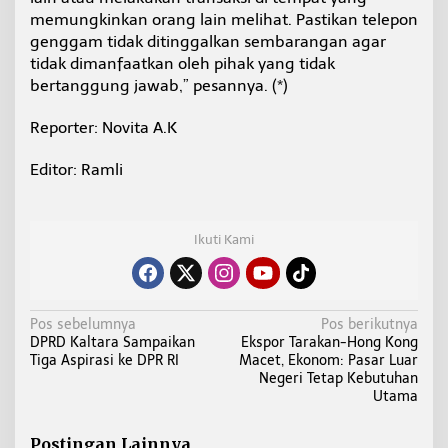
memungkinkan orang lain melihat. Pastikan telepon
genggam tidak ditinggalkan sembarangan agar
tidak dimanfaatkan oleh pihak yang tidak
bertanggung jawab,” pesannya. (*)
Reporter: Novita A.K
Editor: Ramli
Ikuti Kami
N
Pos sebelumnya
Pos berikutnya
DPRD Kaltara Sampaikan
Ekspor Tarakan-Hong Kong
a
Tiga Aspirasi ke DPR RI
Macet, Ekonom: Pasar Luar
v
Negeri Tetap Kebutuhan
i
Utama
g
a
Postingan Lainnya