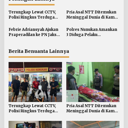
s
i
Terungkap Lewat CCTV,
Pria Asal NTT Ditemukan
Polisi Ringkus Terduga
Meninggal Dunia di Kamar
p
Pelaku Curanmor di
Kos Sebatik Barat
o
Nunukan
Febrie Adriansyah Ajukan
Polres Nunukan Amankan
s
Praperadilan ke PN Jaksel
3 Diduga Pelaku
pada Rabu Siang
Penyebaran Konten SARA
Berita Benuanta Lainnya
Terungkap Lewat CCTV,
Pria Asal NTT Ditemukan
Polisi Ringkus Terduga
Meninggal Dunia di Kamar
Pelaku Curanmor di
Kos Sebatik Barat
Nunukan