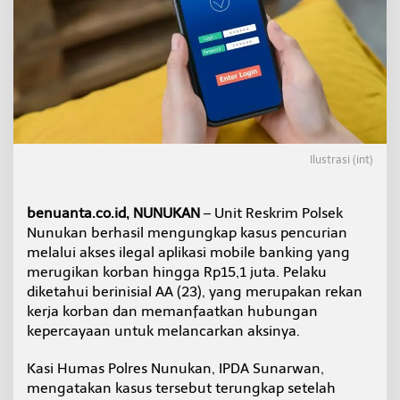
i
n
g
R
e
k
a
n
K
e
Ilustrasi (int)
r
j
a
benuanta.co.id, NUNUKAN
– Unit Reskrim Polsek
,
Nunukan berhasil mengungkap kasus pencurian
N
g
melalui akses ilegal aplikasi mobile banking yang
a
merugikan korban hingga Rp15,1 juta. Pelaku
k
diketahui berinisial AA (23), yang merupakan rekan
u
kerja korban dan memanfaatkan hubungan
n
kepercayaan untuk melancarkan aksinya.
y
a
S
Kasi Humas Polres Nunukan, IPDA Sunarwan,
a
mengatakan kasus tersebut terungkap setelah
k