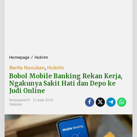
Homepage
/
Hukrim
B
o
Berita Nunukan
,
Hukrim
b
o
Bobol Mobile Banking Rekan Kerja,
l
Ngakunya Sakit Hati dan Depo ke
M
Judi Online
o
b
Benuanta03
13 Juni 2026
i
Hukrim
l
e
B
a
n
k