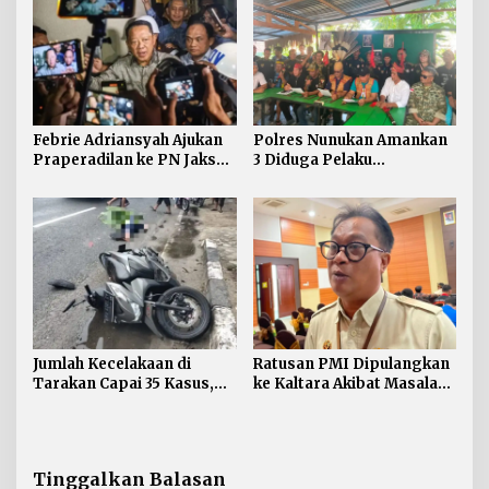
Febrie Adriansyah Ajukan
Polres Nunukan Amankan
Praperadilan ke PN Jaksel
3 Diduga Pelaku
pada Rabu Siang
Penyebaran Konten SARA
Jumlah Kecelakaan di
Ratusan PMI Dipulangkan
Tarakan Capai 35 Kasus,
ke Kaltara Akibat Masalah
Satlantas Atensi
Keimigrasian
Pengendara di Bawah
Umur
Tinggalkan Balasan