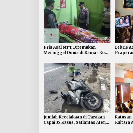
Pria Asal NTT Ditemukan
Febrie A
Meninggal Dunia di Kamar Kos
Praperad
Sebatik Barat
Rabu Si
Jumlah Kecelakaan di Tarakan
Ratusan
Capai 35 Kasus, Satlantas Atensi
Kaltara 
Pengendara di Bawah Umur
Keimigr