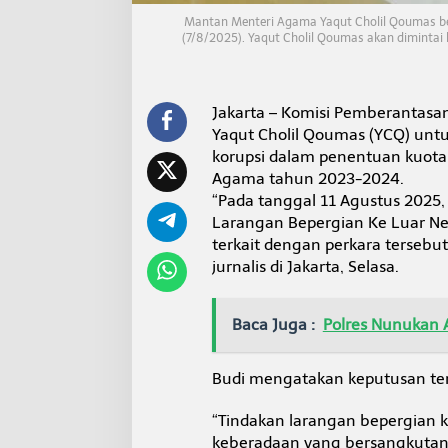
e
Mantan Menteri Agama Yaqut Cholil Qoumas ber
L
(7/8/2025). Yaqut Cholil Qoumas akan dimintai 
u
a
r
N
Jakarta – Komisi Pemberantasa
e
g
Yaqut Cholil Qoumas (YCQ) untu
e
korupsi dalam penentuan kuota
r
Agama tahun 2023-2024.
i
“Pada tanggal 11 Agustus 2025
Larangan Bepergian Ke Luar Neg
terkait dengan perkara tersebut
jurnalis di Jakarta, Selasa.
Baca Juga :
Polres Nunukan 
Budi mengatakan keputusan te
“Tindakan larangan bepergian k
keberadaan yang bersangkutan 