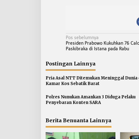
N
Pos sebelumnya
Presiden Prabowo Kukuhkan 76 Cal
a
Paskibraka di Istana pada Rabu
v
i
Postingan Lainnya
g
a
Pria Asal NTT Ditemukan Meninggal Dunia 
s
Kamar Kos Sebatik Barat
i
p
Polres Nunukan Amankan 3 Diduga Pelaku
Penyebaran Konten SARA
o
s
Berita Benuanta Lainnya