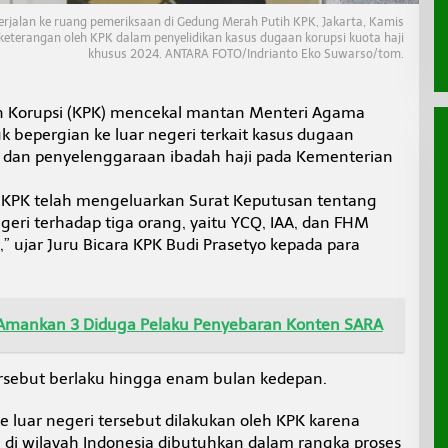
jalan ke ruang pemeriksaan di Gedung Merah Putih KPK, Jakarta, Kamis
keterangan oleh KPK dalam penyelidikan kasus dugaan korupsi kuota haji
khusus 2024. ANTARA FOTO/Indrianto Eko Suwarso/tom.
n Korupsi (KPK) mencekal mantan Menteri Agama
k bepergian ke luar negeri terkait kasus dugaan
 dan penyelenggaraan ibadah haji pada Kementerian
, KPK telah mengeluarkan Surat Keputusan tentang
eri terhadap tiga orang, yaitu YCQ, IAA, dan FHM
,” ujar Juru Bicara KPK Budi Prasetyo kepada para
Amankan 3 Diduga Pelaku Penyebaran Konten SARA
rsebut berlaku hingga enam bulan kedepan.
e luar negeri tersebut dilakukan oleh KPK karena
di wilayah Indonesia dibutuhkan dalam rangka proses