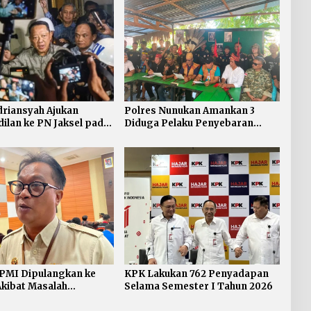
driansyah Ajukan
Polres Nunukan Amankan 3
ilan ke PN Jaksel pada
Diduga Pelaku Penyebaran
ang
Konten SARA
 PMI Dipulangkan ke
KPK Lakukan 762 Penyadapan
Akibat Masalah
Selama Semester I Tahun 2026
asian