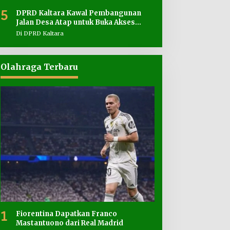
5
DPRD Kaltara Kawal Pembangunan
Jalan Desa Atap untuk Buka Akses
Wilayah Perbatasan
Di DPRD Kaltara
Olahraga Terbaru
1
Fiorentina Dapatkan Franco
Mastantuono dari Real Madrid