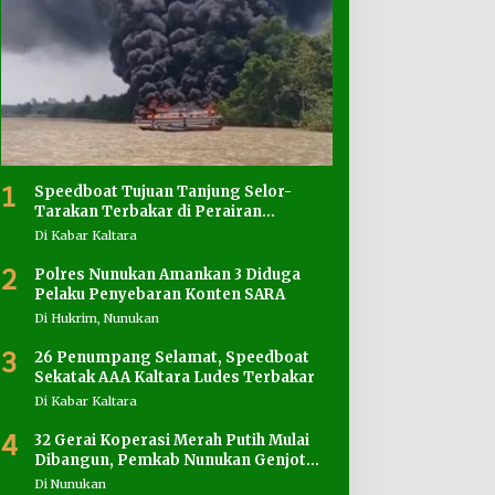
1
Speedboat Tujuan Tanjung Selor-
Tarakan Terbakar di Perairan
Salimbatu
Di Kabar Kaltara
2
Polres Nunukan Amankan 3 Diduga
Pelaku Penyebaran Konten SARA
Di Hukrim, Nunukan
3
26 Penumpang Selamat, Speedboat
Sekatak AAA Kaltara Ludes Terbakar
Di Kabar Kaltara
4
32 Gerai Koperasi Merah Putih Mulai
Dibangun, Pemkab Nunukan Genjot
Penyediaan Lahan
Di Nunukan