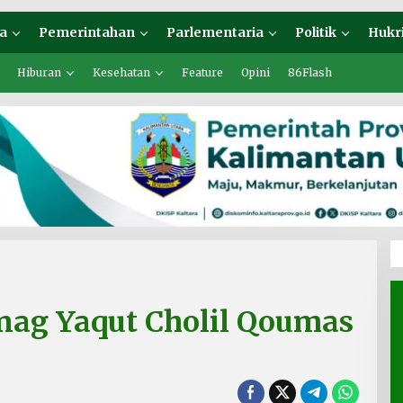
a
Pemerintahan
Parlementaria
Politik
Hukr
Hiburan
Kesehatan
Feature
Opini
86Flash
nag Yaqut Cholil Qoumas