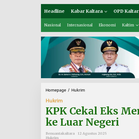
Headline
Kabar Kaltara
OPD Kaltar
Nasional
Internasional
Ekonomi
Kaltim
Homepage
/
Hukrim
K
P
Hukrim
K
C
KPK Cekal Eks Me
e
k
ke Luar Negeri
a
l
Benuantakaltara
12 Agustus 2025
E
Hukrim