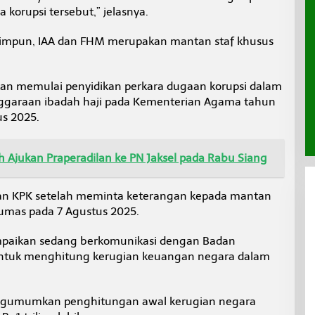
 korupsi tersebut,” jelasnya.
himpun, IAA dan FHM merupakan mantan staf khusus
 memulai penyidikan perkara dugaan korupsi dalam
ggaraan ibadah haji pada Kementerian Agama tahun
us 2025.
h Ajukan Praperadilan ke PN Jaksel pada Rabu Siang
n KPK setelah meminta keterangan kepada mantan
umas pada 7 Agustus 2025.
ampaikan sedang berkomunikasi dengan Badan
untuk menghitung kerugian keuangan negara dalam
engumumkan penghitungan awal kerugian negara