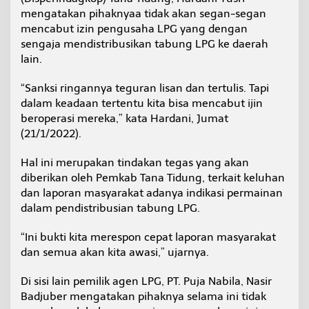
a
mengatakan pihaknyaa tidak akan segan-segan
k
mencabut izin pengusaha LPG yang dengan
a
sengaja mendistribusikan tabung LPG ke daerah
l
’
lain.
d
i
“Sanksi ringannya teguran lisan dan tertulis. Tapi
K
dalam keadaan tertentu kita bisa mencabut ijin
T
beroperasi mereka,” kata Hardani, Jumat
T
(21/1/2022).
Hal ini merupakan tindakan tegas yang akan
diberikan oleh Pemkab Tana Tidung, terkait keluhan
dan laporan masyarakat adanya indikasi permainan
dalam pendistribusian tabung LPG.
“Ini bukti kita merespon cepat laporan masyarakat
dan semua akan kita awasi,” ujarnya.
Di sisi lain pemilik agen LPG, PT. Puja Nabila, Nasir
Badjuber mengatakan pihaknya selama ini tidak