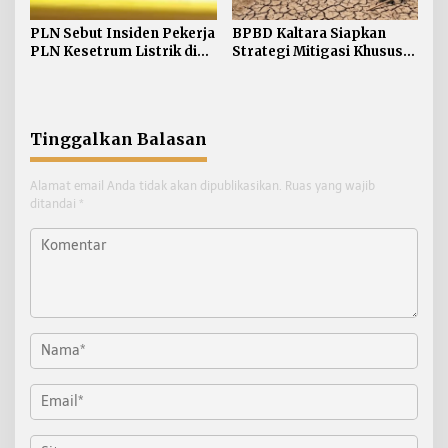
PLN Sebut Insiden Pekerja
BPBD Kaltara Siapkan
PLN Kesetrum Listrik di
Strategi Mitigasi Khusus
Tana Tidung Proses
Hadapi Dampak
Investigasi
Perubahan Suhu El Nino
Tinggalkan Balasan
Alamat email Anda tidak akan dipublikasikan.
Ruas yang wajib
ditandai
*