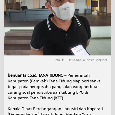
m
p
a
k
S
i
a
p
S
a
n
k
s
Pemilik PT. Puja Nabila, Nasir Badjuber
i
P
e
benuanta.co.id, TANA TIDUNG
– Pemerintah
m
Kabupaten (Pemkab) Tana Tidung siap beri sanksi
a
i
tegas pada pengusaha pangkalan yang berbuat
n
curang soal pendistribusian tabung LPG di
L
Kabupaten Tana Tidung (KTT).
P
G
Kepala Dinas Perdangangan, Industri dan Koperasi
‘
N
(Disperindagkop) Tana Tidung, Hardani Yusri