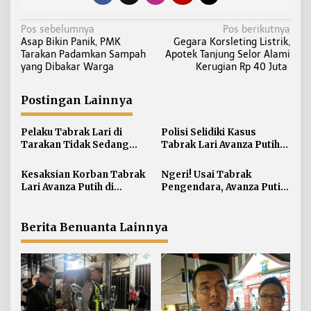
N
Pos sebelumnya
Pos berikutnya
Asap Bikin Panik, PMK
Gegara Korsleting Listrik,
a
Tarakan Padamkan Sampah
Apotek Tanjung Selor Alami
v
yang Dibakar Warga
Kerugian Rp 40 Juta
i
g
Postingan Lainnya
a
s
Pelaku Tabrak Lari di
Polisi Selidiki Kasus
i
Tarakan Tidak Sedang
Tabrak Lari Avanza Putih,
dalam Pengaruh Miras dan
Sopir Akui Kabur karena
p
Narkoba
Panik
Kesaksian Korban Tabrak
Ngeri! Usai Tabrak
o
Lari Avanza Putih di
Pengendara, Avanza Putih
s
Sebengkok: Motor
Nekat Kabur hingga
Terpental dan Tubuh
Sebabkan Laka Beruntun
Terseret
di Tarakan
Berita Benuanta Lainnya