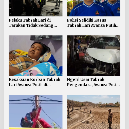
Pelaku Tabrak Lari di
Polisi Selidiki Kasus
Tarakan Tidak Sedang
Tabrak Lari Avanza Putih,
dalam Pengaruh Miras dan
Sopir Akui Kabur karena
Narkoba
Panik
Kesaksian Korban Tabrak
Ngeri! Usai Tabrak
Lari Avanza Putih di
Pengendara, Avanza Putih
Sebengkok: Motor
Nekat Kabur hingga
Terpental dan Tubuh
Sebabkan Laka Beruntun
Terseret
di Tarakan