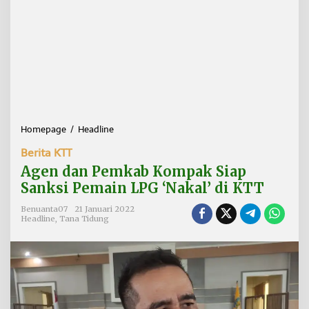
Homepage
/
Headline
A
g
Berita KTT
e
n
Agen dan Pemkab Kompak Siap
d
Sanksi Pemain LPG ‘Nakal’ di KTT
a
n
Benuanta07
21 Januari 2022
P
Headline
,
Tana Tidung
e
m
k
a
b
K
o