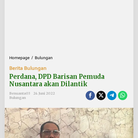
Homepage
/
Bulungan
P
e
Berita Bulungan
r
d
Perdana, DPD Barisan Pemuda
a
Nusantara akan Dilantik
n
a
Benuanta03
24 Juni 2022
,
Bulungan
D
P
D
B
a
r
i