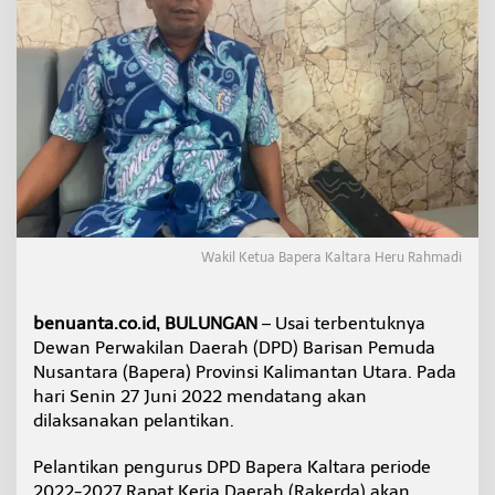
s
a
n
P
e
m
u
d
a
N
u
s
a
Wakil Ketua Bapera Kaltara Heru Rahmadi
n
t
a
benuanta.co.id, BULUNGAN
– Usai terbentuknya
r
Dewan Perwakilan Daerah (DPD) Barisan Pemuda
a
a
Nusantara (Bapera) Provinsi Kalimantan Utara. Pada
k
hari Senin 27 Juni 2022 mendatang akan
a
dilaksanakan pelantikan.
n
D
Pelantikan pengurus DPD Bapera Kaltara periode
i
l
2022-2027 Rapat Kerja Daerah (Rakerda) akan