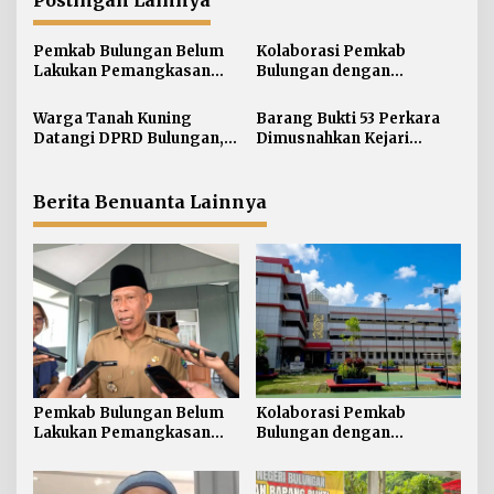
Postingan Lainnya
a
s
Pemkab Bulungan Belum
Kolaborasi Pemkab
i
Lakukan Pemangkasan
Bulungan dengan
TPP ASN, Bupati: Belum
Unikaltar, Satu
p
Ada Arahan Pusat
Desa/Kelurahan Satu
Warga Tanah Kuning
Barang Bukti 53 Perkara
o
Sarjana
Datangi DPRD Bulungan,
Dimusnahkan Kejari
s
Minta Hak Plasma 20
Bulungan, Masih
Persen segera
Didominasi Kasus Sabu
Diselesaikan
Berita Benuanta Lainnya
Pemkab Bulungan Belum
Kolaborasi Pemkab
Lakukan Pemangkasan
Bulungan dengan
TPP ASN, Bupati: Belum
Unikaltar, Satu
Ada Arahan Pusat
Desa/Kelurahan Satu
Sarjana