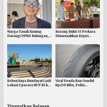
Warga Tanah Kuning
Barang Bukti 53 Perkara
Datangi DPRD Bulungan,
Dimusnahkan Kejari
Minta Hak Plasma 20
Bulungan, Masih
Persen segera
Didominasi Kasus Sabu
Diselesaikan
Kebun Raya Bundayati Jadi
Viral Denda Ban Gundul
Lokasi Upacara HUT RI ke-
Rp250 Ribu, Polisi
81
Bulungan Tegaskan Belum
Ada Razia Khusus
Tinggalkan Balasan