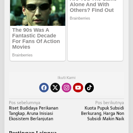
Ikuti Kami
N
Pos sebelumnya
Pos berikutnya
Riset Budidaya Perikanan
Kuota Pupuk Subsidi
a
Tangkap, Aruna Inisiasi
Berkurang, Harga Non
v
Ekosistem Berlanjutan
Subsidi Makin Naik
i
g