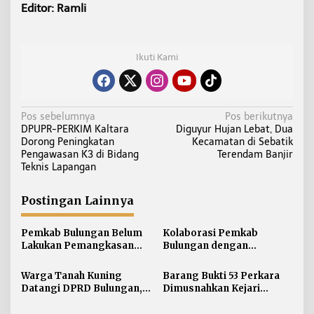
Editor: Ramli
Ikuti Kami
N
Pos sebelumnya
Pos berikutnya
DPUPR-PERKIM Kaltara
Diguyur Hujan Lebat, Dua
a
Dorong Peningkatan
Kecamatan di Sebatik
v
Pengawasan K3 di Bidang
Terendam Banjir
i
Teknis Lapangan
g
a
Postingan Lainnya
s
i
Pemkab Bulungan Belum
Kolaborasi Pemkab
Lakukan Pemangkasan
Bulungan dengan
p
TPP ASN, Bupati: Belum
Unikaltar, Satu
o
Ada Arahan Pusat
Desa/Kelurahan Satu
Warga Tanah Kuning
Barang Bukti 53 Perkara
s
Sarjana
Datangi DPRD Bulungan,
Dimusnahkan Kejari
Minta Hak Plasma 20
Bulungan, Masih
Persen segera
Didominasi Kasus Sabu