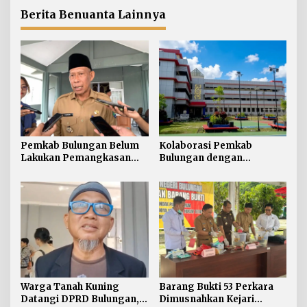
Diselesaikan
Berita Benuanta Lainnya
Pemkab Bulungan Belum
Kolaborasi Pemkab
Lakukan Pemangkasan
Bulungan dengan
TPP ASN, Bupati: Belum
Unikaltar, Satu
Ada Arahan Pusat
Desa/Kelurahan Satu
Sarjana
Warga Tanah Kuning
Barang Bukti 53 Perkara
Datangi DPRD Bulungan,
Dimusnahkan Kejari