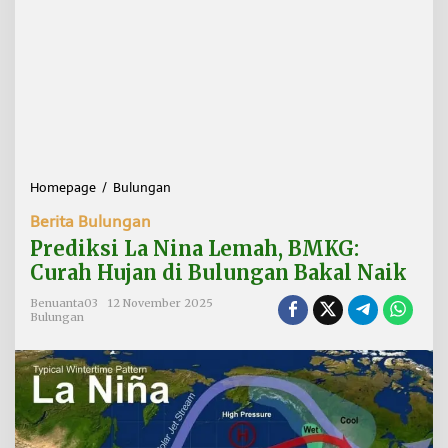
Homepage
/
Bulungan
P
r
Berita Bulungan
e
d
Prediksi La Nina Lemah, BMKG:
i
Curah Hujan di Bulungan Bakal Naik
k
s
Benuanta03
12 November 2025
i
Bulungan
L
a
N
i
n
a
L