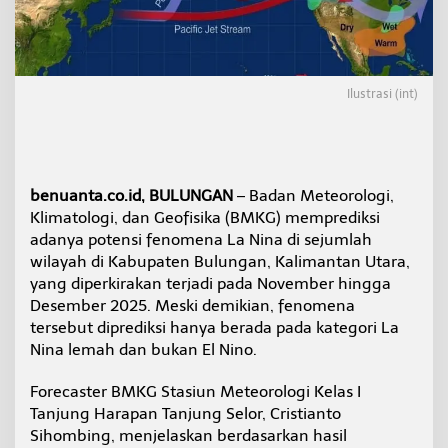
e
m
a
h
,
Ilustrasi (int)
B
M
K
G
:
C
benuanta.co.id, BULUNGAN
– Badan Meteorologi,
u
Klimatologi, dan Geofisika (BMKG) memprediksi
r
adanya potensi fenomena La Nina di sejumlah
a
wilayah di Kabupaten Bulungan, Kalimantan Utara,
h
H
yang diperkirakan terjadi pada November hingga
u
Desember 2025. Meski demikian, fenomena
j
tersebut diprediksi hanya berada pada kategori La
a
Nina lemah dan bukan El Nino.
n
d
i
Forecaster BMKG Stasiun Meteorologi Kelas I
B
Tanjung Harapan Tanjung Selor, Cristianto
u
Sihombing, menjelaskan berdasarkan hasil
l