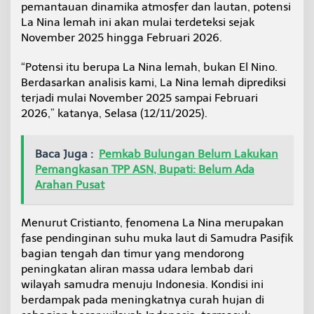
pemantauan dinamika atmosfer dan lautan, potensi
u
n
La Nina lemah ini akan mulai terdeteksi sejak
g
November 2025 hingga Februari 2026.
a
n
“Potensi itu berupa La Nina lemah, bukan El Nino.
B
Berdasarkan analisis kami, La Nina lemah diprediksi
a
k
terjadi mulai November 2025 sampai Februari
a
2026,” katanya, Selasa (12/11/2025).
l
N
a
Baca Juga :
Pemkab Bulungan Belum Lakukan
i
Pemangkasan TPP ASN, Bupati: Belum Ada
k
Arahan Pusat
Menurut Cristianto, fenomena La Nina merupakan
fase pendinginan suhu muka laut di Samudra Pasifik
bagian tengah dan timur yang mendorong
peningkatan aliran massa udara lembab dari
wilayah samudra menuju Indonesia. Kondisi ini
berdampak pada meningkatnya curah hujan di