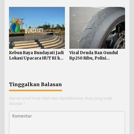
Minta Hak Plasma 20
Bulungan, Masih
Persen segera
Didominasi Kasus Sabu
Diselesaikan
Kebun Raya Bundayati Jadi
Viral Denda Ban Gundul
Lokasi Upacara HUT RI ke-
Rp250 Ribu, Polisi
81
Bulungan Tegaskan Belum
Ada Razia Khusus
Tinggalkan Balasan
Alamat email Anda tidak akan dipublikasikan.
Ruas yang wajib
ditandai
*