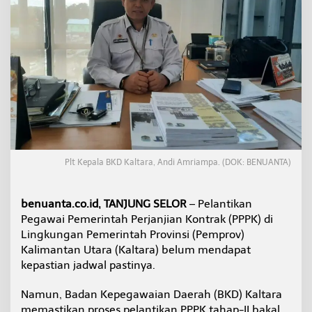
k
a
n
P
P
P
K
T
a
h
a
p
I
Plt Kepala BKD Kaltara, Andi Amriampa. (DOK: BENUANTA)
I
S
e
benuanta.co.id, TANJUNG SELOR
– Pelantikan
b
Pegawai Pemerintah Perjanjian Kontrak (PPPK) di
e
l
Lingkungan Pemerintah Provinsi (Pemprov)
u
Kalimantan Utara (Kaltara) belum mendapat
m
kepastian jadwal pastinya.
O
k
Namun, Badan Kepegawaian Daerah (BKD) Kaltara
t
o
memastikan proses pelantikan PPPK tahap-II bakal