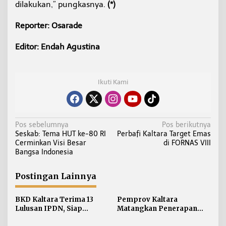
dilakukan,” pungkasnya.
(*)
Reporter: Osarade
Editor: Endah Agustina
Ikuti Kami
N
Pos sebelumnya
Pos berikutnya
Seskab: Tema HUT ke-80 RI
Perbafi Kaltara Target Emas
a
Cerminkan Visi Besar
di FORNAS VIII
v
Bangsa Indonesia
i
g
Postingan Lainnya
a
s
BKD Kaltara Terima 13
Pemprov Kaltara
i
Lulusan IPDN, Siap
Matangkan Penerapan
Perkuat ASN di
Manajemen Talenta bagi
p