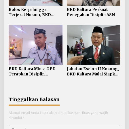
Bolos Kerja hingga
BKD Kaltara Perkuat
Terjerat Hukum, BKD
Penegakan Disiplin ASN
Kaltara Ungkap Ragam
Pelanggaran ASN
BKD Kaltara Minta OPD
Jabatan Eselon II Kosong,
Terapkan Disiplin
BKD Kaltara Mulai Siapkan
Pegawai Sesuai Peraturan
Pelaksanaan Seleksi
Pemerintah
Terbuka
Tinggalkan Balasan
Alamat email Anda tidak akan dipublikasikan.
Ruas yang wajib
ditandai
*