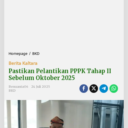
Homepage
/
BKD
P
a
Berita Kaltara
s
t
Pastikan Pelantikan PPPK Tahap II
i
Sebelum Oktober 2025
k
a
Benuanta06
24 Juli 2025
n
BKD
P
e
l
a
n
t
i