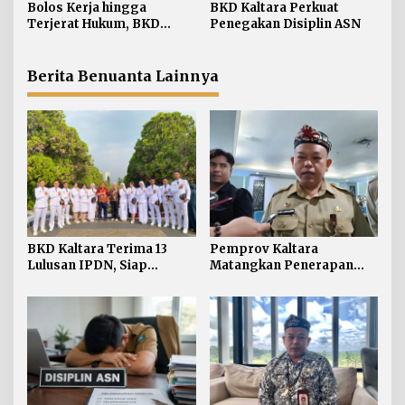
Lingkungan Pemprov
ASN
Bolos Kerja hingga
BKD Kaltara Perkuat
o
Terjerat Hukum, BKD
Penegakan Disiplin ASN
s
Kaltara Ungkap Ragam
Pelanggaran ASN
Berita Benuanta Lainnya
BKD Kaltara Terima 13
Pemprov Kaltara
Lulusan IPDN, Siap
Matangkan Penerapan
Perkuat ASN di
Manajemen Talenta bagi
Lingkungan Pemprov
ASN