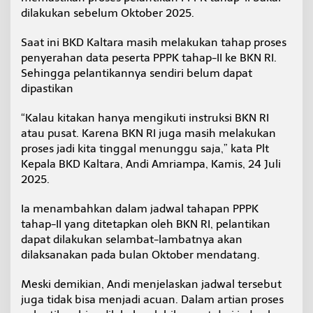
b
dilakukan sebelum Oktober 2025.
e
r
Saat ini BKD Kaltara masih melakukan tahap proses
2
penyerahan data peserta PPPK tahap-II ke BKN RI.
0
2
Sehingga pelantikannya sendiri belum dapat
5
dipastikan
“Kalau kitakan hanya mengikuti instruksi BKN RI
atau pusat. Karena BKN RI juga masih melakukan
proses jadi kita tinggal menunggu saja,” kata Plt
Kepala BKD Kaltara, Andi Amriampa, Kamis, 24 Juli
2025.
Ia menambahkan dalam jadwal tahapan PPPK
tahap-II yang ditetapkan oleh BKN RI, pelantikan
dapat dilakukan selambat-lambatnya akan
dilaksanakan pada bulan Oktober mendatang.
Meski demikian, Andi menjelaskan jadwal tersebut
juga tidak bisa menjadi acuan. Dalam artian proses