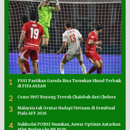
1
PSSI Pastikan Garuda Bisa Turunkan Skuad Terbaik
di FIFA ASEAN
2
Como 1907 Boyong Trevoh Chalobah dari Chelsea
3
Malaysia tak Gentar Hadapi Vietnam di Semifinal
Piala AFF 2026
4
Nakhodai POBSI Nunukan, Aswar Optimis Antarkan
Atlet Berlaga ke BK PON