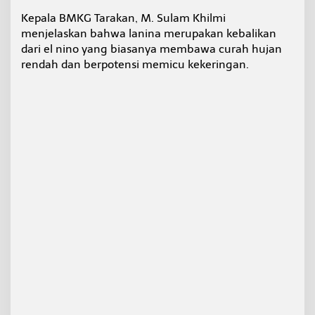
r
Kepala BMKG Tarakan, M. Sulam Khilmi
a
menjelaskan bahwa lanina merupakan kebalikan
h
H
dari el nino yang biasanya membawa curah hujan
u
rendah dan berpotensi memicu kekeringan.
j
a
n
d
i
K
a
l
t
a
r
a
M
e
m
u
n
c
a
k