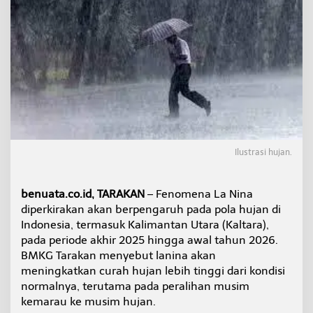
i
M
u
n
c
u
l
A
k
h
i
r
Ilustrasi hujan.
T
a
h
benuata.co.id, TARAKAN
– Fenomena La Nina
u
n
diperkirakan akan berpengaruh pada pola hujan di
,
Indonesia, termasuk Kalimantan Utara (Kaltara),
B
pada periode akhir 2025 hingga awal tahun 2026.
M
BMKG Tarakan menyebut lanina akan
K
meningkatkan curah hujan lebih tinggi dari kondisi
G
:
normalnya, terutama pada peralihan musim
C
kemarau ke musim hujan.
u