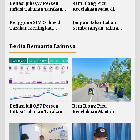
i
Deflasi Juli 0,57 Persen,
Rem Blong Picu
Inflasi Tahunan Tarakan
Kecelakaan Maut di
p
Masih di Atas Target
Gunung Selatan, Satu
o
Pengendara Meregang
Pengguna SIM Online di
Jangan Bakar Lahan
s
Nyawa
Tarakan Meningkat,
Sembarangan, Minta
Pembuatan Langsung
Lapor Layanan Darurat 112
Paling Banyak
Berita Benuanta Lainnya
Deflasi Juli 0,57 Persen,
Rem Blong Picu
Inflasi Tahunan Tarakan
Kecelakaan Maut di
Masih di Atas Target
Gunung Selatan, Satu
Pengendara Meregang
Nyawa