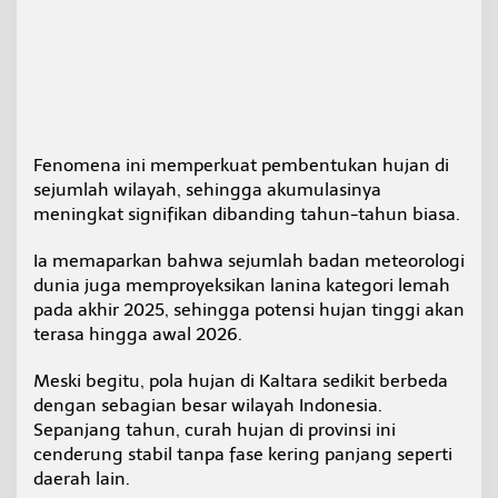
N
o
v
e
m
b
e
r
Fenomena ini memperkuat pembentukan hujan di
–
sejumlah wilayah, sehingga akumulasinya
D
meningkat signifikan dibanding tahun-tahun biasa.
e
s
e
Ia memaparkan bahwa sejumlah badan meteorologi
m
dunia juga memproyeksikan lanina kategori lemah
b
pada akhir 2025, sehingga potensi hujan tinggi akan
e
terasa hingga awal 2026.
r
Meski begitu, pola hujan di Kaltara sedikit berbeda
dengan sebagian besar wilayah Indonesia.
Sepanjang tahun, curah hujan di provinsi ini
cenderung stabil tanpa fase kering panjang seperti
daerah lain.