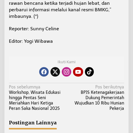
rawan bencana ketika terjadi hujan lebat, dan
perbarui informasi melalui kanal resmi BMKG,”
imbaunya. (*)
Reporter: Sunny Celine
Editor: Yogi Wibawa
Ikuti Kami
N
Pos sebelumnya
Pos berikutnya
Workshop, Wisata Edukasi
BPJS Ketenagakerjaan
a
hingga Pentas Seni
Dukung Pemerintah
v
Meriahkan Hari Ketiga
Wujudkan 10 Ribu Hunian
i
Peran Saka Nasional 2025
Pekerja
g
a
Postingan Lainnya
s