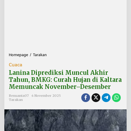
Homepage
/
Tarakan
L
a
Cuaca
n
i
Lanina Diprediksi Muncul Akhir
n
Tahun, BMKG: Curah Hujan di Kaltara
a
Memuncak November–Desember
D
i
Benuanta07
6 November 2025
p
Tarakan
r
e
d
i
k
s