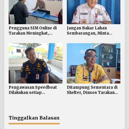
Pengguna SIM Online di
Jangan Bakar Lahan
Tarakan Meningkat,
Sembarangan, Minta
Pembuatan Langsung
Lapor Layanan Darurat 112
Paling Banyak
Pengawasan Speedboat
Ditampung Sementara di
Dilakukan setiap
Shelter, Dinsos Tarakan
Keberangkatan, Sertifikat
Fasilitasi Pemulangan 15
Acuan Laik Laut
Pekerja Asal Jawa Barat
Tinggalkan Balasan