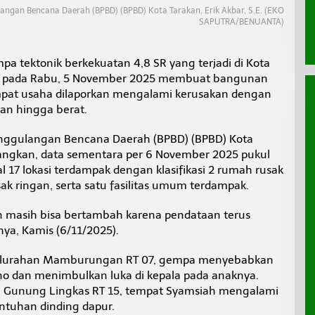
ngan Bencana Daerah (BPBD) (BPBD) Kota Tarakan, Erik Akbar, S.E. (EKO
SAPUTRA/BENUANTA)
a tektonik berkekuatan 4,8 SR yang terjadi di Kota
ITA pada Rabu, 5 November 2025 membuat bangunan
mpat usaha dilaporkan mengalami kerusakan dengan
gan hingga berat.
ggulangan Bencana Daerah (BPBD) (BPBD) Kota
erangkan, data sementara per 6 November 2025 pukul
 17 lokasi terdampak dengan klasifikasi 2 rumah rusak
sak ringan, serta satu fasilitas umum terdampak.
an masih bisa bertambah karena pendataan terus
nya, Kamis (6/11/2025).
 Kelurahan Mamburungan RT 07, gempa menyebabkan
no dan menimbulkan luka di kepala pada anaknya.
 di Gunung Lingkas RT 15, tempat Syamsiah mengalami
runtuhan dinding dapur.