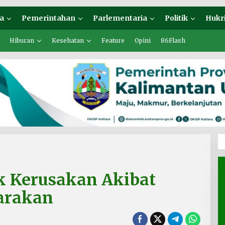
a
Pemerintahan
Parlementaria
Politik
Hukr
Hiburan
Kesehatan
Feature
Opini
86Flash
ik Kerusakan Akibat
arakan