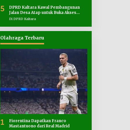
5
DPRD Kaltara Kawal Pembangunan
Jalan Desa Atap untuk Buka Akses
Wilayah Perbatasan
Di DPRD Kaltara
Olahraga Terbaru
1
Fiorentina Dapatkan Franco
Mastantuono dari Real Madrid