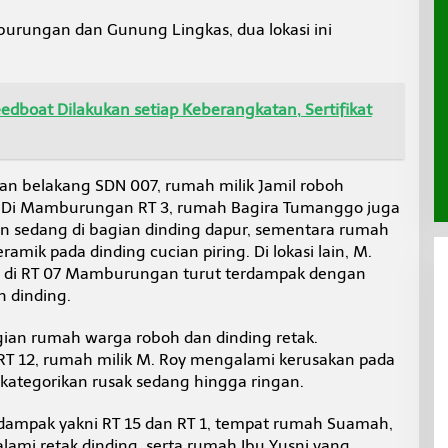
burungan dan Gunung Lingkas, dua lokasi ini
dboat Dilakukan setiap Keberangkatan, Sertifikat
an belakang SDN 007, rumah milik Jamil roboh
k. Di Mamburungan RT 3, rumah Bagira Tumanggo juga
n sedang di bagian dinding dapur, sementara rumah
amik pada dinding cucian piring. Di lokasi lain, M.
al di RT 07 Mamburungan turut terdampak dengan
n dinding.
ian rumah warga roboh dan dinding retak.
T 12, rumah milik M. Roy mengalami kerusakan pada
ikategorikan rusak sedang hingga ringan.
rdampak yakni RT 15 dan RT 1, tempat rumah Suamah,
ami retak dinding, serta rumah Ibu Yusni yang