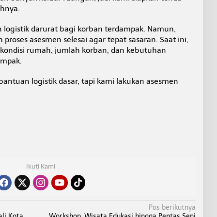
uhnya.
logistik darurat bagi korban terdampak. Namun,
 proses asesmen selesai agar tepat sasaran. Saat ini,
 kondisi rumah, jumlah korban, dan kebutuhan
ampak.
ntuan logistik dasar, tapi kami lakukan asesmen
Ikuti Kami
Pos berikutnya
ali Kota
Workshop, Wisata Edukasi hingga Pentas Seni