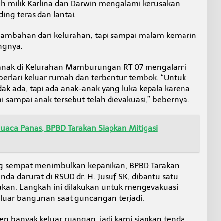
h milik Karlina dan Darwin mengalami kerusakan
ing teras dan lantai.
tambahan dari kelurahan, tapi sampai malam kemarin
angnya.
ng anak di Kelurahan Mamburungan RT 07 mengalami
t berlari keluar rumah dan terbentur tembok. “Untuk
dak ada, tapi ada anak-anak yang luka kepala karena
i sampai anak tersebut telah dievakuasi,” bebernya.
uaca Panas, BPBD Tarakan Siapkan Mitigasi
g sempat menimbulkan kepanikan, BPBD Tarakan
nda darurat di RSUD dr. H. Jusuf SK, dibantu satu
akan. Langkah ini dilakukan untuk mengevakuasi
eluar bangunan saat guncangan terjadi.
ien banyak keluar ruangan, jadi kami siapkan tenda