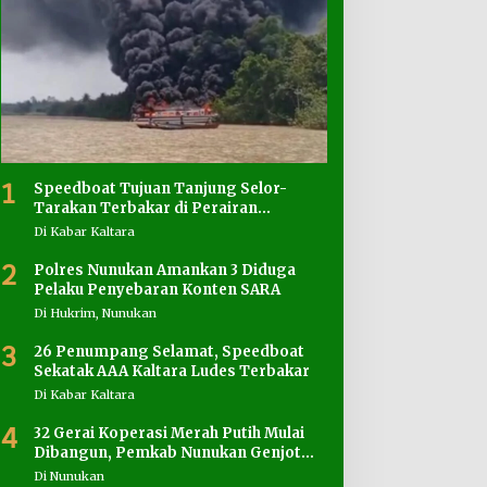
1
Speedboat Tujuan Tanjung Selor-
Tarakan Terbakar di Perairan
Salimbatu
Di Kabar Kaltara
2
Polres Nunukan Amankan 3 Diduga
Pelaku Penyebaran Konten SARA
Di Hukrim, Nunukan
3
26 Penumpang Selamat, Speedboat
Sekatak AAA Kaltara Ludes Terbakar
Di Kabar Kaltara
4
32 Gerai Koperasi Merah Putih Mulai
Dibangun, Pemkab Nunukan Genjot
Penyediaan Lahan
Di Nunukan