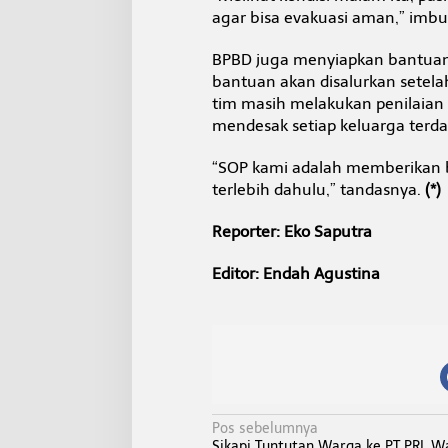
agar bisa evakuasi aman,” imb
BPBD juga menyiapkan bantuan 
bantuan akan disalurkan setelah
tim masih melakukan penilaian
mendesak setiap keluarga terd
“SOP kami adalah memberikan ba
terlebih dahulu,” tandasnya.
(*)
Reporter: Eko Saputra
Editor: Endah Agustina
N
Pos sebelumnya
Sikapi Tuntutan Warga ke PT PRI, W