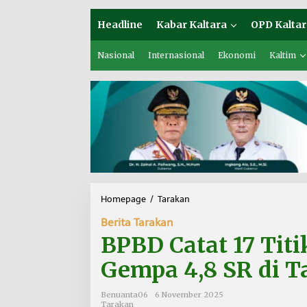
Headline
Kabar Kaltara
OPD Kaltar
Nasional
Internasional
Ekonomi
Kaltim
Homepage
/
Tarakan
B
P
Berita Tarakan
B
D
BPBD Catat 17 Tit
C
a
Gempa 4,8 SR di T
t
a
Benuanta06
6 November 2025
t
Tarakan