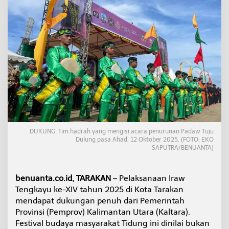
u
k
u
n
g
P
e
n
u
h
I
r
a
w
DUKUNG: Tim hadrah yang mengisi acara penurunan Padaw Tuju
T
Dulung pasa Ahad, 12 Oktober 2025. (FOTO: EKO
e
SAPUTRA/BENUANTA)
n
g
k
benuanta.co.id, TARAKAN
– Pelaksanaan Iraw
a
Tengkayu ke-XIV tahun 2025 di Kota Tarakan
y
u
mendapat dukungan penuh dari Pemerintah
2
Provinsi (Pemprov) Kalimantan Utara (Kaltara).
0
Festival budaya masyarakat Tidung ini dinilai bukan
2