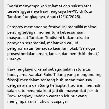
a
“Kami menyampaikan selamat dan sukses atas
g
terselenggaranya Iraw Tengkayu ke-XIV di Kota
n
Tarakan,” ungkapnya, Ahad (12/10/2025).
e
t
W
Pemprov memandang festival ini memiliki makna
i
penting sebagai momentum kebersamaan
s
masyarakat Tarakan. Tradisi ini bukan sekadar
a
perayaan seremonial, melainkan wujud
t
a
penghormatan terhadap kearifan lokal. “Semoga
prosesi berjalan aman, lancar, dan penuh khidmat,”
ujarnya.
Iraw Tengkayu dikenal sebagai salah satu situs
budaya masyarakat Suku Tidung yang mengandung
filosofi mendalam tentang hubungan manusia
dengan alam dan Sang Pencipta. Tradisi ini menjadi
salah satu penanda kuat jati diri masyarakat pesisir.
“Iraw Tengkayu adalah warisan leluhur yang
menyimpan nilai luhur,” ucapnya.