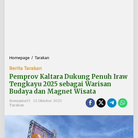
Homepage
/
Tarakan
P
e
Berita Tarakan
m
p
Pemprov Kaltara Dukung Penuh Iraw
r
Tengkayu 2025 sebagai Warisan
o
Budaya dan Magnet Wisata
v
K
Benuanta03
12 Oktober 2025
a
Tarakan
l
t
a
r
a
D