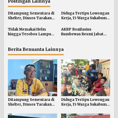
a
Postingan Lainnya
s
i
Ditampung Sementara di
Diduga Tertipu Lowongan
Shelter, Dinsos Tarakan
Kerja, 15 Warga Sukabumi
p
Fasilitasi Pemulangan 15
Telantar di Tarakan
o
Pekerja Asal Jawa Barat
Tidak Memakai Helm
AKBP Bonifasius
s
hingga Terobos Lampu
Rumbewas Resmi Jabat
Merah Dominasi
Kapolres Tarakan,
Pelanggaran ETLE di
Tegaskan Pelanggaran
Tarakan
Personel Diproses Tanpa
Berita Benuanta Lainnya
Toleransi
Ditampung Sementara di
Diduga Tertipu Lowongan
Shelter, Dinsos Tarakan
Kerja, 15 Warga Sukabumi
Fasilitasi Pemulangan 15
Telantar di Tarakan
Pekerja Asal Jawa Barat