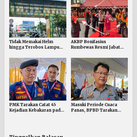
Tidak Memakai Helm
AKBP Bonifasius
hingga Terobos Lampu
Rumbewas Resmi Jabat
Merah Dominasi
Kapolres Tarakan,
Pelanggaran ETLE di
Tegaskan Pelanggaran
Tarakan
Personel Diproses Tanpa
Toleransi
PMK Tarakan Catat 45
Masuki Periode Cuaca
Kejadian Kebakaran pada
Panas, BPBD Tarakan
Januari-Juli 2026
Siapkan Mitigasi Karhutla
di Dua Kecamatan
Tinggalkan Balasan