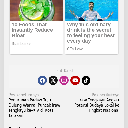
Ikuti Kami
N
Pos sebelumnya
Pos berikutnya
Penurunan Padaw Tuju
Iraw Tengkayu Angkat
a
Dulung Warnai Puncak Iraw
Potensi Budaya Lokal ke
v
Tengkayu ke-XIV di Kota
Tingkat Nasional
i
Tarakan
g