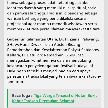
hanya sebagai prosesi adat, tetapi juga simbol
5
s
identitas daerah yang memiliki nilai spiritual, sosial,
e
dan pariwisata tinggi. Tradisi ini dipandang sebagai
b
warisan berharga yang perlu dikelola secara
a
profesional agar mampu menarik wisatawan serta
g
memperkuat rasa persaudaraan masyarakat Kaltara.
a
i
W
Gubernur Kalimantan Utara, Dr. H. Zainal Paliwang,
a
SH., M.Hum, Diwakili oleh Asisten Bidang
r
Pemerintahan dan Kesejahteraan Rakyat Setdaprov
i
Kaltara, H. Datu Iqro Ramadhan, S.Sos., M.Si,
s
a
menegaskan komitmennya dalam mendukung
n
kelancaran penyelenggaraan festival budaya ini.
B
Dukungan tersebut menjadi bagian dari upaya
u
pelestarian tradisi lokal yang telah diwariskan turun-
d
a
temurun.
y
a
d
Baca Juga :
Tiga Warga Tersesat di Hutan Bukit
a
Kabut Tarakan Ditemukan Selamat
n
M