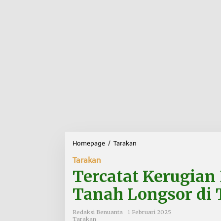
Homepage
/
Tarakan
T
e
Tarakan
r
c
Tercatat Kerugian
a
t
Tanah Longsor di
a
t
Redaksi Benuanta
1 Februari 2025
K
Tarakan