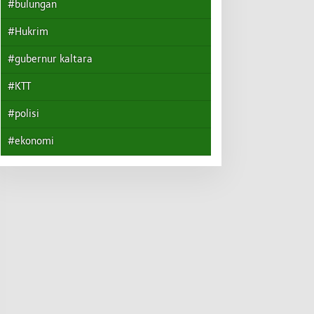
#bulungan
#Hukrim
#gubernur kaltara
#KTT
#polisi
#ekonomi