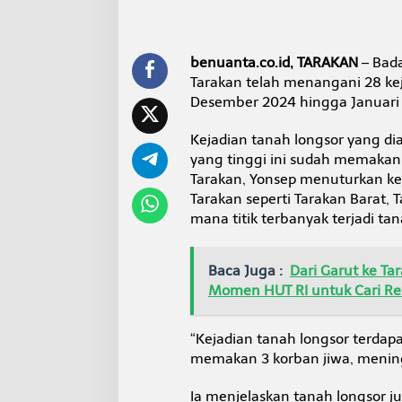
n
a
h
L
benuanta.co.id, TARAKAN
– Bad
o
Tarakan telah menangani 28 keja
n
Desember 2024 hingga Januari
g
s
o
Kejadian tanah longsor yang di
r
yang tinggi ini sudah memakan
d
Tarakan, Yonsep menuturkan keja
i
Tarakan seperti Tarakan Barat, 
T
a
mana titik terbanyak terjadi tan
r
a
k
Baca Juga :
Dari Garut ke T
a
Momen HUT RI untuk Cari Re
n
“Kejadian tanah longsor terdapa
memakan 3 korban jiwa, meningg
Ia menjelaskan tanah longsor j