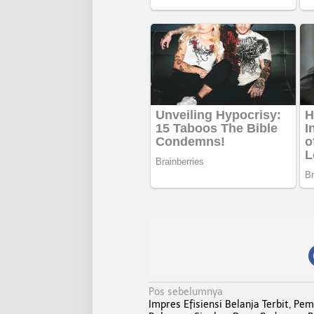
N
Pos sebelumnya
Impres Efisiensi Belanja Terbit, Pe
a