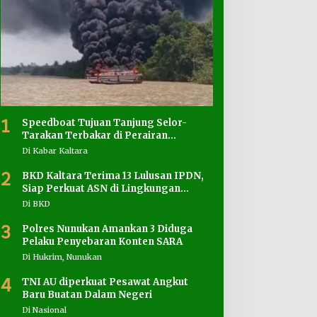
1
Speedboat Tujuan Tanjung Selor-
Tarakan Terbakar di Perairan
Salimbatu
Di Kabar Kaltara
2
BKD Kaltara Terima 13 Lulusan IPDN,
Siap Perkuat ASN di Lingkungan
Pemprov
Di BKD
3
Polres Nunukan Amankan 3 Diduga
Pelaku Penyebaran Konten SARA
Di Hukrim, Nunukan
4
TNI AU diperkuat Pesawat Angkut
Baru Buatan Dalam Negeri
Di Nasional