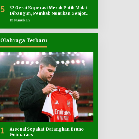
5
32 Gerai Koperasi Merah Putih Mulai
Dibangun, Pemkab Nunukan Genjot
Penyediaan Lahan
Di Nunukan
Olahraga Terbaru
1
Arsenal Sepakat Datangkan Bruno
Guimaraes