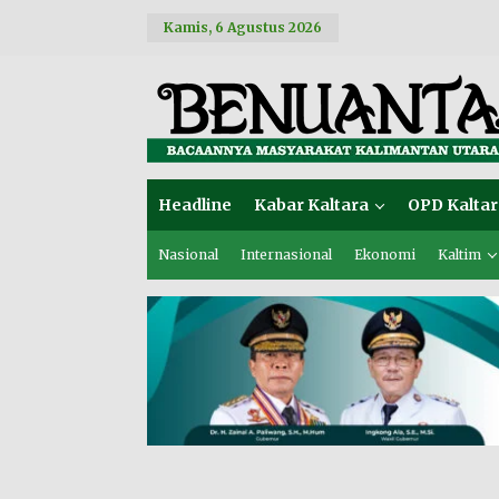
L
Kamis, 6 Agustus 2026
e
w
a
t
i
k
e
k
o
Headline
Kabar Kaltara
OPD Kaltar
n
t
e
Nasional
Internasional
Ekonomi
Kaltim
n