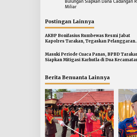
Bulungan Siapkan Dana Cadangan R
v
Miliar
i
g
Postingan Lainnya
a
s
AKBP Bonifasius Rumbewas Resmi Jabat
Kapolres Tarakan, Tegaskan Pelanggaran
i
Personel Diproses Tanpa Toleransi
p
Masuki Periode Cuaca Panas, BPBD Taraka
o
Siapkan Mitigasi Karhutla di Dua Kecamata
s
Berita Benuanta Lainnya