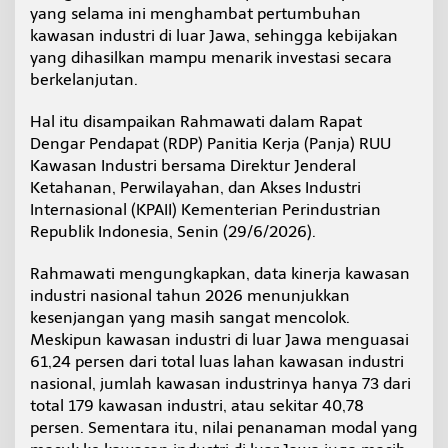
a
yang selama ini menghambat pertumbuhan
h
kawasan industri di luar Jawa, sehingga kebijakan
B
yang dihasilkan mampu menarik investasi secara
e
berkelanjutan.
n
a
h
Hal itu disampaikan Rahmawati dalam Rapat
i
Dengar Pendapat (RDP) Panitia Kerja (Panja) RUU
K
Kawasan Industri bersama Direktur Jenderal
e
Ketahanan, Perwilayahan, dan Akses Industri
t
i
Internasional (KPAII) Kementerian Perindustrian
m
Republik Indonesia, Senin (29/6/2026).
p
a
Rahmawati mengungkapkan, data kinerja kawasan
n
industri nasional tahun 2026 menunjukkan
g
a
kesenjangan yang masih sangat mencolok.
n
Meskipun kawasan industri di luar Jawa menguasai
I
61,24 persen dari total luas lahan kawasan industri
n
nasional, jumlah kawasan industrinya hanya 73 dari
v
total 179 kawasan industri, atau sekitar 40,78
e
s
persen. Sementara itu, nilai penanaman modal yang
t