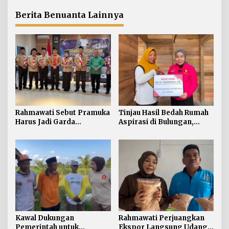
Rahmawati Serap Aspirasi
Petani di Desa Gunung
Berita Benuanta Lainnya
Putih
Rahmawati Sebut Pramuka
Tinjau Hasil Bedah Rumah
Harus Jadi Garda
Aspirasi di Bulungan,
Terdepan Selamatkan
Rahmawati Salurkan
Generasi Perbatasan dari
Bantuan Penyelesaian
Narkoba
Pintu dan Jendela
Kawal Dukungan
Rahmawati Perjuangkan
Pemerintah untuk
Ekspor Langsung Udang