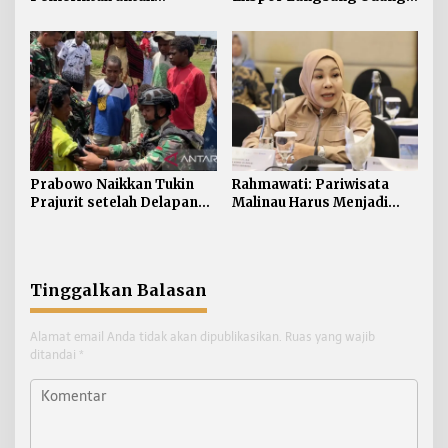
Pertanian Kaltara,
Tarakan ke Timur Tengah
Rahmawati Serap Aspirasi
Petani di Desa Gunung
Putih
Prabowo Naikkan Tukin
Rahmawati: Pariwisata
Prajurit setelah Delapan
Malinau Harus Menjadi
Tahun tanpa Penyesuaian
Penggerak Ekonomi
Masyarakat
Tinggalkan Balasan
Alamat email Anda tidak akan dipublikasikan.
Ruas yang wajib
ditandai
*