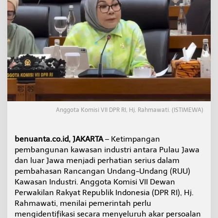
r
i
:
R
a
h
m
a
w
a
t
i
M
Anggota Komisi VII DPR RI, Hj. Rahmawati. (ISTIMEWA)
i
n
t
benuanta.co.id, JAKARTA
– Ketimpangan
a
pembangunan kawasan industri antara Pulau Jawa
P
dan luar Jawa menjadi perhatian serius dalam
e
m
pembahasan Rancangan Undang-Undang (RUU)
e
Kawasan Industri. Anggota Komisi VII Dewan
r
Perwakilan Rakyat Republik Indonesia (DPR RI), Hj.
i
Rahmawati, menilai pemerintah perlu
n
mengidentifikasi secara menyeluruh akar persoalan
t