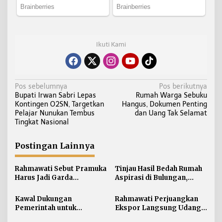
Ikuti Kami
N
Pos sebelumnya
Pos berikutnya
Bupati Irwan Sabri Lepas
Rumah Warga Sebuku
a
Kontingen O2SN, Targetkan
Hangus, Dokumen Penting
v
Pelajar Nunukan Tembus
dan Uang Tak Selamat
i
Tingkat Nasional
g
a
Postingan Lainnya
s
i
Rahmawati Sebut Pramuka
Tinjau Hasil Bedah Rumah
Harus Jadi Garda
Aspirasi di Bulungan,
p
Terdepan Selamatkan
Rahmawati Salurkan
o
Generasi Perbatasan dari
Bantuan Penyelesaian
Kawal Dukungan
Rahmawati Perjuangkan
s
Narkoba
Pintu dan Jendela
Pemerintah untuk
Ekspor Langsung Udang
Pertanian Kaltara,
Tarakan ke Timur Tengah