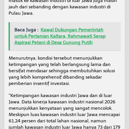
masuk ke kawasan industri di luar Jawa juga masih
a
jauh dari sebanding dengan kawasan industri di
s
Pulau Jawa.
i
L
u
a
Baca Juga :
Kawal Dukungan Pemerintah
r
untuk Pertanian Kaltara, Rahmawati Serap
J
Aspirasi Petani di Desa Gunung Putih
a
w
a
Menurutnya, kondisi tersebut menunjukkan
ketimpangan yang telah berlangsung lama dan
bersifat mendasar sehingga membutuhkan solusi
yang lebih komprehensif dibanding sekadar
pemberian insentif investasi.
“Ketimpangan kawasan industri Jawa dan di luar
Jawa. Data kinerja kawasan industri nasional 2026
menunjukkan kenyataan yang sangat mencolok.
Meskipun luas kawasan industri luar Jawa mencapai
61,24 persen dari total lahan nasional, namun
jumlah kawasan industri luar Jawa hanya 73 dari 179