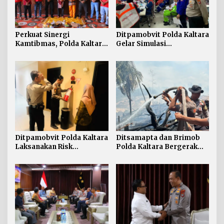
Perkuat Sinergi
Ditpamobvit Polda Kaltara
Kamtibmas, Polda Kaltara
Gelar Simulasi
Sambangi Kesultanan
Pengamanan Penanganan
Bulungan
Kebakaran Tangki V
Minyak di PT Pertamina
TBBM Tarakan
Ditpamobvit Polda Kaltara
Ditsamapta dan Brimob
Laksanakan Risk
Polda Kaltara Bergerak
Assessment di Hotel
Cepat Padamkan
Monaco Tarakan
Kebakaran Lahan Gambut
2 Hektar di Bulungan