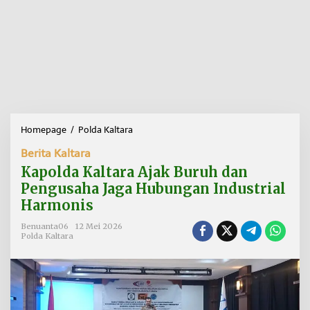
Homepage
/
Polda Kaltara
K
a
Berita Kaltara
p
o
Kapolda Kaltara Ajak Buruh dan
l
Pengusaha Jaga Hubungan Industrial
d
Harmonis
a
K
Benuanta06
12 Mei 2026
a
Polda Kaltara
l
t
a
r
a
A