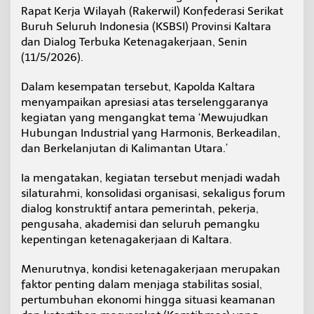
u
Rapat Kerja Wilayah (Rakerwil) Konfederasi Serikat
b
Buruh Seluruh Indonesia (KSBSI) Provinsi Kaltara
u
dan Dialog Terbuka Ketenagakerjaan, Senin
n
(11/5/2026).
g
a
n
Dalam kesempatan tersebut, Kapolda Kaltara
I
menyampaikan apresiasi atas terselenggaranya
n
kegiatan yang mengangkat tema ‘Mewujudkan
d
Hubungan Industrial yang Harmonis, Berkeadilan,
u
s
dan Berkelanjutan di Kalimantan Utara.’
t
r
Ia mengatakan, kegiatan tersebut menjadi wadah
i
silaturahmi, konsolidasi organisasi, sekaligus forum
a
dialog konstruktif antara pemerintah, pekerja,
l
H
pengusaha, akademisi dan seluruh pemangku
a
kepentingan ketenagakerjaan di Kaltara.
r
m
Menurutnya, kondisi ketenagakerjaan merupakan
o
faktor penting dalam menjaga stabilitas sosial,
n
i
pertumbuhan ekonomi hingga situasi keamanan
s