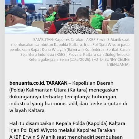
j
a
k
B
u
r
u
SAMBUTAN: Kapolres Tarakan, AKBP Erwin S Manik saat
h
membacakan sambutan Kapolda Kaltara, Irjen Pol Djati Wiyoto pada
d
pembukaan Rapat Kerja Wilayah (Rakerwil) Konfederasi Serikat Buruh
a
Sejahtera Indonesia (KSBSI) Provinsi Kaltara dan Dialog Terbuka
n
Ketenagakerjaan, Senin (11/5/2026). (FOTO: SUNNY CELINE
P
T/BENUANTA)
e
n
g
benuanta.co.id, TARAKAN
– Kepolisian Daerah
u
(Polda) Kalimantan Utara (Kaltara) menegaskan
s
dukungannya terhadap terciptanya hubungan
a
industrial yang harmonis, adil, dan berkelanjutan di
h
a
wilayah Kaltara.
J
a
Hal itu disampaikan Kepala Polda (Kapolda) Kaltara,
g
Irjen Pol Djati Wiyoto melalui Kapolres Tarakan,
a
AKBP Erwin S Manik saat menghadiri pembukaan
H