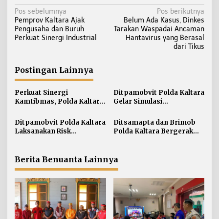
N
Pos sebelumnya
Pos berikutnya
Pemprov Kaltara Ajak
Belum Ada Kasus, Dinkes
a
Pengusaha dan Buruh
Tarakan Waspadai Ancaman
v
Perkuat Sinergi Industrial
Hantavirus yang Berasal
i
dari Tikus
g
a
Postingan Lainnya
s
i
Perkuat Sinergi
Ditpamobvit Polda Kaltara
Kamtibmas, Polda Kaltara
Gelar Simulasi
p
Sambangi Kesultanan
Pengamanan Penanganan
o
Bulungan
Kebakaran Tangki V
Ditpamobvit Polda Kaltara
Ditsamapta dan Brimob
s
Minyak di PT Pertamina
Laksanakan Risk
Polda Kaltara Bergerak
TBBM Tarakan
Assessment di Hotel
Cepat Padamkan
Monaco Tarakan
Kebakaran Lahan Gambut
2 Hektar di Bulungan
Berita Benuanta Lainnya