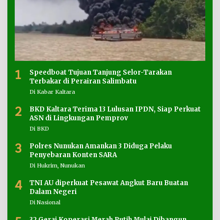
1
Speedboat Tujuan Tanjung Selor-Tarakan
Terbakar di Perairan Salimbatu
Di Kabar Kaltara
2
BKD Kaltara Terima 13 Lulusan IPDN, Siap Perkuat
ASN di Lingkungan Pemprov
Di BKD
3
Polres Nunukan Amankan 3 Diduga Pelaku
Penyebaran Konten SARA
Di Hukrim, Nunukan
4
TNI AU diperkuat Pesawat Angkut Baru Buatan
Dalam Negeri
Di Nasional
32 Gerai Koperasi Merah Putih Mulai Dibangun,