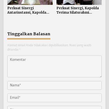
Perkuat Sinergi
Perkuat Sinergi, Kapolda
Antarinstansi, Kapolda
Terima Silaturahmi
Kaltara Terima Audiensi
Kakanwil ATR/BPN
KPP Pratama Tanjung
Provinsi Kalimantan Utara
Redeb dan KPP Pratama
Tarakan
Tinggalkan Balasan
Alamat email Anda tidak akan dipublikasikan.
Ruas yang wajib
ditandai
*