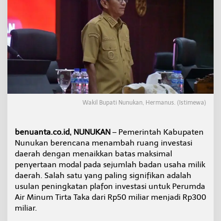
u
l
k
a
n
K
e
n
a
i
k
a
Wakil Bupati Nunukan, Hermanus. (Istimewa)
n
M
o
benuanta.co.id, NUNUKAN
– Pemerintah Kabupaten
d
Nunukan berencana menambah ruang investasi
a
daerah dengan menaikkan batas maksimal
l
penyertaan modal pada sejumlah badan usaha milik
P
e
daerah. Salah satu yang paling signifikan adalah
r
usulan peningkatan plafon investasi untuk Perumda
u
Air Minum Tirta Taka dari Rp50 miliar menjadi Rp300
m
miliar.
d
a