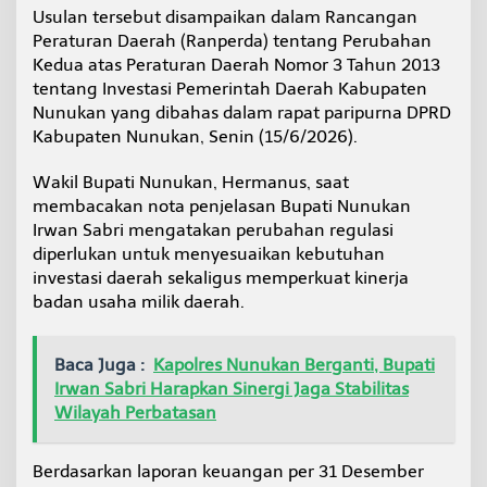
T
Usulan tersebut disampaikan dalam Rancangan
i
Peraturan Daerah (Ranperda) tentang Perubahan
r
Kedua atas Peraturan Daerah Nomor 3 Tahun 2013
t
tentang Investasi Pemerintah Daerah Kabupaten
a
Nunukan yang dibahas dalam rapat paripurna DPRD
T
a
Kabupaten Nunukan, Senin (15/6/2026).
k
a
Wakil Bupati Nunukan, Hermanus, saat
d
membacakan nota penjelasan Bupati Nunukan
a
Irwan Sabri mengatakan perubahan regulasi
r
i
diperlukan untuk menyesuaikan kebutuhan
R
investasi daerah sekaligus memperkuat kinerja
p
badan usaha milik daerah.
5
0
M
Baca Juga :
Kapolres Nunukan Berganti, Bupati
i
l
Irwan Sabri Harapkan Sinergi Jaga Stabilitas
i
Wilayah Perbatasan
a
r
J
Berdasarkan laporan keuangan per 31 Desember
a