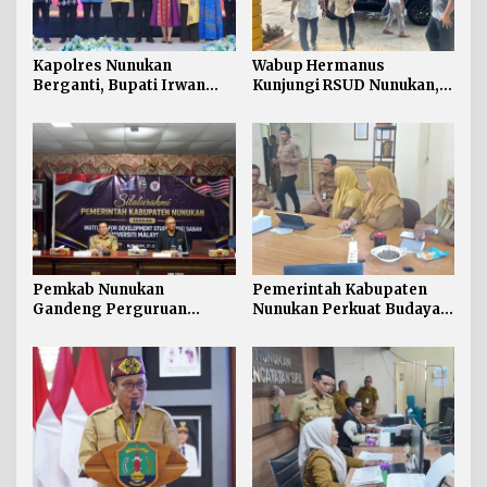
Kapolres Nunukan
Wabup Hermanus
Berganti, Bupati Irwan
Kunjungi RSUD Nunukan,
Sabri Harapkan Sinergi
Bahas Peningkatan
Jaga Stabilitas Wilayah
Pelayanan Kesehatan
Perbatasan
Pemkab Nunukan
Pemerintah Kabupaten
Gandeng Perguruan
Nunukan Perkuat Budaya
Tinggi Sabah untuk
Kerja pada Pelayanan
Dukung Pembangunan
Publik
Perbatasan