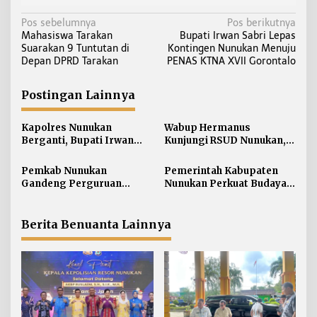
N
Pos sebelumnya
Pos berikutnya
Mahasiswa Tarakan
Bupati Irwan Sabri Lepas
a
Suarakan 9 Tuntutan di
Kontingen Nunukan Menuju
v
Depan DPRD Tarakan
PENAS KTNA XVII Gorontalo
i
g
Postingan Lainnya
a
s
Kapolres Nunukan
Wabup Hermanus
i
Berganti, Bupati Irwan
Kunjungi RSUD Nunukan,
Sabri Harapkan Sinergi
Bahas Peningkatan
p
Jaga Stabilitas Wilayah
Pelayanan Kesehatan
Pemkab Nunukan
Pemerintah Kabupaten
o
Perbatasan
Gandeng Perguruan
Nunukan Perkuat Budaya
s
Tinggi Sabah untuk
Kerja pada Pelayanan
Dukung Pembangunan
Publik
Perbatasan
Berita Benuanta Lainnya