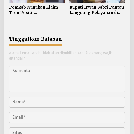
Pemkab Nunukan Klaim
Bupati Irwan Sabri Pantau
Tren Positif
Langsung Pelayanan di
Pembangunan:
Disdukcapil Nunukan
Kemiskinan Turun, IPM
dan Ekonomi Menguat
Tinggalkan Balasan
Alamat email Anda tidak akan dipublikasikan.
Ruas yang wajib
ditandai
*