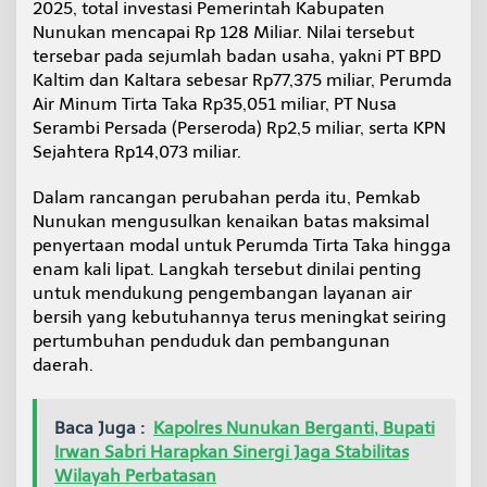
2025, total investasi Pemerintah Kabupaten
d
Nunukan mencapai Rp 128 Miliar. Nilai tersebut
i
tersebar pada sejumlah badan usaha, yakni PT BPD
R
p
Kaltim dan Kaltara sebesar Rp77,375 miliar, Perumda
3
Air Minum Tirta Taka Rp35,051 miliar, PT Nusa
0
Serambi Persada (Perseroda) Rp2,5 miliar, serta KPN
0
Sejahtera Rp14,073 miliar.
M
i
l
Dalam rancangan perubahan perda itu, Pemkab
i
Nunukan mengusulkan kenaikan batas maksimal
a
penyertaan modal untuk Perumda Tirta Taka hingga
r
enam kali lipat. Langkah tersebut dinilai penting
untuk mendukung pengembangan layanan air
bersih yang kebutuhannya terus meningkat seiring
pertumbuhan penduduk dan pembangunan
daerah.
Baca Juga :
Kapolres Nunukan Berganti, Bupati
Irwan Sabri Harapkan Sinergi Jaga Stabilitas
Wilayah Perbatasan