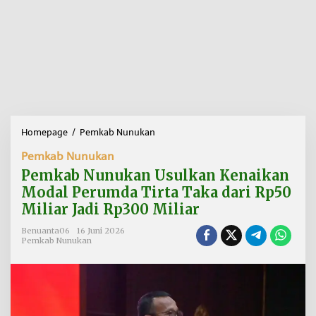
Homepage
/
Pemkab Nunukan
P
e
Pemkab Nunukan
m
k
Pemkab Nunukan Usulkan Kenaikan
a
Modal Perumda Tirta Taka dari Rp50
b
Miliar Jadi Rp300 Miliar
N
u
Benuanta06
16 Juni 2026
n
Pemkab Nunukan
u
k
a
n
U
s