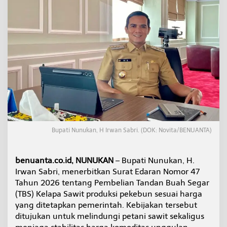
a
r
g
a
K
e
l
a
p
a
S
a
w
i
Bupati Nunukan, H Irwan Sabri. (DOK: Novita/BENUANTA)
t
,
B
benuanta.co.id, NUNUKAN
– Bupati Nunukan, H.
u
p
Irwan Sabri, menerbitkan Surat Edaran Nomor 47
a
Tahun 2026 tentang Pembelian Tandan Buah Segar
t
(TBS) Kelapa Sawit produksi pekebun sesuai harga
i
yang ditetapkan pemerintah. Kebijakan tersebut
N
u
ditujukan untuk melindungi petani sawit sekaligus
n