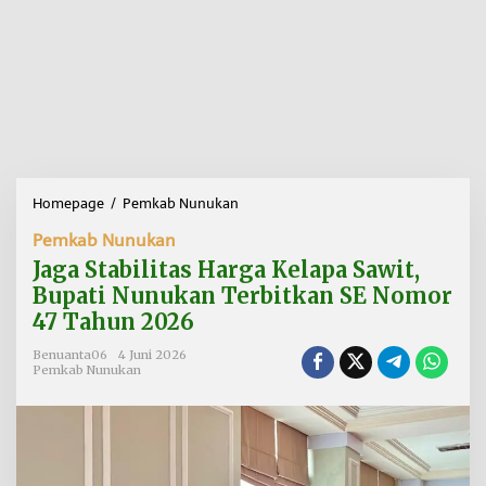
Homepage
/
Pemkab Nunukan
J
a
Pemkab Nunukan
g
a
Jaga Stabilitas Harga Kelapa Sawit,
S
Bupati Nunukan Terbitkan SE Nomor
t
47 Tahun 2026
a
b
Benuanta06
4 Juni 2026
i
Pemkab Nunukan
l
i
t
a
s
H