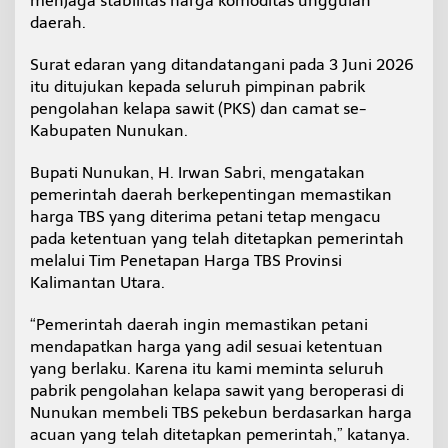
menjaga stabilitas harga komoditas unggulan
u
daerah.
k
a
Surat edaran yang ditandatangani pada 3 Juni 2026
n
T
itu ditujukan kepada seluruh pimpinan pabrik
e
pengolahan kelapa sawit (PKS) dan camat se-
r
Kabupaten Nunukan.
b
i
Bupati Nunukan, H. Irwan Sabri, mengatakan
t
k
pemerintah daerah berkepentingan memastikan
a
harga TBS yang diterima petani tetap mengacu
n
pada ketentuan yang telah ditetapkan pemerintah
S
melalui Tim Penetapan Harga TBS Provinsi
E
Kalimantan Utara.
N
o
m
“Pemerintah daerah ingin memastikan petani
o
mendapatkan harga yang adil sesuai ketentuan
r
yang berlaku. Karena itu kami meminta seluruh
4
pabrik pengolahan kelapa sawit yang beroperasi di
7
T
Nunukan membeli TBS pekebun berdasarkan harga
a
acuan yang telah ditetapkan pemerintah,” katanya.
h