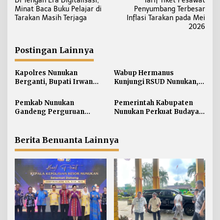
Di Tengah Era Digitalisasi,
Tarif Tiket Pesawat
a
Minat Baca Buku Pelajar di
Penyumbang Terbesar
v
Tarakan Masih Terjaga
Inflasi Tarakan pada Mei
i
2026
g
a
Postingan Lainnya
s
i
Kapolres Nunukan
Wabup Hermanus
Berganti, Bupati Irwan
Kunjungi RSUD Nunukan,
p
Sabri Harapkan Sinergi
Bahas Peningkatan
o
Jaga Stabilitas Wilayah
Pelayanan Kesehatan
Pemkab Nunukan
Pemerintah Kabupaten
s
Perbatasan
Gandeng Perguruan
Nunukan Perkuat Budaya
Tinggi Sabah untuk
Kerja pada Pelayanan
Dukung Pembangunan
Publik
Perbatasan
Berita Benuanta Lainnya