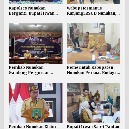
Kapolres Nunukan
Wabup Hermanus
Berganti, Bupati Irwan
Kunjungi RSUD Nunukan,
Sabri Harapkan Sinergi
Bahas Peningkatan
Jaga Stabilitas Wilayah
Pelayanan Kesehatan
Perbatasan
Pemkab Nunukan
Pemerintah Kabupaten
Gandeng Perguruan
Nunukan Perkuat Budaya
Tinggi Sabah untuk
Kerja pada Pelayanan
Dukung Pembangunan
Publik
Perbatasan
Pemkab Nunukan Klaim
Bupati Irwan Sabri Pantau