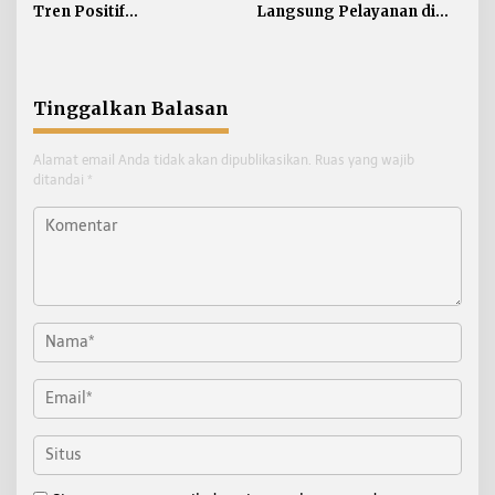
Tren Positif
Langsung Pelayanan di
Pembangunan:
Disdukcapil Nunukan
Kemiskinan Turun, IPM
dan Ekonomi Menguat
Tinggalkan Balasan
Alamat email Anda tidak akan dipublikasikan.
Ruas yang wajib
ditandai
*