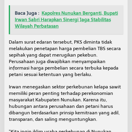
u
n
Baca Juga :
Kapolres Nunukan Berganti, Bupati
2
Irwan Sabri Harapkan Sinergi Jaga Stabilitas
0
2
Wilayah Perbatasan
6
Dalam surat edaran tersebut, PKS diminta tidak
melakukan penetapan harga pembelian TBS secara
sepihak yang dapat merugikan pekebun.
Perusahaan juga diwajibkan menyampaikan
informasi harga pembelian secara terbuka kepada
petani sesuai ketentuan yang berlaku.
Irwan menegaskan sektor perkebunan kelapa sawit
memiliki peran penting terhadap perekonomian
masyarakat Kabupaten Nunukan. Karena itu,
hubungan antara perusahaan dan petani harus
dibangun berdasarkan prinsip kemitraan yang adil,
transparan, dan saling menguntungkan.
“Kita ingin iklim usaha perkebunan di Nunukan