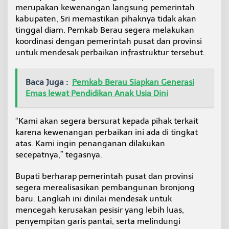
merupakan kewenangan langsung pemerintah
B
r
kabupaten, Sri memastikan pihaknya tidak akan
o
tinggal diam. Pemkab Berau segera melakukan
n
koordinasi dengan pemerintah pusat dan provinsi
j
untuk mendesak perbaikan infrastruktur tersebut.
o
n
g
B
Baca Juga :
Pemkab Berau Siapkan Generasi
a
Emas lewat Pendidikan Anak Usia Dini
r
u
“Kami akan segera bersurat kepada pihak terkait
karena kewenangan perbaikan ini ada di tingkat
atas. Kami ingin penanganan dilakukan
secepatnya,” tegasnya.
Bupati berharap pemerintah pusat dan provinsi
segera merealisasikan pembangunan bronjong
baru. Langkah ini dinilai mendesak untuk
mencegah kerusakan pesisir yang lebih luas,
penyempitan garis pantai, serta melindungi