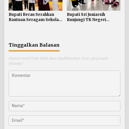
Bupati Berau Serahkan
Bupati Sri Juniarsih
Bantuan Seragam Sekolah
Kunjungi TK Negeri
Gratis bagi Siswa SD dan
Pembina Tanjung Redeb,
SMP
Tanamkan Semangat
Belajar Sejak Dini
Tinggalkan Balasan
Alamat email Anda tidak akan dipublikasikan.
Ruas yang wajib
ditandai
*