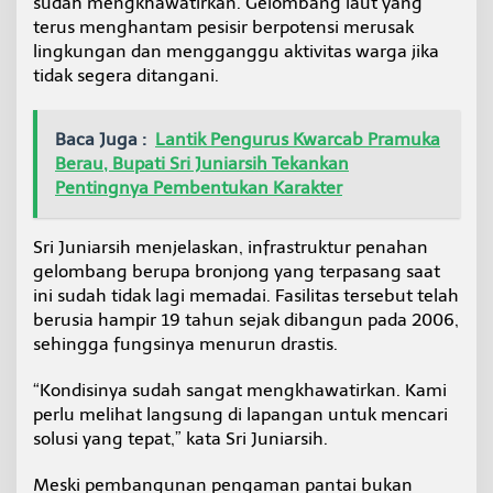
sudah mengkhawatirkan. Gelombang laut yang
p
terus menghantam pesisir berpotensi merusak
a
lingkungan dan mengganggu aktivitas warga jika
t
i
tidak segera ditangani.
B
e
r
Baca Juga :
Lantik Pengurus Kwarcab Pramuka
a
Berau, Bupati Sri Juniarsih Tekankan
u
Pentingnya Pembentukan Karakter
D
e
s
Sri Juniarsih menjelaskan, infrastruktur penahan
a
gelombang berupa bronjong yang terpasang saat
k
P
ini sudah tidak lagi memadai. Fasilitas tersebut telah
e
berusia hampir 19 tahun sejak dibangun pada 2006,
m
sehingga fungsinya menurun drastis.
b
a
“Kondisinya sudah sangat mengkhawatirkan. Kami
n
g
perlu melihat langsung di lapangan untuk mencari
u
solusi yang tepat,” kata Sri Juniarsih.
n
a
Meski pembangunan pengaman pantai bukan
n