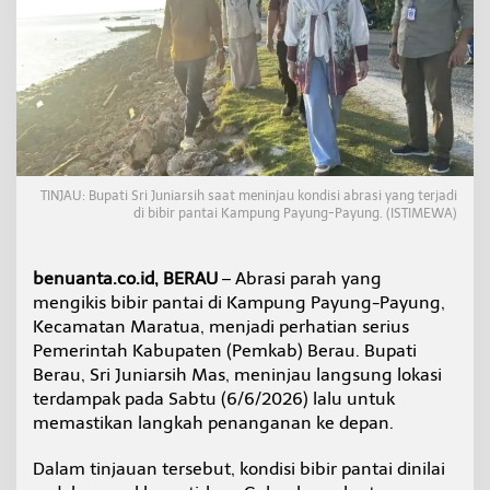
d
i
K
a
m
p
u
n
g
P
TINJAU: Bupati Sri Juniarsih saat meninjau kondisi abrasi yang terjadi
a
di bibir pantai Kampung Payung-Payung. (ISTIMEWA)
y
u
n
benuanta.co.id, BERAU
– Abrasi parah yang
g
mengikis bibir pantai di Kampung Payung-Payung,
-
Kecamatan Maratua, menjadi perhatian serius
P
a
Pemerintah Kabupaten (Pemkab) Berau. Bupati
y
Berau, Sri Juniarsih Mas, meninjau langsung lokasi
u
terdampak pada Sabtu (6/6/2026) lalu untuk
n
memastikan langkah penanganan ke depan.
g
,
B
Dalam tinjauan tersebut, kondisi bibir pantai dinilai
u