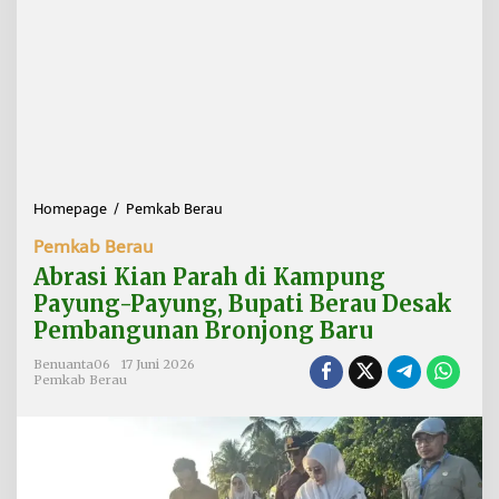
Homepage
/
Pemkab Berau
A
b
Pemkab Berau
r
a
Abrasi Kian Parah di Kampung
s
Payung-Payung, Bupati Berau Desak
i
Pembangunan Bronjong Baru
K
i
Benuanta06
17 Juni 2026
a
Pemkab Berau
n
P
a
r
a
h