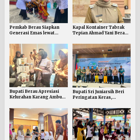
Pemkab Berau Siapkan
Kapal Kontainer Tabrak
Generasi Emas lewat
Tepian Ahmad Yani Berau
Pendidikan Anak Usia Dini
Lagi, Pemkab Akhirnya
Buka Suara Soal Ganti Rugi
Bupati Berau Apresiasi
Bupati Sri Juniarsih Beri
Kelurahan Karang Ambun
Peringatan Keras,
Kelola Limbah Plastik
Sampah di Berau Tembus
54 Ribu Ton