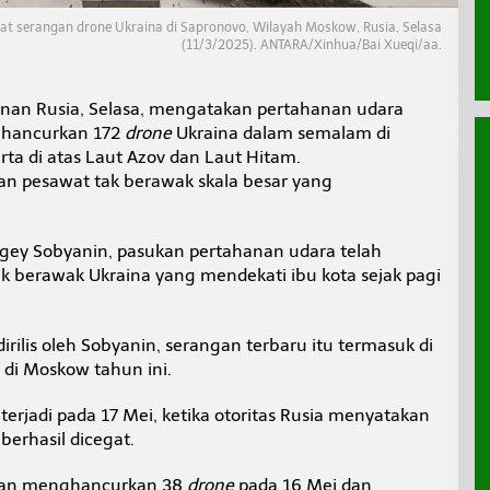
bat serangan drone Ukraina di Sapronovo, Wilayah Moskow, Rusia, Selasa
(11/3/2025). ANTARA/Xinhua/Bai Xueqi/aa.
nan Rusia, Selasa, mengatakan pertahanan udara
ghancurkan 172
drone
Ukraina dalam semalam di
rta di atas Laut Azov dan Laut Hitam.
n pesawat tak berawak skala besar yang
ey Sobyanin, pasukan pertahanan udara telah
 berawak Ukraina yang mendekati ibu kota sejak pagi
rilis oleh Sobyanin, serangan terbaru itu termasuk di
 di Moskow tahun ini.
erjadi pada 17 Mei, ketika otoritas Rusia menyatakan
erhasil dicegat.
rkan menghancurkan 38
drone
pada 16 Mei dan