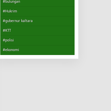
#bulungan
#Hukrim
#gubernur kaltara
#KTT
#polisi
#ekonomi