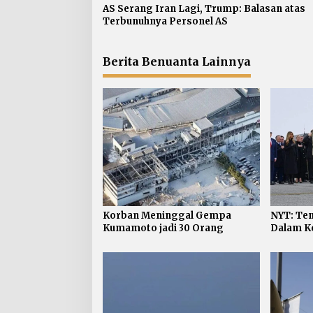
AS Serang Iran Lagi, Trump: Balasan atas
o
Terbunuhnya Personel AS
s
Berita Benuanta Lainnya
Korban Meninggal Gempa
NYT: Ten
Kumamoto jadi 30 Orang
Dalam Ko
jadi 624