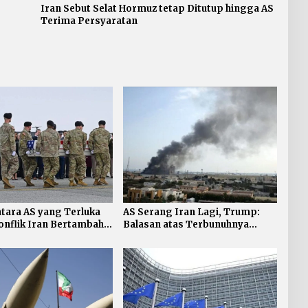
Iran Sebut Selat Hormuz tetap Ditutup hingga AS
Terima Persyaratan
tara AS yang Terluka
AS Serang Iran Lagi, Trump:
nflik Iran Bertambah,
Balasan atas Terbunuhnya
Personel AS