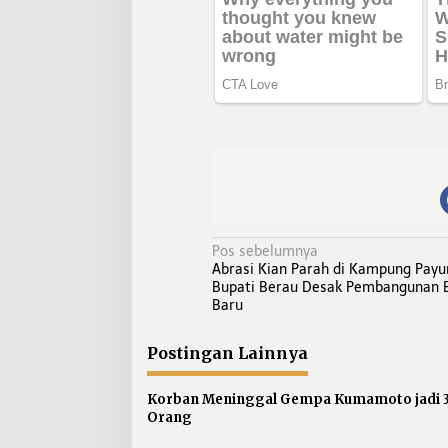
N
Pos sebelumnya
Abrasi Kian Parah di Kampung Payu
a
Bupati Berau Desak Pembangunan 
v
Baru
i
g
Postingan Lainnya
a
s
Korban Meninggal Gempa Kumamoto jadi 
Orang
i
p