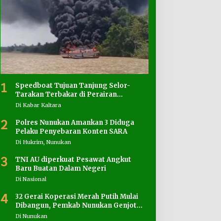
1
Speedboat Tujuan Tanjung Selor-
Tarakan Terbakar di Perairan
Salimbatu
Di Kabar Kaltara
2
Polres Nunukan Amankan 3 Diduga
Pelaku Penyebaran Konten SARA
Di Hukrim, Nunukan
3
TNI AU diperkuat Pesawat Angkut
Baru Buatan Dalam Negeri
Di Nasional
4
32 Gerai Koperasi Merah Putih Mulai
Dibangun, Pemkab Nunukan Genjot
Penyediaan Lahan
Di Nunukan