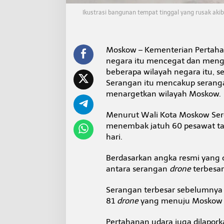
e
r
Ikustrasi bangunan tempat tinggal yang rusak aki
m
a
s
u
Moskow – Kementerian Pertaha
k
negara itu mencegat dan men
6
beberapa wilayah negara itu, se
0
Serangan itu mencakup seranga
d
menargetkan wilayah Moskow.
i
W
i
Menurut Wali Kota Moskow Serg
l
menembak jatuh 60 pesawat tak
a
hari.
y
a
h
Berdasarkan angka resmi yang di
M
antara serangan
drone
terbesar
o
s
Serangan terbesar sebelumnya t
k
81
drone
yang menuju Moskow b
o
w
Pertahanan udara juga dilapo