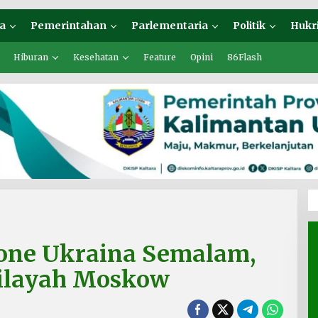
a
Pemerintahan
Parlementaria
Politik
Hukr
Hiburan
Kesehatan
Feature
Opini
86Flash
rone Ukraina Semalam,
ilayah Moskow