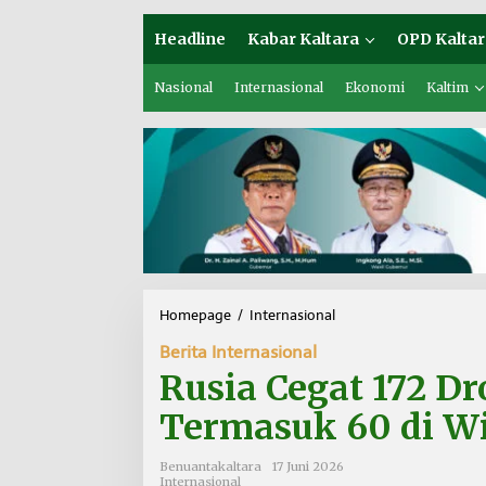
Headline
Kabar Kaltara
OPD Kaltar
Nasional
Internasional
Ekonomi
Kaltim
Homepage
/
Internasional
R
u
Berita Internasional
s
i
Rusia Cegat 172 D
a
C
Termasuk 60 di W
e
g
Benuantakaltara
17 Juni 2026
a
Internasional