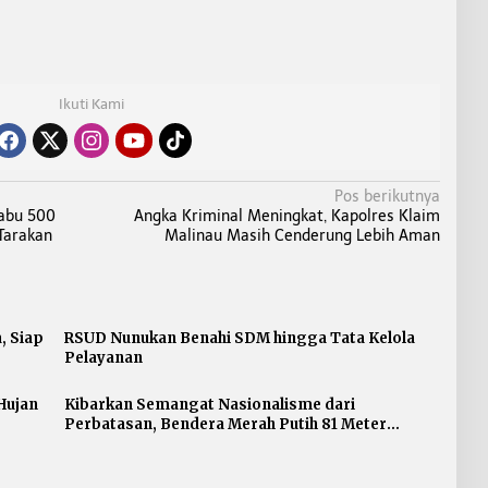
Ikuti Kami
Pos berikutnya
Sabu 500
Angka Kriminal Meningkat, Kapolres Klaim
Tarakan
Malinau Masih Cenderung Lebih Aman
, Siap
RSUD Nunukan Benahi SDM hingga Tata Kelola
Pelayanan
Hujan
Kibarkan Semangat Nasionalisme dari
Perbatasan, Bendera Merah Putih 81 Meter
Dibentangkan di Sebatik