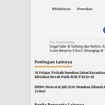
#Kebakaran
#nunukan
N
Pos sebelumnya
Gagal Edar di Sulteng dan Kaltim, 
a
Gram Beserta 5 Kurir Ditangkap di 
v
i
Postingan Lainnya
g
a
38 Pelajar Terbaik Nunukan Jalani Karantina
s
Kibarkan Merah Putih di HUT RI ke-81
i
p
BMKG Mencatat Juli 2026 Nunukan Dilanda 
23 Hari
o
s
Berita Benuanta Lainnya