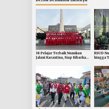
38 Pelajar Terbaik Nunukan
RSUD Nu
Jalani Karantina, Siap Kibarkan
hingga T
Merah Putih di HUT RI ke-81