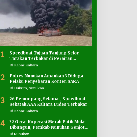
1
Speedboat Tujuan Tanjung Selor-
Tarakan Terbakar di Perairan
Salimbatu
Di Kabar Kaltara
2
Polres Nunukan Amankan 3 Diduga
Pelaku Penyebaran Konten SARA
Di Hukrim, Nunukan
3
26 Penumpang Selamat, Speedboat
Sekatak AAA Kaltara Ludes Terbakar
Di Kabar Kaltara
4
32 Gerai Koperasi Merah Putih Mulai
Dibangun, Pemkab Nunukan Genjot
Penyediaan Lahan
Di Nunukan