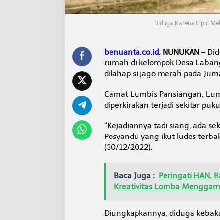
u
m
a
Diduga Karena Elpiji Me
h
d
i
benuanta.co.id
, NUNUKAN
– Did
L
rumah di kelompok Desa Labang
u
dilahap si jago merah pada Jum
m
b
i
Camat Lumbis Pansiangan, Lum
s
diperkirakan terjadi sekitar puku
P
a
“Kejadiannya tadi siang, ada se
n
Posyandu yang ikut ludes terba
s
i
(30/12/2022).
a
n
g
Baca Juga :
Peringati HAN, 
a
Kreativitas Lomba Menggam
n
L
u
Diungkapkannya, diduga kebakar
d