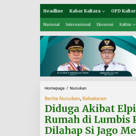
Headline
Kabar Kaltara
OPD Kaltar
Nasional
Internasional
Ekonomi
Kaltim
Homepage
/
Nunukan
D
i
Berita Nunukan
,
Kebakaran
d
u
Diduga Akibat Elpi
g
a
Rumah di Lumbis 
A
k
Dilahap Si Jago M
i