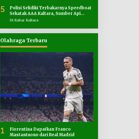
5
Polisi Selidiki Terbakarnya Speedboat
Sekatak AAA Kaltara, Sumber Api
Diduga dari Genset
Di Kabar Kaltara
Olahraga Terbaru
1
Fiorentina Dapatkan Franco
Mastantuono dari Real Madrid