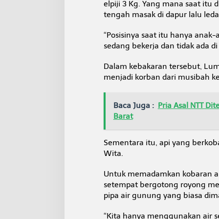
elpiji 3 Kg. Yang mana saat itu 
e
s
tengah masak di dapur lalu leda
D
i
“Posisinya saat itu hanya anak
l
sedang bekerja dan tidak ada di
a
h
Dalam kebakaran tersebut, Lum
a
p
menjadi korban dari musibah ke
S
i
J
Baca Juga :
Pria Asal NTT D
a
Barat
g
o
M
Sementara itu, api yang berkob
e
Wita.
r
a
h
Untuk memadamkan kobaran api 
setempat bergotong royong m
pipa air gunung yang biasa di
“Kita hanya menggunakan air se