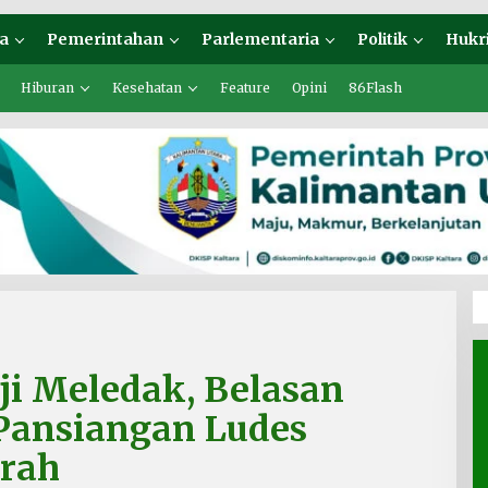
a
Pemerintahan
Parlementaria
Politik
Hukr
Hiburan
Kesehatan
Feature
Opini
86Flash
ji Meledak, Belasan
Pansiangan Ludes
erah