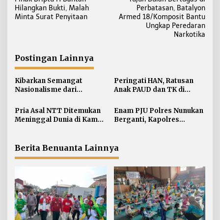
a
Hilangkan Bukti, Malah
Perbatasan, Batalyon
v
Minta Surat Penyitaan
Armed 18/Komposit Bantu
i
Ungkap Peredaran
Narkotika
g
a
Postingan Lainnya
s
i
Kibarkan Semangat
Peringati HAN, Ratusan
p
Nasionalisme dari
Anak PAUD dan TK di
o
Perbatasan, Bendera
Nunukan Adu Kreativitas
s
Merah Putih 81 Meter
Lomba Menggambar dan
Pria Asal NTT Ditemukan
Enam PJU Polres Nunukan
Dibentangkan di Sebatik
Mewarnai
Meninggal Dunia di Kamar
Berganti, Kapolres
Kos Sebatik Barat
Tekankan Displin
Personel
Berita Benuanta Lainnya