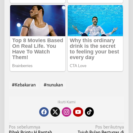
#Kebakaran
#nunukan
Ikuti Kami
N
Pos sebelumnya
Pos berikutnya
Pihak Briptu H Bantah
Tujuh Bulan Bertugas di