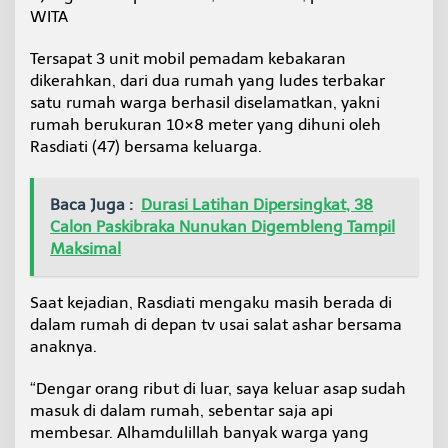
a
WITA
r
D
Tersapat 3 unit mobil pemadam kebakaran
i
dikerahkan, dari dua rumah yang ludes terbakar
b
satu rumah warga berhasil diselamatkan, yakni
a
n
rumah berukuran 10×8 meter yang dihuni oleh
g
Rasdiati (47) bersama keluarga.
u
n
d
Baca Juga :
Durasi Latihan Dipersingkat, 38
i
Calon Paskibraka Nunukan Digembleng Tampil
S
u
Maksimal
n
g
a
Saat kejadian, Rasdiati mengaku masih berada di
i
dalam rumah di depan tv usai salat ashar bersama
F
anaknya.
a
t
“Dengar orang ribut di luar, saya keluar asap sudah
i
m
masuk di dalam rumah, sebentar saja api
a
membesar. Alhamdulillah banyak warga yang
h