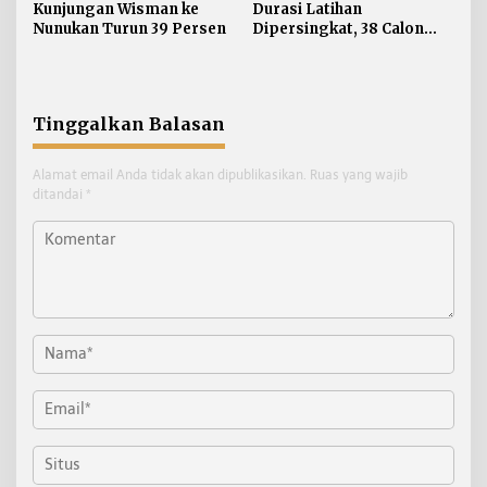
Kunjungan Wisman ke
Durasi Latihan
Nunukan Turun 39 Persen
Dipersingkat, 38 Calon
Paskibraka Nunukan
Digembleng Tampil
Maksimal
Tinggalkan Balasan
Alamat email Anda tidak akan dipublikasikan.
Ruas yang wajib
ditandai
*