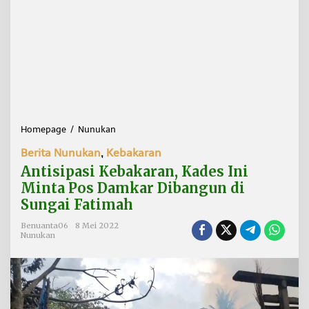
Homepage
/
Nunukan
A
n
Berita Nunukan
,
Kebakaran
t
i
Antisipasi Kebakaran, Kades Ini
s
Minta Pos Damkar Dibangun di
i
Sungai Fatimah
p
a
Benuanta06
8 Mei 2022
s
Nunukan
i
K
e
b
a
k