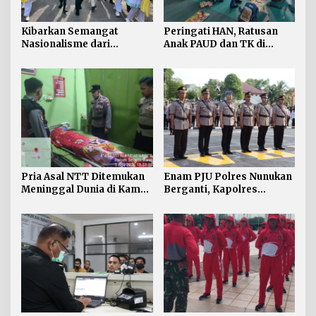
Kibarkan Semangat
Peringati HAN, Ratusan
Nasionalisme dari
Anak PAUD dan TK di
Perbatasan, Bendera
Nunukan Adu Kreativitas
Merah Putih 81 Meter
Lomba Menggambar dan
Dibentangkan di Sebatik
Mewarnai
Pria Asal NTT Ditemukan
Enam PJU Polres Nunukan
Meninggal Dunia di Kamar
Berganti, Kapolres
Kos Sebatik Barat
Tekankan Displin
Personel