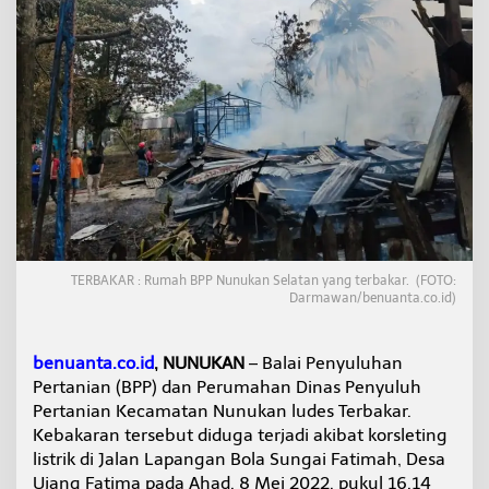
a
r
a
n
,
K
a
d
e
s
I
n
i
M
TERBAKAR : Rumah BPP Nunukan Selatan yang terbakar. (FOTO:
i
Darmawan/benuanta.co.id)
n
t
a
benuanta.co.id
, NUNUKAN
– Balai Penyuluhan
P
o
Pertanian (BPP) dan Perumahan Dinas Penyuluh
s
Pertanian Kecamatan Nunukan ludes Terbakar.
D
Kebakaran tersebut diduga terjadi akibat korsleting
a
listrik di Jalan Lapangan Bola Sungai Fatimah, Desa
m
Ujang Fatima pada Ahad, 8 Mei 2022, pukul 16.14
k