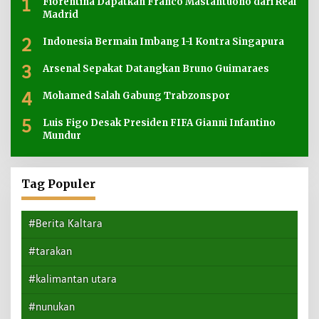
1
Fiorentina Dapatkan Franco Mastantuono dari Real
Madrid
2
Indonesia Bermain Imbang 1-1 Kontra Singapura
3
Arsenal Sepakat Datangkan Bruno Guimaraes
4
Mohamed Salah Gabung Trabzonspor
5
Luis Figo Desak Presiden FIFA Gianni Infantino
Mundur
Tag Populer
#Berita Kaltara
#tarakan
#kalimantan utara
#nunukan