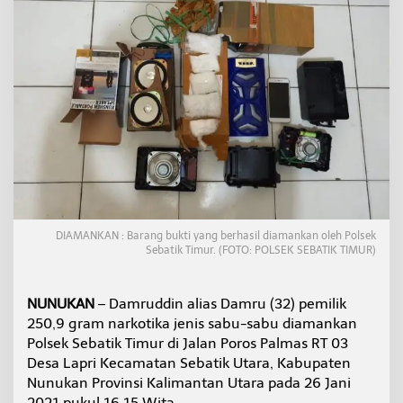
t
S
a
b
u
L
e
w
a
t
J
a
s
a
P
DIAMANKAN : Barang bukti yang berhasil diamankan oleh Polsek
Sebatik Timur. (FOTO: POLSEK SEBATIK TIMUR)
e
n
g
i
NUNUKAN
– Damruddin alias Damru (32) pemilik
r
250,9 gram narkotika jenis sabu-sabu diamankan
i
Polsek Sebatik Timur di Jalan Poros Palmas RT 03
m
Desa Lapri Kecamatan Sebatik Utara, Kabupaten
a
n
Nunukan Provinsi Kalimantan Utara pada 26 Jani
D
2021 pukul 16.15 Wita.