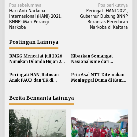
N
Pos sebelumnya
Pos berikutnya
Hari Anti Narkoba
Peringati HANI 2021,
a
Internasional (HANI) 2021,
Gubernur Dukung BNNP
v
BNNP: Mari Perangi
Berantas Peredaran
i
Narkoba
Narkoba di Kaltara
g
a
Postingan Lainnya
s
i
BMKG Mencatat Juli 2026
Kibarkan Semangat
Nunukan Dilanda Hujan 23
Nasionalisme dari
p
Hari
Perbatasan, Bendera
o
Merah Putih 81 Meter
Peringati HAN, Ratusan
Pria Asal NTT Ditemukan
s
Dibentangkan di Sebatik
Anak PAUD dan TK di
Meninggal Dunia di Kamar
Nunukan Adu Kreativitas
Kos Sebatik Barat
Lomba Menggambar dan
Mewarnai
Berita Benuanta Lainnya