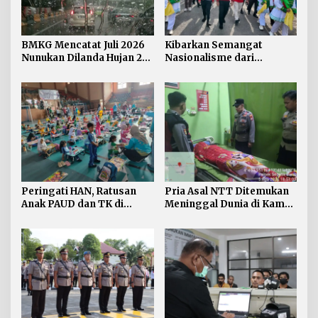
BMKG Mencatat Juli 2026
Kibarkan Semangat
Nunukan Dilanda Hujan 23
Nasionalisme dari
Hari
Perbatasan, Bendera
Merah Putih 81 Meter
Dibentangkan di Sebatik
Peringati HAN, Ratusan
Pria Asal NTT Ditemukan
Anak PAUD dan TK di
Meninggal Dunia di Kamar
Nunukan Adu Kreativitas
Kos Sebatik Barat
Lomba Menggambar dan
Mewarnai