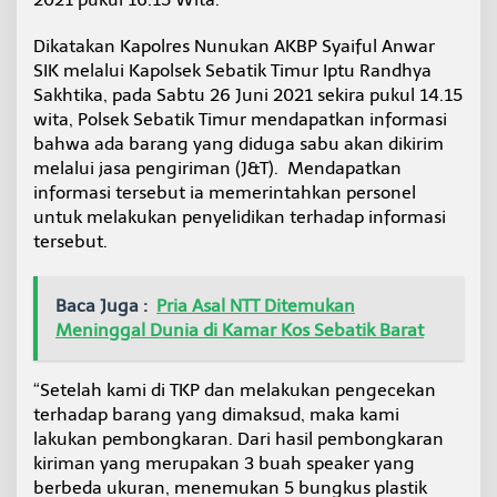
i
u
Dikatakan Kapolres Nunukan AKBP Syaiful Anwar
n
SIK melalui Kapolsek Sebatik Timur Iptu Randhya
g
k
Sakhtika, pada Sabtu 26 Juni 2021 sekira pukul 14.15
a
wita, Polsek Sebatik Timur mendapatkan informasi
p
bahwa ada barang yang diduga sabu akan dikirim
P
melalui jasa pengiriman (J&T). Mendapatkan
o
informasi tersebut ia memerintahkan personel
l
i
untuk melakukan penyelidikan terhadap informasi
s
tersebut.
i
–
K
Baca Juga :
Pria Asal NTT Ditemukan
a
Meninggal Dunia di Kamar Kos Sebatik Barat
l
i
m
“Setelah kami di TKP dan melakukan pengecekan
a
n
terhadap barang yang dimaksud, maka kami
t
lakukan pembongkaran. Dari hasil pembongkaran
a
kiriman yang merupakan 3 buah speaker yang
n
berbeda ukuran, menemukan 5 bungkus plastik
U