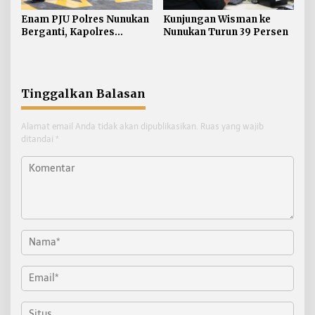
Enam PJU Polres Nunukan
Kunjungan Wisman ke
Berganti, Kapolres
Nunukan Turun 39 Persen
Tekankan Displin
Personel
Tinggalkan Balasan
Alamat email Anda tidak akan dipublikasikan.
Ruas yang wajib
ditandai
*