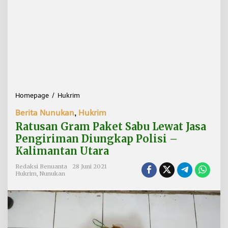
Homepage
/
Hukrim
R
a
Berita Nunukan
,
Hukrim
t
u
Ratusan Gram Paket Sabu Lewat Jasa
s
Pengiriman Diungkap Polisi –
a
Kalimantan Utara
n
G
Redaksi Benuanta
28 Juni 2021
r
Hukrim
,
Nunukan
a
m
P
a
k
e