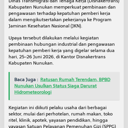
Dinas Transmigrasi dan Tenaga Kerja (Disnakertrans)
e
Kabupaten Nunukan memperkuat pembinaan dan
h
pengawasan terhadap kepatuhan pemberi kerja
a
t
dalam mengikutsertakan pekerjanya ke Program
a
Jaminan Kesehatan Nasional (JKN).
n
N
Upaya tersebut dilakukan melalui kegiatan
u
pembinaan hubungan industrial dan pengawasan
n
u
kepatuhan pemberi kerja yang digelar selama dua
k
hari, 25–26 Juni 2026, di Kantor Disnakertrans
a
Kabupaten Nunukan.
n
G
e
Baca Juga :
Ratusan Rumah Terendam, BPBD
n
c
Nunukan Usulkan Status Siaga Darurat
a
Hidrometeorologi
r
k
a
Kegiatan ini diikuti pelaku usaha dari berbagai
n
sektor, mulai dari perhotelan, rumah makan, toko
P
ritel, klinik, apotek, yayasan pendidikan, hingga
e
yayasan Satuan Pelayanan Pemenuhan Gizi (SPPG)
n