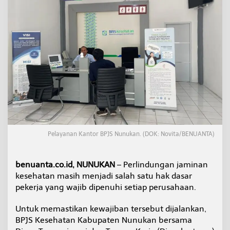
e
k
e
r
j
a
T
e
r
l
i
n
d
u
n
Pelayanan Kantor BPJS Nunukan. (DOK: Novita/BENUANTA)
g
i
,
benuanta.co.id, NUNUKAN
– Perlindungan jaminan
B
kesehatan masih menjadi salah satu hak dasar
P
pekerja yang wajib dipenuhi setiap perusahaan.
J
S
K
Untuk memastikan kewajiban tersebut dijalankan,
e
BPJS Kesehatan Kabupaten Nunukan bersama
s