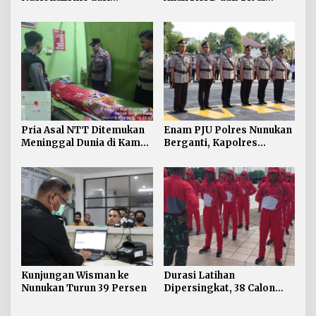
Perbatasan, Bendera
Nunukan Adu Kreativitas
Merah Putih 81 Meter
Lomba Menggambar dan
Dibentangkan di Sebatik
Mewarnai
Pria Asal NTT Ditemukan
Enam PJU Polres Nunukan
Meninggal Dunia di Kamar
Berganti, Kapolres
Kos Sebatik Barat
Tekankan Displin
Personel
Kunjungan Wisman ke
Durasi Latihan
Nunukan Turun 39 Persen
Dipersingkat, 38 Calon
Paskibraka Nunukan
Digembleng Tampil