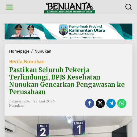
L
e
w
a
t
i
k
e
k
Homepage
/
Nunukan
P
o
a
n
Berita Nunukan
s
t
t
Pastikan Seluruh Pekerja
e
i
n
Terlindungi, BPJS Kesehatan
k
Nunukan Gencarkan Pengawasan ke
a
n
Perusahaan
S
e
Benuanta06
29 Juni 2026
Nunukan
l
u
r
u
h
P