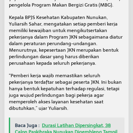
g
pengelola Program Makan Bergizi Gratis (MBG).
a
w
Kepala BPJS Kesehatan Kabupaten Nunukan,
a
Yuliarsih Sahar, mengatakan setiap pemberi kerja
s
memiliki kewajiban untuk mengikutsertakan
a
n
pekerjanya dalam Program JKN sebagaimana diatur
k
dalam peraturan perundang-undangan.
e
Menurutnya, kepesertaan JKN merupakan bentuk
P
perlindungan dasar yang harus diberikan
e
r
perusahaan kepada seluruh pekerjanya.
u
s
“Pemberi kerja wajib memastikan seluruh
a
pekerjanya terdaftar sebagai peserta JKN. Ini bukan
h
hanya bentuk kepatuhan terhadap regulasi, tetapi
a
a
juga wujud perlindungan bagi pekerja agar
n
memperoleh akses layanan kesehatan saat
dibutuhkan,” ujar Yuliarsih.
Baca Juga :
Durasi Latihan Dipersingkat, 38
Calon Paskibraka Nunukan Digembleng Tampil