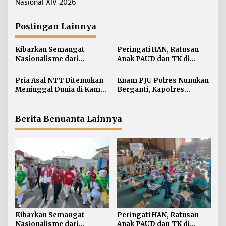
i
Nasional XIV 2026
g
a
Postingan Lainnya
s
i
Kibarkan Semangat
Peringati HAN, Ratusan
Nasionalisme dari
Anak PAUD dan TK di
p
Perbatasan, Bendera
Nunukan Adu Kreativitas
o
Merah Putih 81 Meter
Lomba Menggambar dan
Pria Asal NTT Ditemukan
Enam PJU Polres Nunukan
s
Dibentangkan di Sebatik
Mewarnai
Meninggal Dunia di Kamar
Berganti, Kapolres
Kos Sebatik Barat
Tekankan Displin
Personel
Berita Benuanta Lainnya
Kibarkan Semangat
Peringati HAN, Ratusan
Nasionalisme dari
Anak PAUD dan TK di