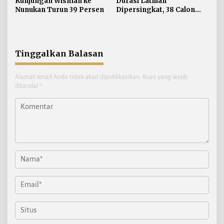
Kunjungan Wisman ke
Durasi Latihan
Nunukan Turun 39 Persen
Dipersingkat, 38 Calon
Paskibraka Nunukan
Digembleng Tampil
Maksimal
Tinggalkan Balasan
Alamat email Anda tidak akan dipublikasikan.
Ruas yang wajib
ditandai
*