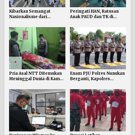
Kibarkan Semangat
Peringati HAN, Ratusan
Nasionalisme dari
Anak PAUD dan TK di
Perbatasan, Bendera
Nunukan Adu Kreativitas
Merah Putih 81 Meter
Lomba Menggambar dan
Dibentangkan di Sebatik
Mewarnai
Pria Asal NTT Ditemukan
Enam PJU Polres Nunukan
Meninggal Dunia di Kamar
Berganti, Kapolres
Kos Sebatik Barat
Tekankan Displin
Personel