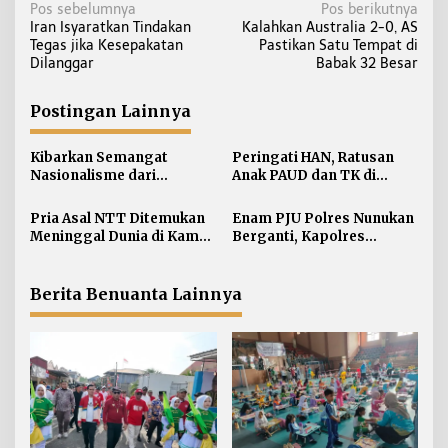
N
Pos sebelumnya
Pos berikutnya
Iran Isyaratkan Tindakan
Kalahkan Australia 2-0, AS
a
Tegas jika Kesepakatan
Pastikan Satu Tempat di
v
Dilanggar
Babak 32 Besar
i
g
Postingan Lainnya
a
s
Kibarkan Semangat
Peringati HAN, Ratusan
i
Nasionalisme dari
Anak PAUD dan TK di
Perbatasan, Bendera
Nunukan Adu Kreativitas
p
Merah Putih 81 Meter
Lomba Menggambar dan
Pria Asal NTT Ditemukan
Enam PJU Polres Nunukan
o
Dibentangkan di Sebatik
Mewarnai
Meninggal Dunia di Kamar
Berganti, Kapolres
s
Kos Sebatik Barat
Tekankan Displin
Personel
Berita Benuanta Lainnya