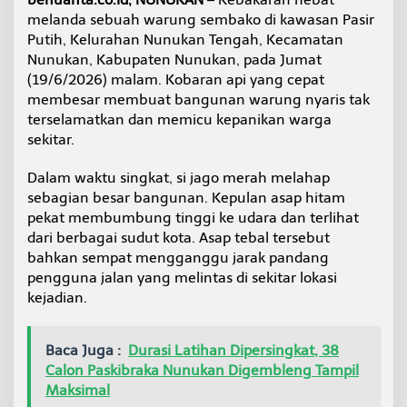
M
melanda sebuah warung sembako di kawasan Pasir
e
Putih, Kelurahan Nunukan Tengah, Kecamatan
r
Nunukan, Kabupaten Nunukan, pada Jumat
a
h
(19/6/2026) malam. Kobaran api yang cepat
,
membesar membuat bangunan warung nyaris tak
A
terselamatkan dan memicu kepanikan warga
s
sekitar.
a
p
T
Dalam waktu singkat, si jago merah melahap
e
sebagian besar bangunan. Kepulan asap hitam
b
pekat membumbung tinggi ke udara dan terlihat
a
dari berbagai sudut kota. Asap tebal tersebut
l
G
bahkan sempat mengganggu jarak pandang
a
pengguna jalan yang melintas di sekitar lokasi
n
kejadian.
g
g
u
Baca Juga :
Durasi Latihan Dipersingkat, 38
P
Calon Paskibraka Nunukan Digembleng Tampil
e
n
Maksimal
g