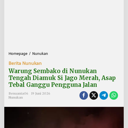
Homepage
/
Nunukan
W
a
Berita Nunukan
r
u
Warung Sembako di Nunukan
n
Tengah Diamuk Si Jago Merah, Asap
g
Tebal Ganggu Pengguna Jalan
S
e
Benuanta06
19 Juni 2026
m
Nunukan
b
a
k
o
d
i