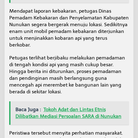
g
u
Mendapat laporan kebakaran, petugas Dinas
n
Pemadam Kebakaran dan Penyelamatan Kabupaten
a
Nunukan segera bergerak menuju lokasi. Sedikitnya
J
enam unit mobil pemadam kebakaran diterjunkan
a
l
untuk menjinakkan kobaran api yang terus
a
berkobar.
n
Petugas terlihat berjibaku melakukan pemadaman
di tengah kondisi api yang masih cukup besar.
Hingga berita ini diturunkan, proses pemadaman
dan pendinginan masih berlangsung guna
mencegah api merembet ke bangunan lain yang
berada di sekitar lokasi.
Baca Juga :
Tokoh Adat dan Lintas Etnis
Dilibatkan Mediasi Persoalan SARA di Nunukan
Peristiwa tersebut menyita perhatian masyarakat.