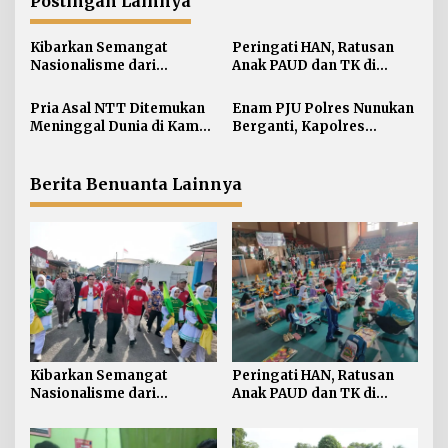
a
Postingan Lainnya
s
i
Kibarkan Semangat
Peringati HAN, Ratusan
Nasionalisme dari
Anak PAUD dan TK di
p
Perbatasan, Bendera
Nunukan Adu Kreativitas
o
Merah Putih 81 Meter
Lomba Menggambar dan
Pria Asal NTT Ditemukan
Enam PJU Polres Nunukan
s
Dibentangkan di Sebatik
Mewarnai
Meninggal Dunia di Kamar
Berganti, Kapolres
Kos Sebatik Barat
Tekankan Displin
Personel
Berita Benuanta Lainnya
Kibarkan Semangat
Peringati HAN, Ratusan
Nasionalisme dari
Anak PAUD dan TK di
Perbatasan, Bendera
Nunukan Adu Kreativitas
Merah Putih 81 Meter
Lomba Menggambar dan
Dibentangkan di Sebatik
Mewarnai