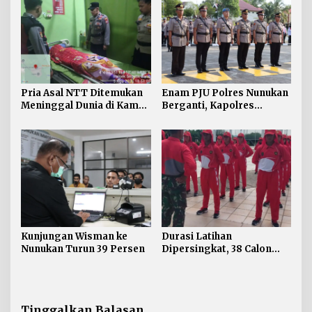
Pria Asal NTT Ditemukan
Enam PJU Polres Nunukan
Meninggal Dunia di Kamar
Berganti, Kapolres
Kos Sebatik Barat
Tekankan Displin
Personel
Kunjungan Wisman ke
Durasi Latihan
Nunukan Turun 39 Persen
Dipersingkat, 38 Calon
Paskibraka Nunukan
Digembleng Tampil
Maksimal
Tinggalkan Balasan