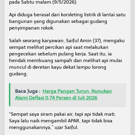
pada Sabtu malam (9/5/2026).
D
a
Api diduga berasal dari korsleting listrik di lantai satu
m
k
bangunan yang digunakan sebagai gudang
a
penyimpanan rokok.
r
D
Salah seorang karyawan, Saiful Amin (37), mengaku
i
sempat melihat percikan api saat melakukan
k
e
pengecekan sebelum pulang kerja. Saat itu, ia
r
hendak membuang sampah dan melihat api mulai
a
muncul di deretan kayu dekat lampu lorong
h
gudang.
k
a
n
Baca Juga :
Harga Pangan Turun, Nunukan
Alami Deflasi 0,74 Persen di Juli 2026
“Sempat saya siram pakai air, tapi api tidak mati.
Saya lalu naik mengambil APAR, tapi tidak bisa
menggunakannya,” ujar Saiful.