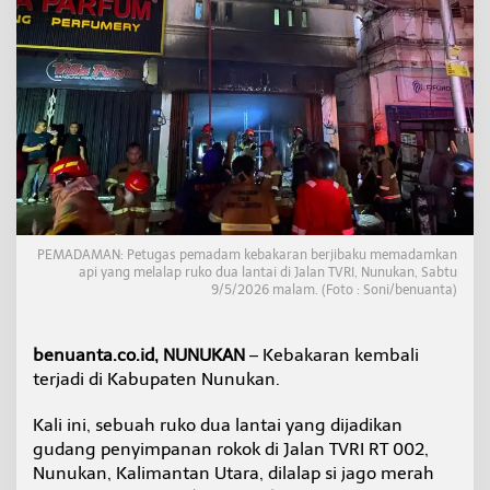
n
u
k
a
n
T
e
r
b
a
k
a
r
PEMADAMAN: Petugas pemadam kebakaran berjibaku memadamkan
,
api yang melalap ruko dua lantai di Jalan TVRI, Nunukan, Sabtu
D
9/5/2026 malam. (Foto : Soni/benuanta)
e
l
a
benuanta.co.id, NUNUKAN
– Kebakaran kembali
p
terjadi di Kabupaten Nunukan.
a
n
Kali ini, sebuah ruko dua lantai yang dijadikan
U
n
gudang penyimpanan rokok di Jalan TVRI RT 002,
i
Nunukan, Kalimantan Utara, dilalap si jago merah
t