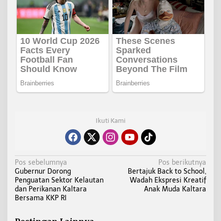
Ikuti Kami
N
Pos sebelumnya
Pos berikutnya
Gubernur Dorong
Bertajuk Back to School,
a
Penguatan Sektor Kelautan
Wadah Ekspresi Kreatif
v
dan Perikanan Kaltara
Anak Muda Kaltara
i
Bersama KKP RI
g