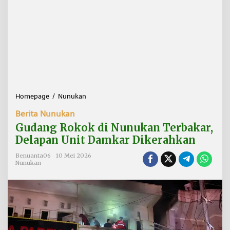
Homepage
/
Nunukan
G
u
Berita Nunukan
d
a
Gudang Rokok di Nunukan Terbakar,
n
Delapan Unit Damkar Dikerahkan
g
R
Benuanta06
10 Mei 2026
o
Nunukan
k
o
k
d
i
N
u