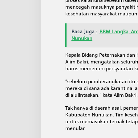
proses karantina sebelum diber
i
mencegah masuknya penyakit 
L
kesehatan masyarakat maupun t
u
a
r
D
Baca Juga :
BBM Langka, Ant
a
Nunukan
e
r
a
Kepala Bidang Peternakan dan 
h
Alim Bakri, mengatakan seluruh
harus memenuhi persyaratan ke
“sebelum pemberangkatan itu s
mereka di sana ada karantina, 
dilalulintaskan,” kata Alim Bakri.
Tak hanya di daerah asal, pemer
Kabupaten Nunukan. Tim kese
untuk memastikan ternak tetap
menular.