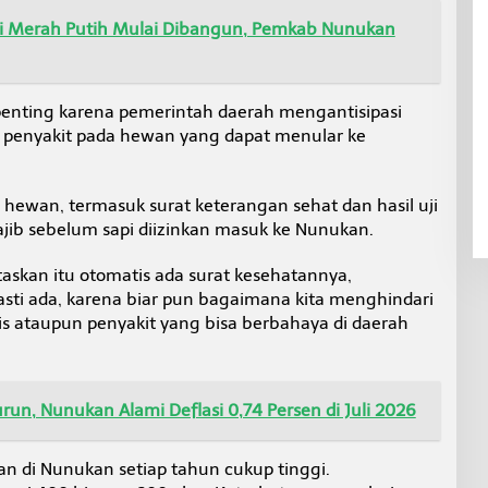
si Merah Putih Mulai Dibangun, Pemkab Nunukan
enting karena pemerintah daerah mengantisipasi
ni penyakit pada hewan yang dapat menular ke
hewan, termasuk surat keterangan sehat dan hasil uji
ajib sebelum sapi diizinkan masuk ke Nunukan.
taskan itu otomatis ada surat kesehatannya,
sti ada, karena biar pun bagaimana kita menghindari
s ataupun penyakit yang bisa berbahaya di daerah
un, Nunukan Alami Deflasi 0,74 Persen di Juli 2026
rban di Nunukan setiap tahun cukup tinggi.