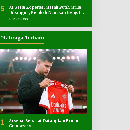
5
32 Gerai Koperasi Merah Putih Mulai
Dibangun, Pemkab Nunukan Genjot
Penyediaan Lahan
Di Nunukan
Olahraga Terbaru
1
Arsenal Sepakat Datangkan Bruno
Guimaraes