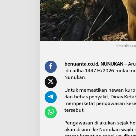
t
P
e
m
e
r
i
k
s
Pemeriksaan
a
a
n
benuanta.co.id, NUNUKAN
– Aru
S
Iduladha 1447 H/2026 mulai me
a
Nunukan.
p
i
K
Untuk memastikan hewan kurban
u
dan bebas penyakit, Dinas Ket
r
memperketat pengawasan keseha
b
tersebut.
a
n
d
Pengawasan dilakukan sejak hew
a
akan dikirim ke Nunukan wajib 
r