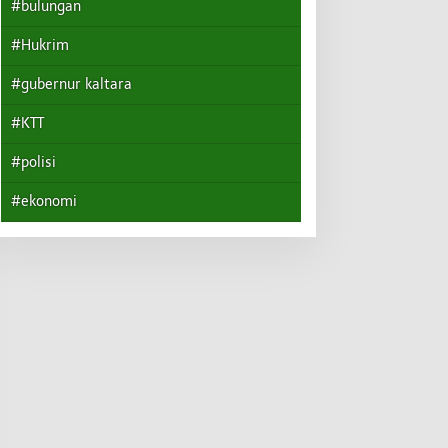
#bulungan
#Hukrim
#gubernur kaltara
#KTT
#polisi
#ekonomi