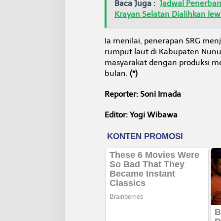
Baca Juga :
Jadwal Penerban
Krayan Selatan Dialihkan le
Ia menilai, penerapan SRG menj
rumput laut di Kabupaten Nunu
masyarakat dengan produksi men
bulan.
(*)
Reporter: Soni Irnada
Editor: Yogi Wibawa