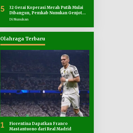
5
32 Gerai Koperasi Merah Putih Mulai
Dibangun, Pemkab Nunukan Genjot
Penyediaan Lahan
Di Nunukan
Olahraga Terbaru
1
Fiorentina Dapatkan Franco
Mastantuono dari Real Madrid