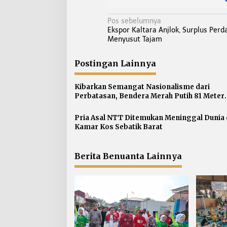
N
Pos sebelumnya
Ekspor Kaltara Anjlok, Surplus Per
a
Menyusut Tajam
v
i
Postingan Lainnya
g
a
Kibarkan Semangat Nasionalisme dari
s
Perbatasan, Bendera Merah Putih 81 Meter
Dibentangkan di Sebatik
i
p
Pria Asal NTT Ditemukan Meninggal Dunia 
Kamar Kos Sebatik Barat
o
s
Berita Benuanta Lainnya