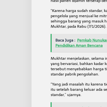
hasil panen dijamin terserap d
G
“Karena harga sudah standar, k
pengelola yang menjual ke mitra
sehingga barang yang masuk har
Mukhtar, pada Rabu (7/1/2026).
Baca Juga :
Pemkab Nunukan
Pendidikan Aman Bencana
Mukhtar menjelaskan, selama in
yang bervariasi, bahkan kadar 
tersebut menyebabkan harga ti
standar pabrik pengolahan.
“Yang jadi masalah itu karena t
itu setelah barang keluar ada s
standar,” ujarnya.