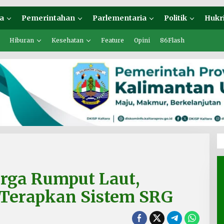
a
Pemerintahan
Parlementaria
Politik
Hukr
Hiburan
Kesehatan
Feature
Opini
86Flash
arga Rumput Laut,
Terapkan Sistem SRG