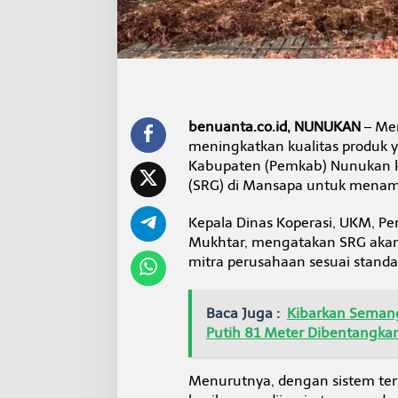
a
b
N
u
n
u
k
a
benuanta.co.id, NUNUKAN
– Men
n
meningkatkan kualitas produk y
T
Kabupaten (Pemkab) Nunukan k
e
r
(SRG) di Mansapa untuk menamp
a
p
Kepala Dinas Koperasi, UKM, P
k
Mukhtar, mengatakan SRG akan 
a
mitra perusahaan sesuai standa
n
S
i
s
Baca Juga :
Kibarkan Semang
t
Putih 81 Meter Dibentangkan
e
m
S
Menurutnya, dengan sistem te
R