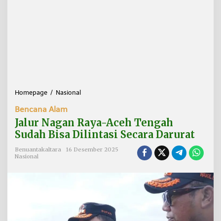
Homepage
/
Nasional
J
a
Bencana Alam
l
u
Jalur Nagan Raya-Aceh Tengah
r
Sudah Bisa Dilintasi Secara Darurat
N
a
Benuantakaltara
16 Desember 2025
g
Nasional
a
n
R
a
y
a
-