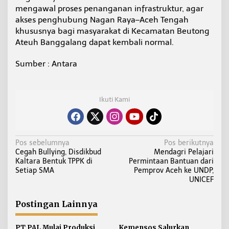
mengawal proses penanganan infrastruktur, agar
akses penghubung Nagan Raya–Aceh Tengah
khususnya bagi masyarakat di Kecamatan Beutong
Ateuh Banggalang dapat kembali normal.
Sumber : Antara
Ikuti Kami
N
Pos sebelumnya
Pos berikutnya
Cegah Bullying, Disdikbud
Mendagri Pelajari
a
Kaltara Bentuk TPPK di
Permintaan Bantuan dari
v
Setiap SMA
Pemprov Aceh ke UNDP,
i
UNICEF
g
a
Postingan Lainnya
s
PT PAL Mulai Produksi
Kemensos Salurkan