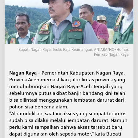
A
c
e
h
T
e
n
g
a
Bupati Nagan Raya, Teuku Raja Keumangan. ANTARA/HO-Humas
h
Pemkab Nagan Raya
S
u
d
Nagan Raya
– Pemerintah Kabupaten Nagan Raya,
a
Provinsi Aceh memastikan jalur lintas provinsi yang
h
menghubungkan Nagan Raya-Aceh Tengah yang
B
i
sebelumnya putus akibat banjir bandang kini telah
s
bisa dilintasi menggunakan jembatan darurat dari
a
pohon sisa bencana alam.
D
“Alhamdulillah, saat ini akses yang sempat terputus
i
l
sudah bisa dilalui melalui jembatan darurat. Namun
i
perlu kami sampaikan bahwa akses tersebut baru
n
dapat digunakan oleh sepeda motor,” kata Bupati
t