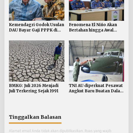
Kemendagri Godok Usulan
Fenomena El Niño Akan
DAU Bayar Gaji PPPK di
Bertahan hingga Awal
Daerah
Kuartal Pertama Tahun
2027
BMKG: Juli 2026 Menjadi
TNI AU diperkuat Pesawat
Juli Terkering Sejak 1991
Angkut Baru Buatan Dalam
Negeri
Tinggalkan Balasan
Alamat email Anda tidak akan dipublikasikan.
Ruas yang wajib