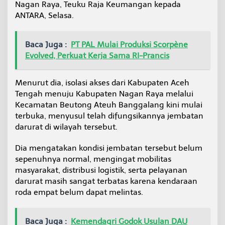
Nagan Raya, Teuku Raja Keumangan kepada
a
ANTARA, Selasa.
s
i
S
e
Baca Juga :
PT PAL Mulai Produksi Scorpène
c
Evolved, Perkuat Kerja Sama RI-Prancis
a
r
a
Menurut dia, isolasi akses dari Kabupaten Aceh
D
Tengah menuju Kabupaten Nagan Raya melalui
a
Kecamatan Beutong Ateuh Banggalang kini mulai
r
u
terbuka, menyusul telah difungsikannya jembatan
r
darurat di wilayah tersebut.
a
t
Dia mengatakan kondisi jembatan tersebut belum
sepenuhnya normal, mengingat mobilitas
masyarakat, distribusi logistik, serta pelayanan
darurat masih sangat terbatas karena kendaraan
roda empat belum dapat melintas.
Baca Juga :
Kemendagri Godok Usulan DAU