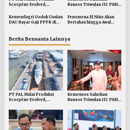
i
Scorpène Evolved,
Bansos Triwulan III: PKH 7
p
Perkuat Kerja Sama RI-
Juta KPM Sembako 12 Juta
o
Prancis
Kemendagri Godok Usulan
Fenomena El Niño Akan
s
DAU Bayar Gaji PPPK di
Bertahan hingga Awal
Daerah
Kuartal Pertama Tahun
2027
Berita Benuanta Lainnya
PT PAL Mulai Produksi
Kemensos Salurkan
Scorpène Evolved,
Bansos Triwulan III: PKH 7
Perkuat Kerja Sama RI-
Juta KPM Sembako 12 Juta
Prancis